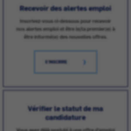
Recevoir des alertes emploi
Inscrivez-vous ci-dessous pour recevoir
nos alertes emploi et être le/la premier(e) à
être informé(e) des nouvelles offres.
S'INSCRIRE
Vérifier le statut de ma
candidature
Vous avez déjà postulé à une offre d'emploi