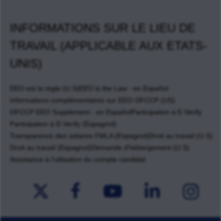
INFORMATIONS SUR LE LIEU DE
TRAVAIL (APPLICABLE AUX ETATS-
UNIS)
EEO est la règle (U.S)
EEO is the Law - en Español
Informations complémentaires sur EEO OFCCP (US)
OFCCP EEO Supplement - en Español
Participation à E-Verify
Participation à E-Verify (Espagnol)
Transparence des salaires FMLA (Espagnol)
Droit au travail (U.S)
Droit au travail (Espagnol)
Demande d'hébergement (U.S)
Assistance à l'utlisation du compte candidat