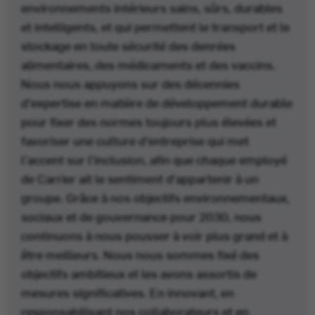
environnements intérieurs sains, sûrs, durables
et intelligents, et qui permettent le transport et le
stockage en toute sécurité des denrées
alimentaires, des médicaments et des vaccins.
Nous nous appuyons sur des décennies
d'expertise en matière de développement durable
pour fixer des normes toujours plus élevées et
favoriser une culture d'entreprise qui met
l'accent sur l'inclusion, afin que chaque employé
de Carrier ait le sentiment d'appartenir à un
groupe. Grâce à nos objectifs environnementaux,
sociaux et de gouvernance pour 2030, nous
continuons à nous pousser à voir plus grand et à
être meilleurs. Nous nous sommes fixé des
objectifs ambitieux et les avons assortis de
mesures significatives. En innovant, en
responsabilisant nos collaborateurs et en