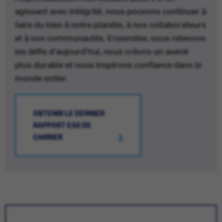
agissant avec intégrité, nous pouvons continuer à
faire du bien à notre planète, à nos collaborateurs
et à nos communautés. Ensemble, nous relevons
les défis d'aujourd'hui, nous créons un avenir
plus durable et nous inspirons confiance dans le
monde entier.
OBTENIR LE DERNIER
RAPPORT ESG DE
CARRIER