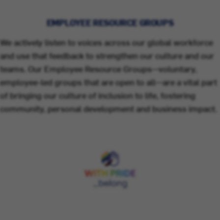
EMPLOYEE RESOURCE GROUPS
We actively listen to voices across our global workforce
and use that feedback to strengthen our culture and our
teams. Our Employee Resource Groups—voluntary,
employee-led groups that are open to all—are a vital part
of bringing our culture of inclusion to life, fostering
community, personal development and business impact.