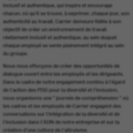
inclusif et authentique, qui inspire et encourage
chacun, où qu'il se trouve, à exprimer, chaque jour, son
authenticité au travail. Carrier demeure fidèle à son
objectif de créer un environnement de travail
réellement inclusif et authentique, au sein duquel
chaque employé se sente pleinement intégré au sein
du groupe.
Nous nous efforçons de créer des opportunités de
dialogue ouvert entre les employés et les dirigeants.
Dans le cadre de notre engagement continu à l'égard
de l'action des PDG pour la diversité et l'inclusion,
nous organisons une " journée de compréhension " où
les cadres et les employés de Carrier engagent des
conversations sur l'intégration de la diversité et de
l'inclusion dans l'ADN de notre entreprise et sur la
création d'une culture de l'altruisme.