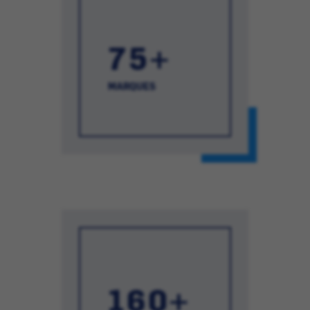
75+
MARQUES
160+