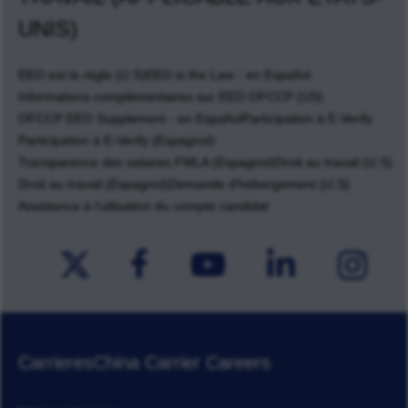
UNIS)
EEO est la règle (U.S)
EEO is the Law - en Español
Informations complémentaires sur EEO OFCCP (US)
OFCCP EEO Supplement - en Español
Participation à E-Verify
Participation à E-Verify (Espagnol)
Transparence des salaires FMLA (Espagnol)
Droit au travail (U.S)
Droit au travail (Espagnol)
Demande d'hébergement (U.S)
Assistance à l'utlisation du compte candidat
Carrieres
China Carrier Careers