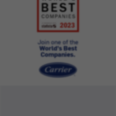
Join one of the
World’s Best
Companies.