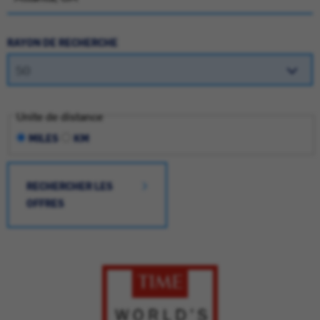
RAYON DE RECHERCHE
Unite de distance
MILES
KM
RECHERCHER LES
OFFRES