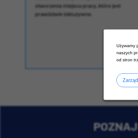
stworzenia miejsca pracy, które jest
prawdziwie inkluzywne.
Używamy pl
naszych pr
od stron tr
Zarząd
POZNAJ 