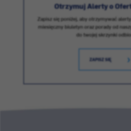
Otrzymuj Alerty o Ofer
Zapisz się poniżej, aby otrzymywać alerty
miesięczny biuletyn oraz porady od nas
do twojej skrzynki odbio
ZAPISZ SIĘ