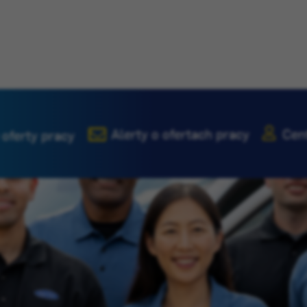
Alerty o ofertach pracy
Cen
 oferty pracy