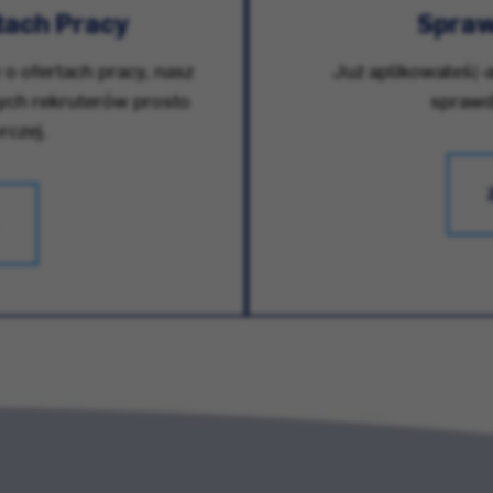
tach Pracy
Spraw
 o ofertach pracy, nasz
Już aplikowałeś(-a
zych rekruterów prosto
sprawdz
rczej.