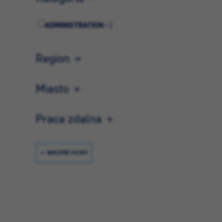
ADMINISTRATION -
1
Region
Miasto
Praca zdalna
WYCZYŚĆ FILTRY