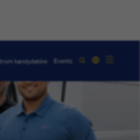
Events
trum kandydatów