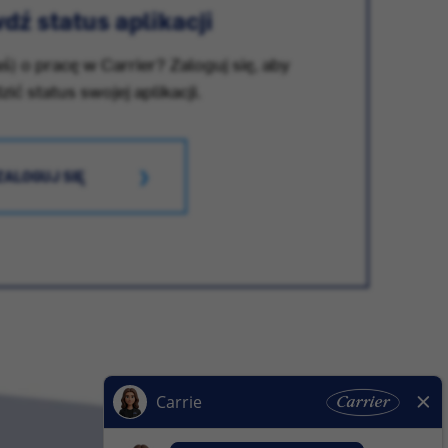
dź status aplikacji
ś) o pracę w Carrier? Zaloguj się, aby
ić status swojej aplikacji.
ZALOGUJ SIĘ