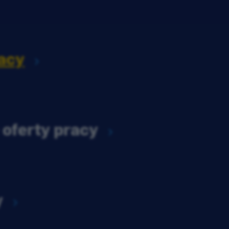
acy
 oferty pracy
y