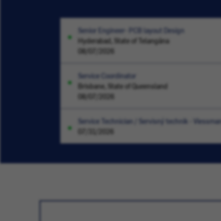
Senior Engineer- PCB layout Design
Hyderabad, State of Telangāna
08/07/2026
Service Coordinator
Brisbane, State of Queensland
08/07/2026
Service Technician / Servisný technik - Viessma
07/31/2026