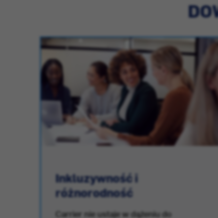
DOW
Inkluzywność i
różnorodność
.
Carrier nie ustaje w dążeniu do