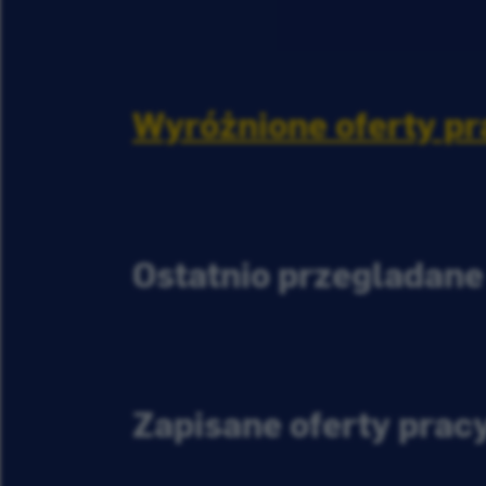
Wyróżnione oferty pr
Ostatnio przeglądane
Zapisane oferty prac