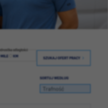
dnostka odległości
MILE
KM
SZUKAJ OFERT PRACY
SORTUJ WEDŁUG