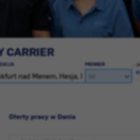
Y CARRIER
IZACJA
PROMIEŃ
Je
Oferty pracy w Dania