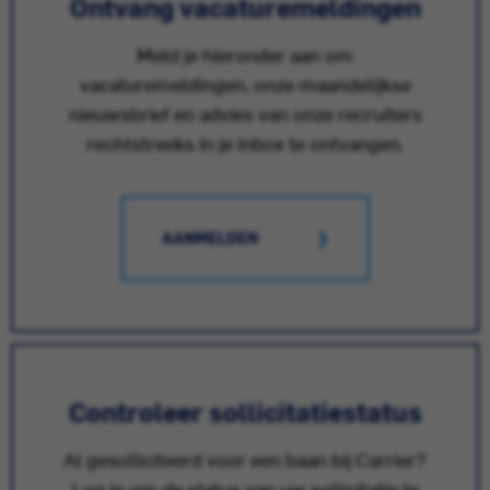
Ontvang vacaturemeldingen
Meld je hieronder aan om
vacaturemeldingen, onze maandelijkse
nieuwsbrief en advies van onze recruiters
rechtstreeks in je inbox te ontvangen.
AANMELDEN
Controleer sollicitatiestatus
Al gesolliciteerd voor een baan bij Carrier?
Log in om de status van uw sollicitatie te