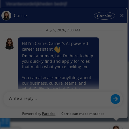
Verantwoordelijkheden bedrijf
Nieuws
Ons segment
© 2026 Carrier. Carrier. Alle rechten voorbehouden.
Privacybeleid
Sitemap
Gebruiksvoorwaarden
Cookie voorkeur