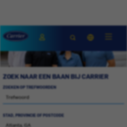
ZOEK NAAR EEN BAAN BIJ CARRIER
ZOEKEN OP TREFWOORDEN
STAD, PROVINCIE OF POSTCODE