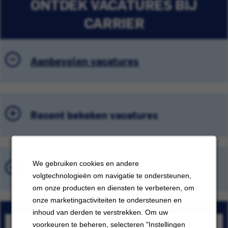
ONTDEK VACATURES BIJ
CARRIER
Aanbevolen vacatures
Recent bekeken vacatures
We gebruiken cookies en andere
Opgeslagen vacatures
volgtechnologieën om navigatie te ondersteunen,
om onze producten en diensten te verbeteren, om
onze marketingactiviteiten te ondersteunen en
inhoud van derden te verstrekken. Om uw
voorkeuren te beheren, selecteren "Instellingen
Carrier HVAC Rentals Technician III