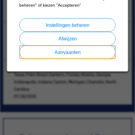
beheren" of kiezen "Accepteren"
Warren, Michigan
07/30/2026
Instellingen beheren
Commercial HVAC Chiller Journeyman Technician –
Union
Afwijzen
Novi, Michigan
07/28/2026
Aanvaarden
Associate Director - Joint Ventures Sales
Texas; Palm Beach Gardens, Florida; Atlanta, Georgia;
Indianapolis, Indiana; Canton, Michigan; Charlotte, North
Carolina
07/28/2026