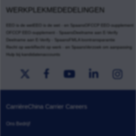
WERKPLEKMEDEDELINGEN
EEO is de wet
EEO is de wet - en Spaans
OFCCP EEO-supplement
OFCCP EEO-supplement - Spaans
Deelname aan E-Verify
Deelname aan E-Verify - Spaans
FMLA loontransparantie
Recht op werk
Recht op werk - en Spaans
Verzoek om aanpassing
Hulp bij kandidatenaccounts
Carrière
China Carrier Careers
Ons Bedrijf