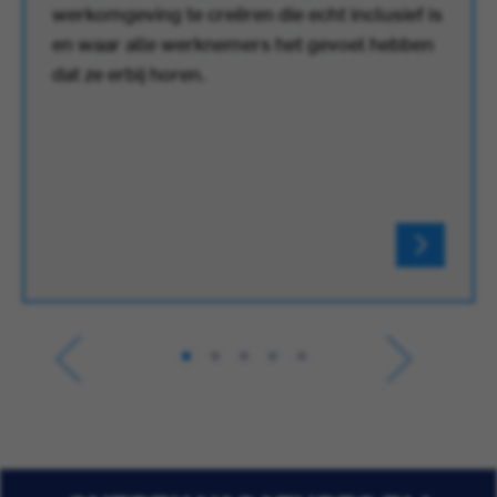
werkomgeving te creëren die echt inclusief is
en waar alle werknemers het gevoel hebben
dat ze erbij horen.