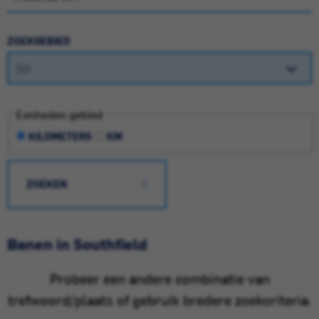
ZOEKGEBIED
Eenheden gebied
KILOMETERS
KM
ZOEKEN
Banen in Southfield
Probeer een andere combinatie van
trefwoord/plaats of gebruik bredere zoekcriteria.