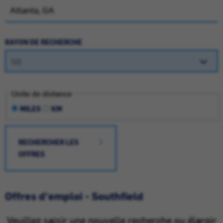
RAYON DE RECHERCHE
Unite de distance
MILES
KM
RECHERCHER LES
OFFRES
Offres d'emploi - Southfield
Veuillez saisir une nouvelle recherche ou élargir