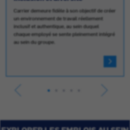
Carrier demeure fidèle à son objectif de créer
un environnement de travail réellement
inclusif et authentique, au sein duquel
chaque employé se sente pleinement intégré
au sein du groupe.
EXPLORER LES EMPLOIS AU SEIN