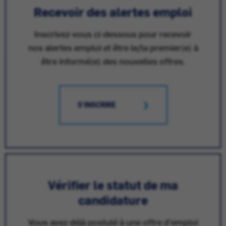
Recevoir des alertes emploi
Inscrivez-vous ci-dessous pour recevoir
nos alertes emploi et être le/la premier(e) à
être informé(e) des nouvelles offres.
S'INSCRIRE
Vérifier le statut de ma
candidature
Vous avez déjà postulé à une offre d'emploi