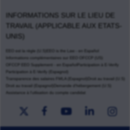
INFORMATIONS SUR LE LIEU DE
TRAVAIL (APPLICABLE AUX ETATS-
UNIS)
EEO est la règle (U.S)
EEO is the Law - en Español
Informations complémentaires sur EEO OFCCP (US)
OFCCP EEO Supplement - en Español
Participation à E-Verify
Participation à E-Verify (Espagnol)
Transparence des salaires FMLA (Espagnol)
Droit au travail (U.S)
Droit au travail (Espagnol)
Demande d'hébergement (U.S)
Assistance à l'utlisation du compte candidat