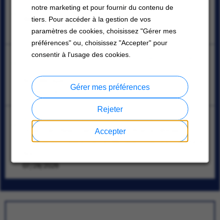
Carrier HVAC Rentals Technician III
notre marketing et pour fournir du contenu de
Warren, Michigan
tiers. Pour accéder à la gestion de vos
07/30/2026
paramètres de cookies, choisissez "Gérer mes
préférences" ou, choisissez "Accepter" pour
consentir à l'usage des cookies.
Commercial HVAC Chiller Journeyman Technician –
Union
Novi, Michigan
Gérer mes préférences
07/28/2026
Rejeter
Associate Director - Joint Ventures Sales
Texas; Palm Beach Gardens, Floride; Atlanta, Géorgie;
Accepter
Indianapolis, Indiana; Canton, Michigan; Charlotte, Caroline du
Nord
07/28/2026