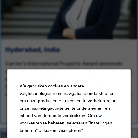
Hyderabad, India
Carrier's International Property Award winnende
werkplek in Hyderabad is LEED platinum beoordeeld
en WELL-gecertificeerd, waar een diverse mix van
het beste talent in de branche Engelstalige
We gebruiken cookies en andere
ondersteuning biedt aan klanten over de hele wereld.
volgtechnologieën om navigatie te ondersteunen,
om onze producten en diensten te verbeteren, om
onze marketingactiviteiten te ondersteunen en
inhoud van derden te verstrekken. Om uw
voorkeuren te beheren, selecteren "Instellingen
beheren" of kiezen "Accepteren"