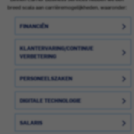
breed scala aan carrièremogelijkheden, waaronder:
FINANCIËN
KLANTERVARING/CONTINUE
VERBETERING
PERSONEELSZAKEN
DIGITALE TECHNOLOGIE
SALARIS