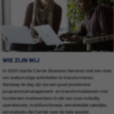
WIE ZIJN WIJ
In 2020 startte Carrier Business Services met een visie
om toekomstige activiteiten te transformeren.
Vandaag de dag zijn we een goed presterend
programmamanagement- en transformatieteam met
honderden medewerkers in elk van onze volledig
operationele, multifunctionele, wereldwijde zakelijke
servicehubs die Carrier over de hele wereld