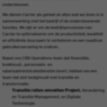
ondersteunen.
We dienen Carrier als geheel en alles wat we doen is in
samenwerking met het bedrijf of de ondersteunende
functies. We zijn er om de bedrijfsprocessen van
Carrier te optimaliseren om de productiviteit, kwaliteit
en efficiëntie duurzaam te verbeteren en een naadloze
gebruikerservaring te creëren.
Naast ons CBS Operations-team dat financiële,
boekhoud-, personeels- en
salarisadministratiediensten levert, hebben we een
team dat zich bezighoudt met transitie en
transformatie:
Transitie rollen omvatten Project,
Verandering
en Transitie Management, en Digitale
Technologie.