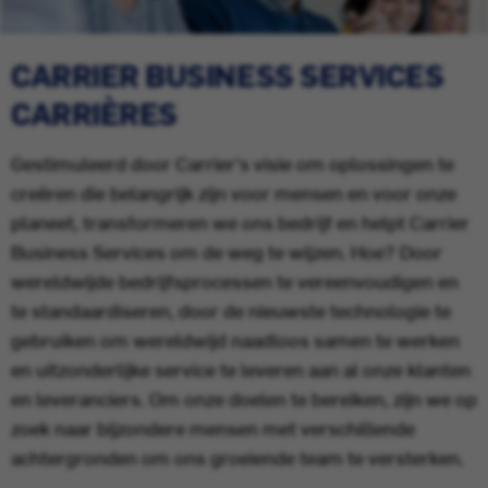
CARRIER BUSINESS SERVICES
CARRIÈRES
Gestimuleerd door Carrier's visie om oplossingen te
creëren die belangrijk zijn voor mensen en voor onze
planeet, transformeren we ons bedrijf en helpt Carrier
Business Services om de weg te wijzen. Hoe? Door
wereldwijde bedrijfsprocessen te vereenvoudigen en
te standaardiseren, door de nieuwste technologie te
gebruiken om wereldwijd naadloos samen te werken
en uitzonderlijke service te leveren aan al onze klanten
en leveranciers. Om onze doelen te bereiken, zijn we op
zoek naar bijzondere mensen met verschillende
achtergronden om ons groeiende team te versterken.