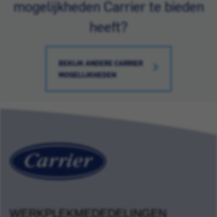
mogelijkheden Carrier te bieden
heeft?
BEKIJK ANDERE CARRIER
MOGELIJKHEDEN
WERKPLEKMEDEDELINGEN