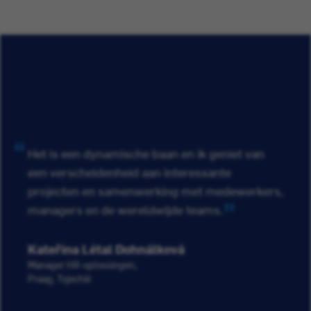
Het is een dynamische baan en ik geniet van
een verscheidenheid aan interessante
projecten en samenwerking met medewerkers,
managers en de wereldwijde teams.
Kateřina Létal Dohnálková
Manager HR-oplossingen,
Praag, Tsjechië