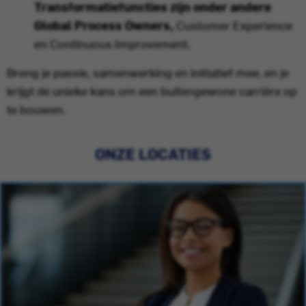
Transformatiefuncties zijn onder andere
Global Process Owners,
Customer Experience
en Continuous Improvement.
Breng je passie, samenwerking en initiatief mee, en je
krijgt de unieke kans om een buitengewone carrière op
te bouwen.
ONZE LOCATIES