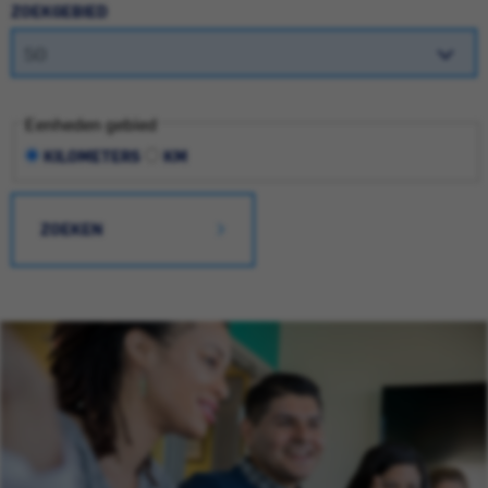
ZOEKGEBIED
Eenheden gebied
KILOMETERS
KM
ZOEKEN