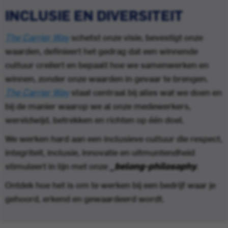
INCLUSIE EN DIVERSITEIT
The Carrier Way
schetst onze visie, bevestigt onze
waarden, definieert het gedrag dat een winnende
cultuur creëert en bepaalt hoe we samenwerken en
winnen, zonder onze waarden in gevaar te brengen.
The Carrier Way
staat centraal bij alles wat we doen en
bij de manier waarop we al onze medewerkers,
wereldwijd, betrekken en richten op één doel.
We werken hard aan een inclusieve cultuur die respect,
integriteit, inclusie, innovatie en uitmuntendheid
stimuleert in lijn met onze
_belong-philosophy
.
Ontdek hoe het is om te werken bij een bedrijf waar je
gehoord, erkend en gewaardeerd wordt.