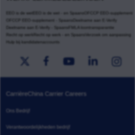
EEO is de wet
EEO is de wet - en Spaans
OFCCP EEO-supplement
OFCCP EEO-supplement - Spaans
Deelname aan E-Verify
Deelname aan E-Verify - Spaans
FMLA loontransparantie
Recht op werk
Recht op werk - en Spaans
Verzoek om aanpassing
Hulp bij kandidatenaccounts
Carrière
China Carrier Careers
Ons Bedrijf
Verantwoordelijkheden bedrijf