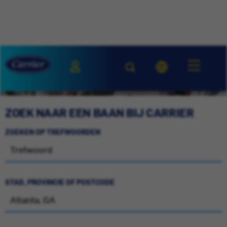
ZOEK NAAR EEN BAAN BIJ CARRIER
ZOEKEN OP TREFWOORDEN
STAD, PROVINCIE OF POSTCODE