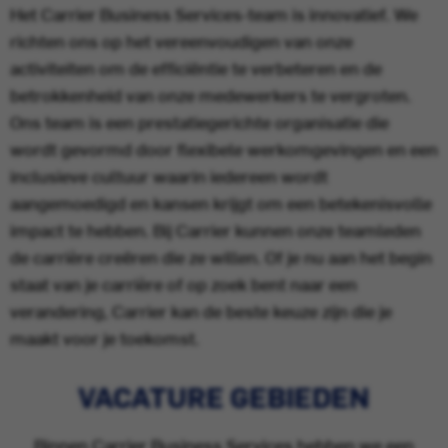
Het Carrier Business Services-team is innovatief. We
richten ons op het vereenvoudigen van onze
activiteiten om de efficiëntie te verbeteren en de
betrokkenheid van onze medewerkers te vergroten.
Ons team is een prestatiegerichte organisatie die
wordt gevormd door flexibele werkomgevingen en een
inclusieve cultuur waarin iedereen wordt
aangemoedigd en kansen krijgt om een betekenisvolle
impact te hebben. Bij Carrier kunnen onze teamleden
de carrière creëren die ze willen. Of je nu aan het begin
staat van je carrière of op zoek bent naar een
verandering, Carrier kan de beste keuze zijn die je
maakt voor je toekomst.
VACATURE GEBIEDEN
Binnen Carrier Business Services hebben we een