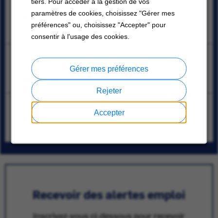
tiers. Pour accéder à la gestion de vos
OTC Functional Consultant/Architect
paramètres de cookies, choisissez "Gérer mes
Bangalore, Karnataka
préférences" ou, choisissez "Accepter" pour
08/10/2026
consentir à l'usage des cookies.
Senior Service Engineer
Bangkok
Gérer mes préférences
08/10/2026
Rejeter
HVAC Service Modernization General Manager
Accepter
Bandar Puchong Jaya, Selangor
08/10/2026
Recevoir des alertes emploi
Inscrivez-vous ci-dessous pour recevoir