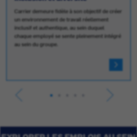
Carrier demeure fidèle à son objectif de créer
un environnement de travail réellement
inclusif et authentique, au sein duquel
chaque employé se sente pleinement intégré
au sein du groupe.
EXPLORER LES EMPLOIS AU SEIN