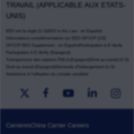
TRAVAIL (APPLICABLE AUX ETATS-
UNIS)
EEO est la règle (U.S)
EEO is the Law - en Español
Informations complémentaires sur EEO OFCCP (US)
OFCCP EEO Supplement - en Español
Participation à E-Verify
Participation à E-Verify (Espagnol)
Transparence des salaires FMLA (Espagnol)
Droit au travail (U.S)
Droit au travail (Espagnol)
Demande d'hébergement (U.S)
Assistance à l'utlisation du compte candidat
Carrieres
China Carrier Careers