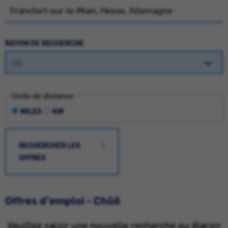
RAYON DE RECHERCHE
Unite de distance
MILES
KM
RECHERCHER LES
OFFRES
Offres d'emploi - Chūō
Veuillez saisir une nouvelle recherche ou élargir