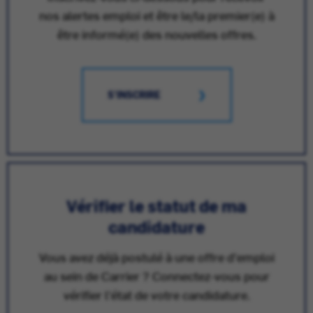
nos alertes emploi et être le/la premier(e) à
être informé(e) des nouvelles offres.
S'INSCRIRE
Vérifier le statut de ma
candidature
Vous avez déjà postulé à une offre d'emploi
au sein de Carrier ? Connectez-vous pour
vérifier l'état de votre candidature.