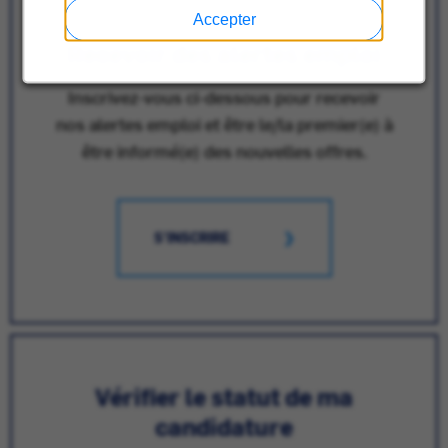
Accepter
Recevoir des alertes emploi
Inscrivez-vous ci-dessous pour recevoir
nos alertes emploi et être le/la premier(e) à
être informé(e) des nouvelles offres.
S'INSCRIRE
Vérifier le statut de ma
candidature