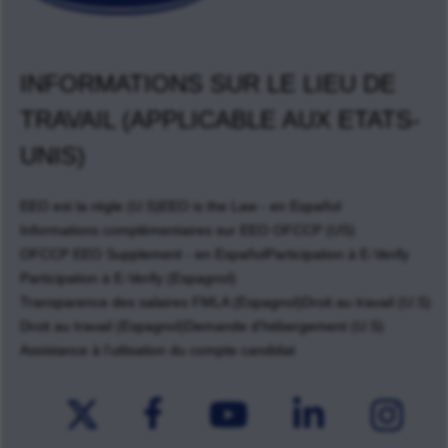
INFORMATIONS SUR LE LIEU DE
TRAVAIL (APPLICABLE AUX ETATS-
UNIS)
EEO est la règle (U.S)
EEO is the Law - en Español
Informations complémentaires sur EEO OFCCP (US)
OFCCP EEO Supplement - en Español
Participation à E-Verify
Participation à E-Verify (Espagnol)
Transparence des salaires FMLA (Espagnol)
Droit au travail (U.S)
Droit au travail (Espagnol)
Demande d'hébergement (U.S)
Assistance à l'utlisation du compte candidat