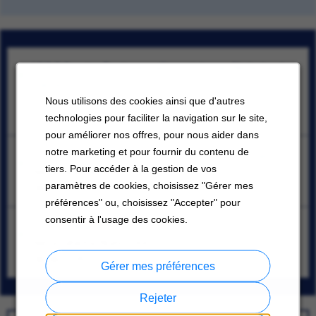
HVAC Service Engineer- alle regio's van Nederland -
Carrier
;
Nous utilisons des cookies ainsi que d'autres
07/10/2026
technologies pour faciliter la navigation sur le site,
pour améliorer nos offres, pour nous aider dans
notre marketing et pour fournir du contenu de
Lider de manufactura y mantenimiento (prensas)
tiers. Pour accéder à la gestion de vos
Santa Catarina, Nuevo León
paramètres de cookies, choisissez "Gérer mes
08/08/2026
préférences" ou, choisissez "Accepter" pour
consentir à l'usage des cookies.
Técnico Mantenimiento
Santa Catarina, Nuevo León
08/08/2026
Gérer mes préférences
Rejeter