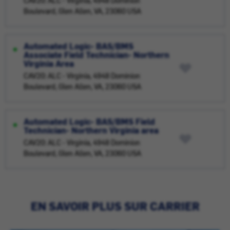
CAV20: ALC - Virginia, 4948 Dominion
Boulevard, Glen Allen, VA, 23060 USA
Automated Logic- BAS/BMS
Associate Field Technician- Northern
Virginia Area
CAV20: ALC - Virginia, 4948 Dominion
Boulevard, Glen Allen, VA, 23060 USA
Automated Logic- BAS/BMS Field
Technician- Northern Virginia area
CAV20: ALC - Virginia, 4948 Dominion
Boulevard, Glen Allen, VA, 23060 USA
EN SAVOIR PLUS SUR CARRIER