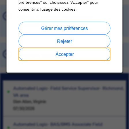
préférences" ou, choisissez "Accepter" pour
consentir à l'usage des cookies.
Offres d'emploi récemment
consultées
Gérer mes préférences
Rejeter
Emplois sauvegardés
Accepter
Automated Logic- Field Service Supervisor- Richmond,
VA area
Glen Allen, Virginie
07/30/2026
Automated Logic- BAS/BMS Associate Field