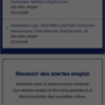
Technician- Northern Virginia Area
Glen Allen, Virginie
07/24/2026
Automated Logic- BAS/BMS Lead Field Technician-
Harrisonburg, Charlottesville, Roanoke area, VA
Glen Allen, Virginie
07/24/2026
Recevoir des alertes emploi
Inscrivez-vous ci-dessous pour recevoir
nos alertes emploi et être le/la premier(e) à
être informé(e) des nouvelles offres.