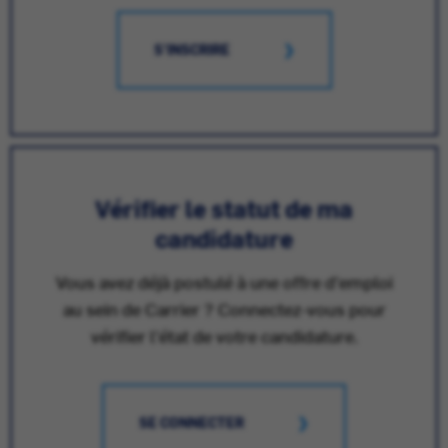
S'INSCRIRE
Vérifier le statut de ma
candidature
Vous avez déjà postulé à une offre d'emploi
au sein de Carrier ? Connectez-vous pour
vérifier l'état de votre candidature.
SE CONNECTER