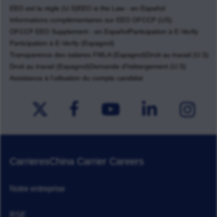
EEO est la règle (U.S)
EEO is the Law - en Español
Informations complémentaires sur EEO OFCCP (US)
OFCCP EEO Supplement - en Español
Participation à E-Verify
Participation à E-Verify (Espagnol)
Transparence des salaires FMLA (Espagnol)
Droit au travail (U.S)
Droit au travail (Espagnol)
Demande d'hébergement (U.S)
Assistance à l'utlisation du compte candidat
Carrieres
China Carrier Careers
Notre entreprise
RSE