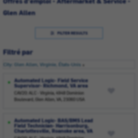
Offres d'emploi - Aftermarket & Service -
Glen Allen
FILTER RESULTS
Filtré par
City: Glen Allen, Virginie, États-Unis
Automated Logic- Field Service
Supervisor- Richmond, VA area
CAV20: ALC - Virginia, 4948 Dominion
Boulevard, Glen Allen, VA, 23060 USA
Automated Logic- BAS/BMS Lead
Field Technician- Harrisonburg,
Charlottesville, Roanoke area, VA