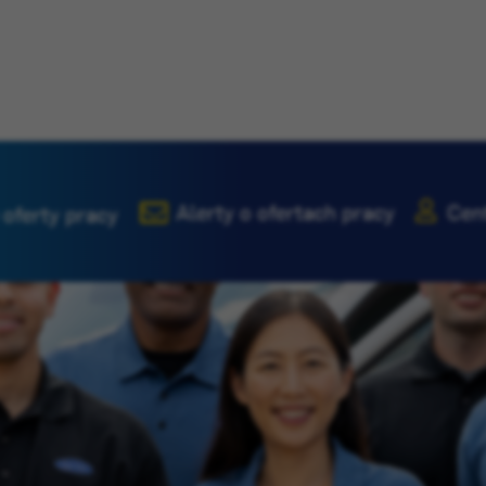
Alerty o ofertach pracy
Cen
 oferty pracy