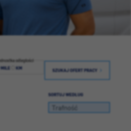
dnostka odległości
MILE
KM
SZUKAJ OFERT PRACY
SORTUJ WEDŁUG