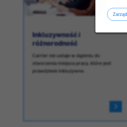
Zarząd
Inkluzywność i
różnorodność
.
Carrier nie ustaje w dążeniu do
stworzenia miejsca pracy, które jest
prawdziwie inkluzywne.