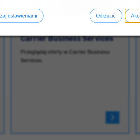
zaj ustawieniami
Odrzucić
Akc
Carrier Business Services
Przeglądaj oferty w Carrier Business
Services.