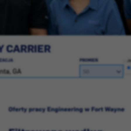
Y CARRIER
IZACJA
PROMIEŃ
Je
Oferty pracy Engineering w Fort Wayne