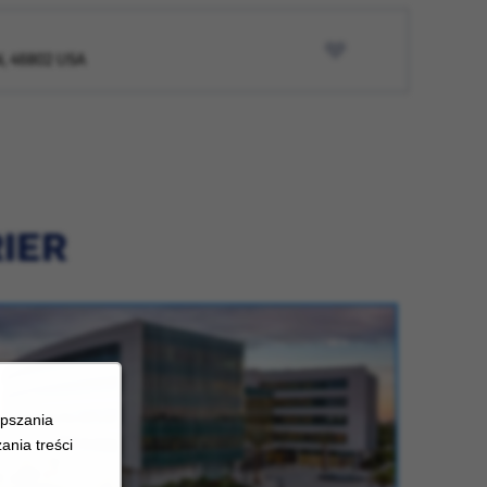
IN, 46802 USA
RIER
epszania
ania treści