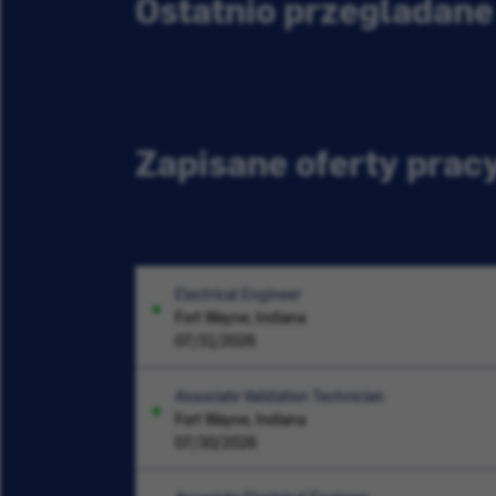
Ostatnio przeglądane
Zapisane oferty prac
Electrical Engineer
Fort Wayne, Indiana
07/31/2026
Associate Validation Technician
Fort Wayne, Indiana
07/30/2026