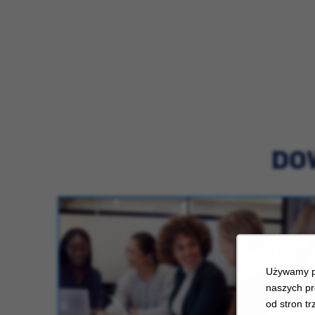
DOW
Używamy pl
naszych pr
od stron tr