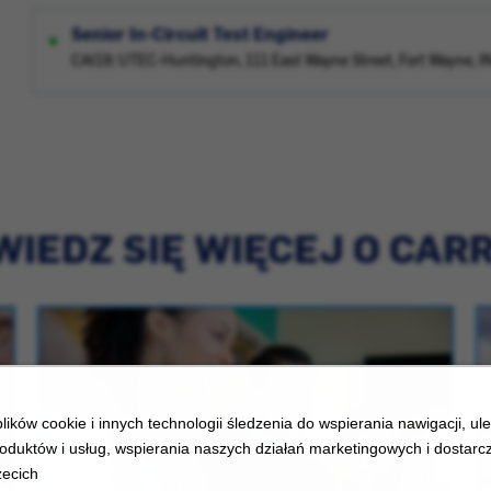
Senior In-Circuit Test Engineer
CAI19: UTEC-Huntington, 111 East Wayne Street, Fort Wayne, 
IEDZ SIĘ WIĘCEJ O CAR
ików cookie i innych technologii śledzenia do wspierania nawigacji, ul
oduktów i usług, wspierania naszych działań marketingowych i dostarcz
zecich