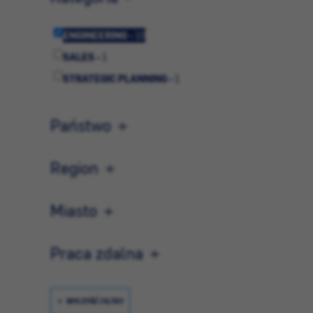
ENGINEERING -
10
SALES -
1
STRATEGIC PLANNING -
1
Państwo
Region
Miasto
Praca zdalna
WYCZYŚĆ FILTRY