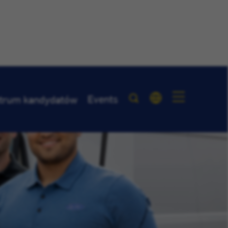
Events
trum kandydatów