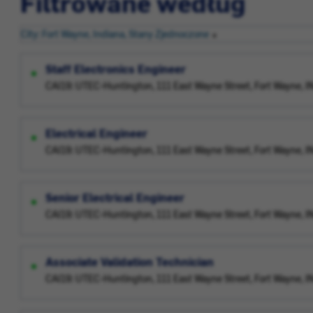
Filtrowane według
City: Fort Wayne, Indiana, Stany Zjednoczone
Staff Electronics Engineer
CAI19: UTEC-Huntington, 111 East Wayne Street, Fort Wayne, 
Electrical Engineer
CAI19: UTEC-Huntington, 111 East Wayne Street, Fort Wayne, 
Senior Electrical Engineer
CAI19: UTEC-Huntington, 111 East Wayne Street, Fort Wayne, 
Associate Validation Technician
CAI19: UTEC-Huntington, 111 East Wayne Street, Fort Wayne, 