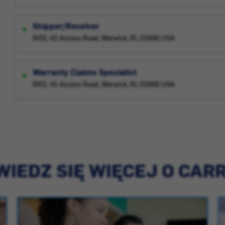
Shipper/Receiver
RI01: 45 Access Road, Warwick, RI, 02886 USA
Warranty Claims Specialist
RI01: 45 Access Road, Warwick, RI, 02886 USA
IEDZ SIĘ WIĘCEJ O CAR