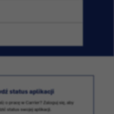
dź status aplikacji
ś) o pracę w Carrier? Zaloguj się, aby
ić status swojej aplikacji.