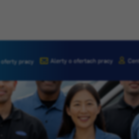
Alerty o ofertach pracy
Cen
 oferty pracy