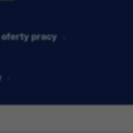
 oferty pracy
y