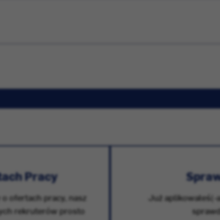
tach Pracy
Spraw
 o ofertach pracy, nasz
Już aplikowałeś(-a
zych rekruterów prosto
sprawdz