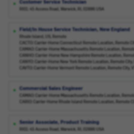
Customer Service Technician
RI01: 45 Access Road, Warwick, RI, 02886 USA
Field/In House Service Technician, New England
Rhode Island, US, Remote
CACTO: Carrier-Home Connecticut Remote Location, Remote Ci
CAMAO: Carrier-Home Massachusetts Remote Location, Remote
CANHO: Carrier-Home New Hampshire Remote Location, Remot
CANYO: Carrier-Home New York Remote Location, Remote City,
CAVTO: Carrier-Home Vermont Remote Location, Remote City, 
Commercial Sales Engineer
CAMAO: Carrier-Home Massachusetts Remote Location, Remote
CARIO: Carrier-Home Rhode Island Remote Location, Remote Ci
Senior Associate, Product Training
RI01: 45 Access Road, Warwick, RI, 02886 USA