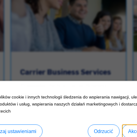
Carrier Business Services
Przeglądaj oferty w Carrier Business
Services.
ików cookie i innych technologii śledzenia do wspierania nawigacji, ul
oduktów i usług, wspierania naszych działań marketingowych i dostarcz
zecich
zaj ustawieniami
Odrzucić
Akc