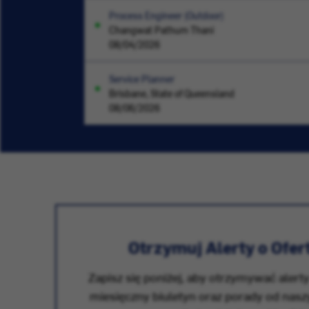
Process Engineer (Outdoor)
Changwat Pathum Thani
08/04/2026
Service Planner
Brisbane, State of Queensland
08/06/2026
Otrzymuj Alerty o Ofer
Zapisz się poniżej, aby otrzymywać alerty
miesięczny biuletyn oraz porady od nas