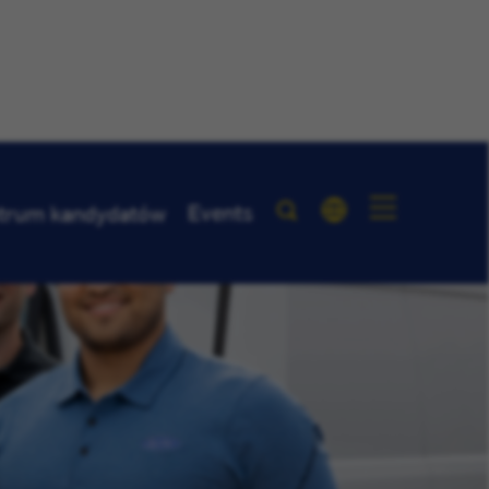
Events
trum kandydatów