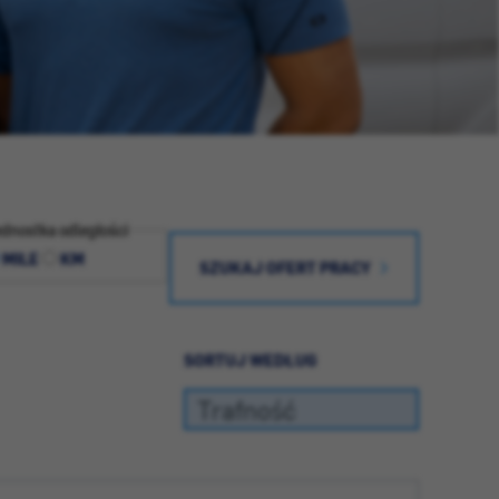
dnostka odległości
MILE
KM
SZUKAJ OFERT PRACY
SORTUJ WEDŁUG