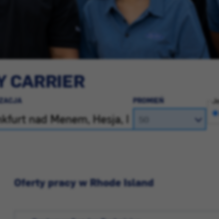
Y CARRIER
IZACJA
PROMIEŃ
Je
Oferty pracy w Rhode Island