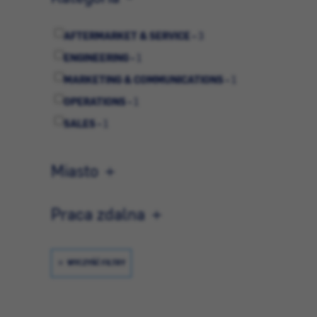
AFTERMARKET & SERVICE -
3
ENGINEERING -
1
MARKETING & COMMUNICATIONS -
1
OPERATIONS -
1
SALES -
1
Miasto
Praca zdalna
WYCZYŚĆ FILTRY