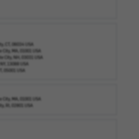
ty, CT, 06034 USA
 City, MA, 01001 USA
e City, NH, 03031 USA
 NY, 13088 USA
VT, 05001 USA
 City, MA, 01001 USA
ty, RI, 02801 USA