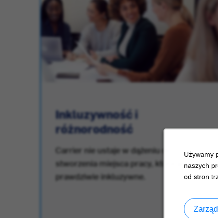
Inkluzywność i
różnorodność
.
Carrier nie ustaje w dążeniu do
Używamy pl
stworzenia miejsca pracy, które jest
naszych pr
prawdziwie inkluzywne.
od stron tr
Zarząd