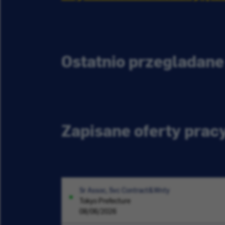
Ostatnio przeglądane
Zapisane oferty prac
Sr Assoc, Svc Contract&Wnty
Tokyo Prefecture
08/06/2026