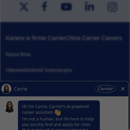
Kariera w firmie Carrier
China Carrier Careers
Nasza firma
Odpowiedzialność korporacyjna
Aktualności
Nasze segmenty