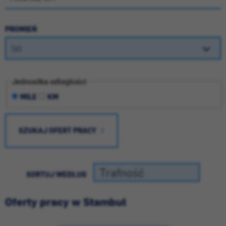
PROMIEŃ
Jednostka odległości
MILE
KM
SZUKAJ OFERT PRACY
SORTUJ WEDŁUG
Oferty pracy w Stambuł