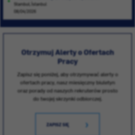
Stambuł, İstanbul
08/04/2026
Otrzymuj Alerty o Ofertach
Pracy
Zapisz się poniżej, aby otrzymywać alerty o
ofertach pracy, nasz miesięczny biuletyn
oraz porady od naszych rekruterów prosto
do twojej skrzynki odbiorczej.
ZAPISZ SIĘ