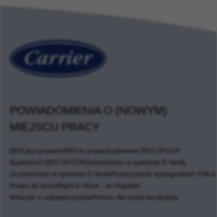
POWIADOMIENIA O (NOWYM)
MIEJSCU PRACY
EEO jest prawem
EEO to prawo
Suplement EEO OFCCP
Suplement EEO OFCCP
Uczestnictwo w systemie E-Verify
Uczestnictwo w systemie E-Verify
Przejrzystość wynagrodzeń FMLA
Prawo do pracy
Right to Work - en Español
Wniosek o zakwaterowanie
Pomoc dla konta kandydata