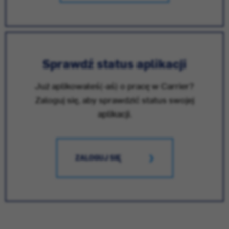
Sprawdź status aplikacji
Już aplikowałeś(-aś) o pracę w Carrier?
Zaloguj się, aby sprawdzić status swojej
aplikacji.
ZALOGUJ SIĘ