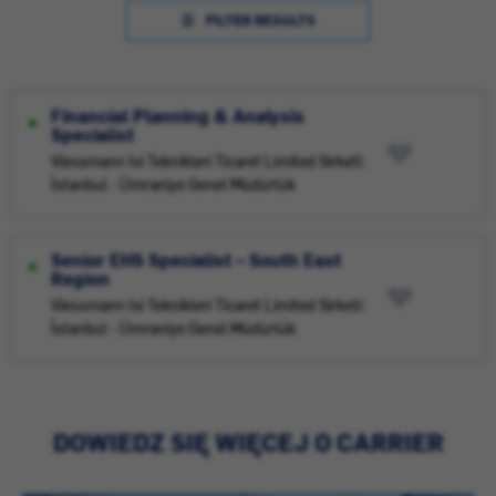
FILTER RESULTS
Financial Planning & Analysis
Specialist
Viessmann Isi Teknikleri Ticaret Limited Sirketi:
İstanbul - Ümraniye Genel Müdürlük
Senior EHS Specialist – South East
Region
Viessmann Isi Teknikleri Ticaret Limited Sirketi:
İstanbul - Ümraniye Genel Müdürlük
DOWIEDZ SIĘ WIĘCEJ O CARRIER