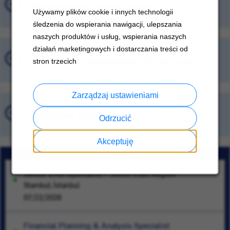
Wyróżnione oferty pracy
Używamy plików cookie i innych technologii
śledzenia do wspierania nawigacji, ulepszania
naszych produktów i usług, wspierania naszych
działań marketingowych i dostarczania treści od
Ostatnio przeglądane oferty pracy
stron trzecich
Zarządzaj ustawieniami
Zapisane oferty pracy
Odrzucić
Akceptuję
Senior EHS Specialist – South East Region
Stambuł, İstanbul
07/22/2026
Financial Planning & Analysis Specialist