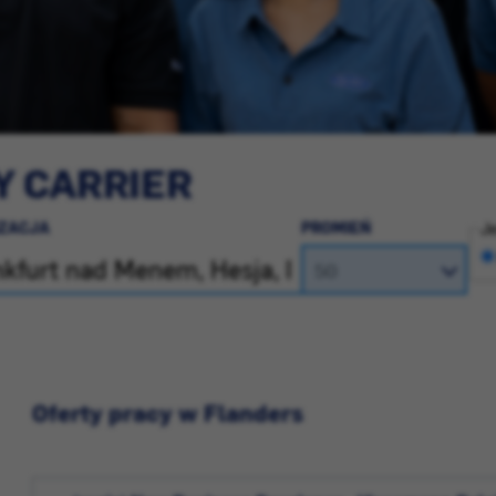
Y CARRIER
IZACJA
PROMIEŃ
Je
Oferty pracy w Flanders