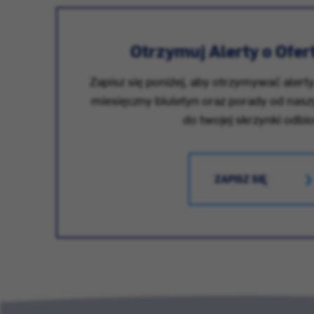
Otrzymuj Alerty o Ofer
Zapisz się poniżej, aby otrzymywać alerty
miesięczny biuletyn oraz porady od nas
do twojej skrzynki odbio
ZAPISZ SIĘ