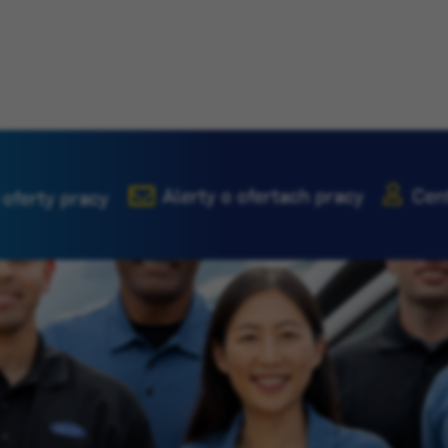
Alerty o ofertach pracy
Cen
 oferty pracy