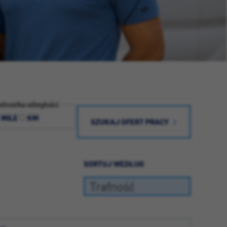
dnostka odległości
MILE
KM
SZUKAJ OFERT PRACY
SORTUJ WEDŁUG