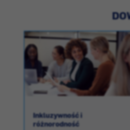
DOW
Inkluzywność i
różnorodność