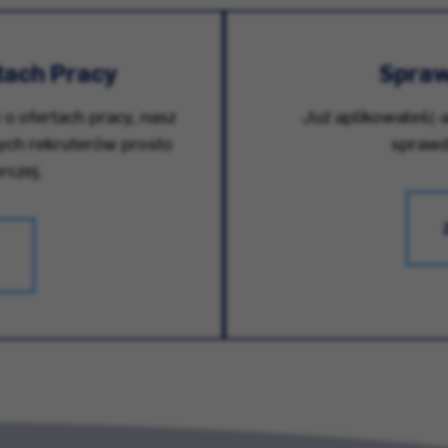
tach Pracy
Spraw
 o ofertach pracy, nasz
Już aplikowałeś(-a
zych rekruterów prosto
sprawdz
rczej.