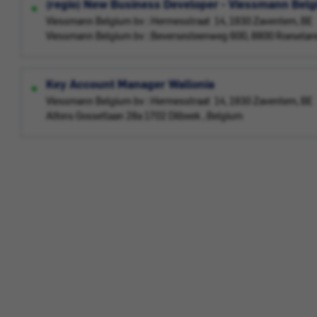
(regio) New Business Developer - Viessmann Belg
Viessmann Belgium bv : Hermesstraat 14, 1930 Zaventem, BE
Viessmann Belgium bv : Beversesteenweg 600, 8800 Roeselare
Key Account Manager Wallonia
Viessmann Belgium bv : Hermesstraat 14, 1930 Zaventem, BE
Alfons Gossetlaan 28a 1702 Dilbeek , Belgium