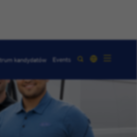
Events
trum kandydatów