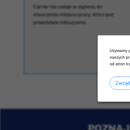
.
Carrier nie ustaje w dążeniu do
stworzenia miejsca pracy, które jest
prawdziwie inkluzywne.
Używamy pl
naszych pr
od stron tr
Zarząd
POZNAJ 