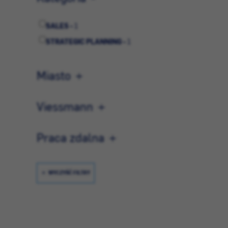
SALES -
1
STRATEGIC PLANNING -
1
Miasto
Viessmann
Praca zdalna
WYCZYŚĆ FILTRY