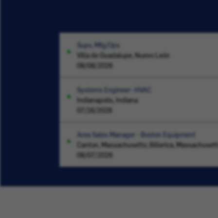
Supv, Mfg/Ops
Villa de Guadalupe, Nuevo León
08/08/2026
Systems Engineer- HVAC
Indianapolis, Indiana
07/16/2026
Area Sales Manager - Boston Equipment
Canton, Massachusetts; Billerica, Massachuset
08/07/2026