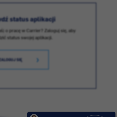
dź status aplikacji
ś) o pracę w Carrier? Zaloguj się, aby
ić status swojej aplikacji.
ZALOGUJ SIĘ