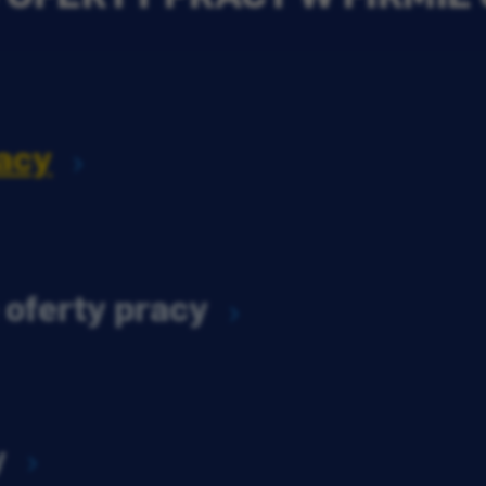
acy
 oferty pracy
y