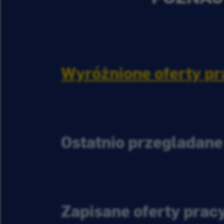
Wyróżnione oferty pr
Ostatnio przeglądane
Zapisane oferty prac