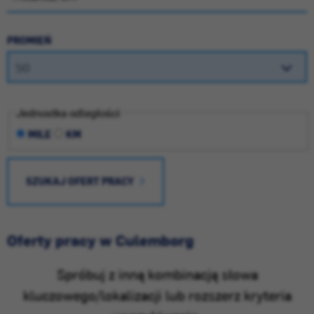
PROMIEŃ
Jednostka odległości
MILE
KM
SZUKAJ OFERT PRACY
Oferty pracy w Culemborg
Spróbuj z inną kombinacją słowa
kluczowego/lokalizacji lub rozszerz kryteria