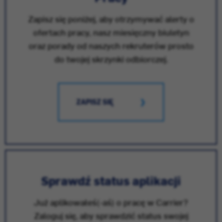
Zapisz się poniżej, aby otrzymywać alerty o
ofertach pracy, nasz miesięczny biuletyn
oraz porady od naszych rekruterów prosto
do twojej skrzynki odbiorczej.
ZAPISZ SIĘ
Sprawdź status aplikacji
Już aplikowałeś(-aś) o pracę w Carrier?
Zaloguj się, aby sprawdzić status swojej