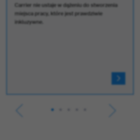
Carrier nie ustaje w dążeniu do stworzenia
miejsca pracy, które jest prawdziwie
inkluzywne.