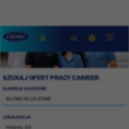
SZUKAJ OFERT PRACY CARRIER
SŁOWO(A) KLUCZOWE
LOKALIZACJA