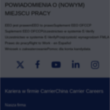
POWIADOMIENIA O (NOWYM)
MIEJSCU PRACY
EEO jest prawem
EEO to prawo
Suplement EEO OFCCP
Suplement EEO OFCCP
Uczestnictwo w systemie E-Verify
Uczestnictwo w systemie E-Verify
Przejrzystość wynagrodzeń FMLA
Prawo do pracy
Right to Work - en Español
Wniosek o zakwaterowanie
Pomoc dla konta kandydata
Kariera w firmie Carrier
China Carrier Careers
Nasza firma