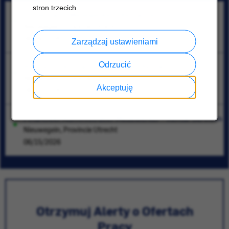
stron trzecich
Inside Sales Medewerker - Rental Services
Nieuwegein, Provincie Utrecht
06/18/2026
Zarządzaj ustawieniami
Odrzucić
Business Development Manager Rental
Nieuwegein, Provincie Utrecht
Akceptuję
08/03/2026
Financieel Administratief Medewerker - Rental Services
Nieuwegein, Provincie Utrecht
06/15/2026
Otrzymuj Alerty o Ofertach
Pracy