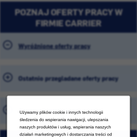
POZNAJ OFERTY PRACY W
FIRMIE CARRIER
Wyróżnione oferty pracy
Ostatnio przeglądane oferty pracy
Zapisane oferty pracy
Używamy plików cookie i innych technologii
śledzenia do wspierania nawigacji, ulepszania
naszych produktów i usług, wspierania naszych
działań marketingowych i dostarczania treści od