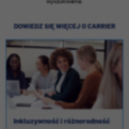
wyszukiwania.
DOWIEDZ SIĘ WIĘCEJ O CARRIER
Inkluzywność i różnorodność