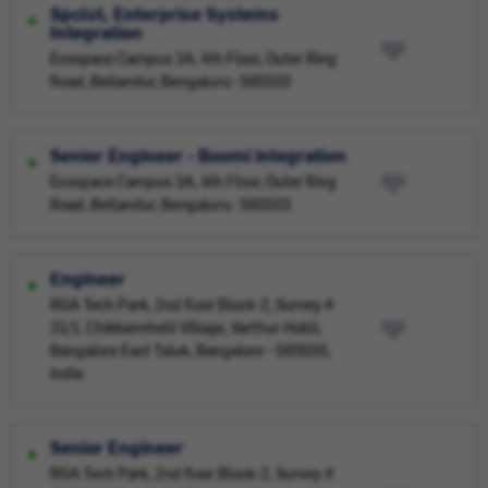
Spclst, Enterprise Systems
Integration
Ecospace Campus 3A, 4th Floor, Outer Ring
Road, Bellandur, Bengaluru- 560103
Senior Engineer - Boomi integration
Ecospace Campus 3A, 4th Floor, Outer Ring
Road, Bellandur, Bengaluru- 560103
Engineer
RGA Tech Park, 2nd floor Block-2, Survey #
31/1, Chikkannhelli Village, Varthur Hobli,
Bangalore East Taluk, Bangalore - 560035,
India
Senior Engineer
RGA Tech Park, 2nd floor Block-2, Survey #