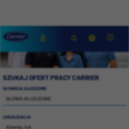
SZUKAJ OFERT PRACY CARRIER
SŁOWO(A) KLUCZOWE
LOKALIZACJA