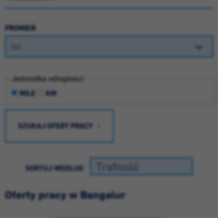
PROMIEŃ
Jednostka odległości
MILE
KM
SZUKAJ OFERT PRACY
SORTUJ WEDŁUG
Oferty pracy w Bangalur