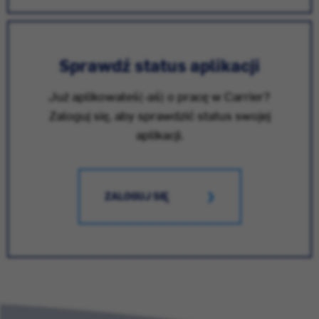
Sprawdź status aplikacji
Już aplikowałeś(-aś) o pracę w Carrier?
Zaloguj się, aby sprawdzić status swojej
aplikacji.
ZALOGUJ SIĘ