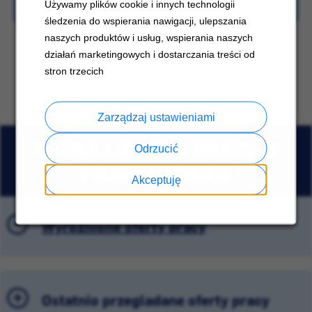
Używamy plików cookie i innych technologii
śledzenia do wspierania nawigacji, ulepszania
naszych produktów i usług, wspierania naszych
działań marketingowych i dostarczania treści od
stron trzecich
Zarządzaj ustawieniami
POZNAJ OFERTY PRACY W
Odrzucić
FIRMIE CARRIER
Akceptuję
Wyróżnione oferty pracy
Ostatnio przeglądane oferty pracy