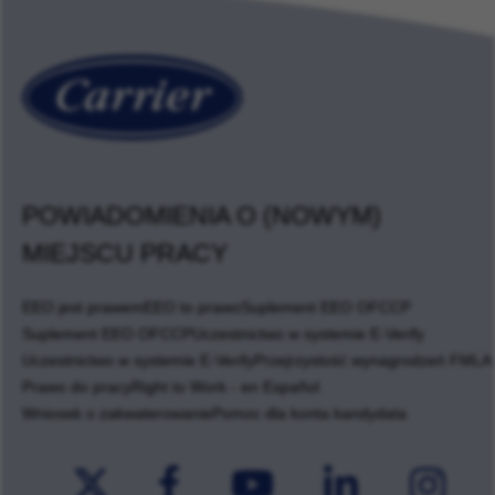
POWIADOMIENIA O (NOWYM)
MIEJSCU PRACY
EEO jest prawem
EEO to prawo
Suplement EEO OFCCP
Suplement EEO OFCCP
Uczestnictwo w systemie E-Verify
Uczestnictwo w systemie E-Verify
Przejrzystość wynagrodzeń FMLA
Prawo do pracy
Right to Work - en Español
Wniosek o zakwaterowanie
Pomoc dla konta kandydata