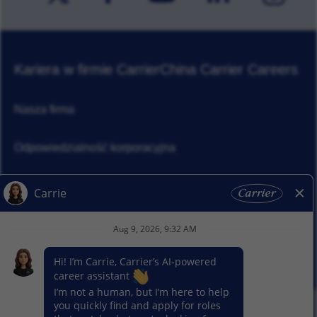
Kariera w firmie Carrier
China Carrier Careers
Nasza firma
Odpowiedzialność korporacyjna
Aktualności
Nasze segmenty