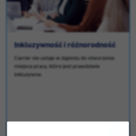
Inkluzywność i różnorodność
Carrier nie ustaje w dążeniu do stworzenia
miejsca pracy, które jest prawdziwie
inkluzywne.