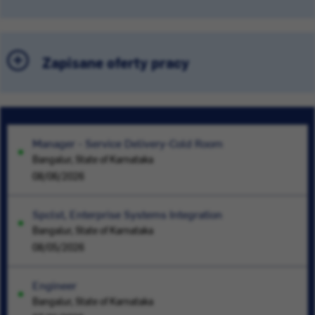
Zapisane oferty pracy
Manager - Service Delivery-Cold Room
Bangalur, State of Karnataka
08/06/2026
Spclst, Enterprise Systems Integration
Bangalur, State of Karnataka
08/05/2026
Engineer
Bangalur, State of Karnataka