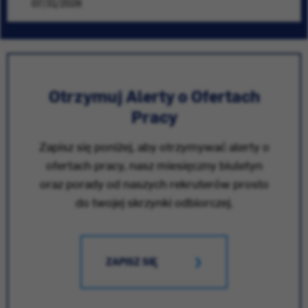
07/31/2026
Otrzymuj Alerty o Ofertach
Pracy
Zapisz się poniżej, aby otrzymywać alerty o
ofertach pracy, nasz miesięczny biuletyn
oraz porady od naszych rekruterów prosto
do twojej skrzynki odbiorczej.
ZAPISZ SIĘ