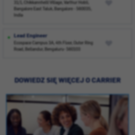
31/1, Chikkannhelli Village, Varthur Hobli,
Bangalore East Taluk, Bangalore - 560035,
India
Lead Engineer
Ecospace Campus 3A, 4th Floor, Outer Ring
Road, Bellandur, Bengaluru- 560103
DOWIEDZ SIĘ WIĘCEJ O CARRIER