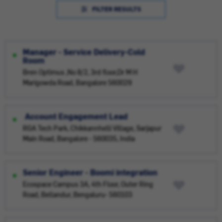
FILTER RESULTS
Manager - Service Delivery-Cold
Room
Bren Optimus ,No 8/2, 3rd floor,Dr M H
Marigowda Road, Bangalore 560029
Account Engagement Lead
RGA Tech Park, Chikkannhelli Village, Sarjapur
Main Road, Bangalore - 560035, India
Senior Engineer - Boomi integration
Ecospace Campus 3A, 4th Floor, Outer Ring
Road, Bellandur, Bengaluru- 560103