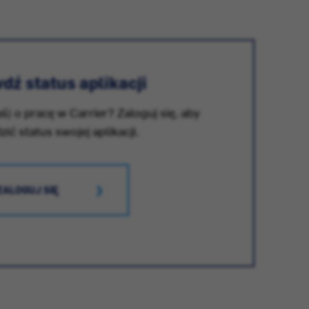
dź status aplikacji
ś) o pracę w Carrier? Zaloguj się, aby
ić status swojej aplikacji.
ZALOGUJ SIĘ