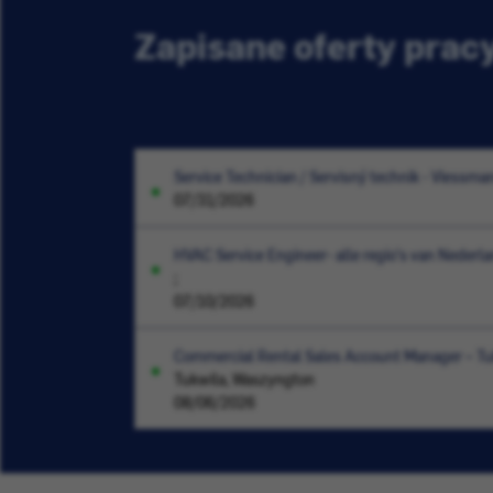
Zapisane oferty prac
Service Technician / Servisný technik - Viessma
07/31/2026
HVAC Service Engineer- alle regio's van Nederlan
;
07/10/2026
Commercial Rental Sales Account Manager – T
Tukwila, Waszyngton
08/06/2026