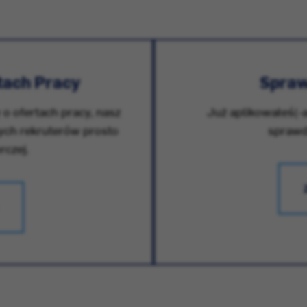
tach Pracy
Spraw
 o ofertach pracy, nasz
Już aplikowałeś(-a
zych rekruterów prosto
sprawdz
rczej.