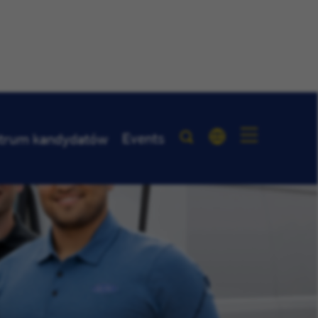
Events
trum kandydatów