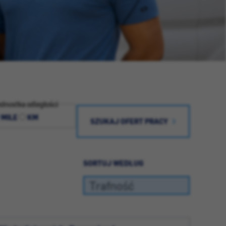
dnostka odległości
MILE
KM
SZUKAJ OFERT PRACY
SORTUJ WEDŁUG