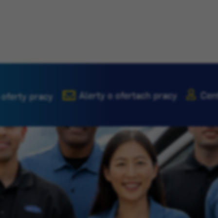
Alerty o ofertach pracy
Cen
 oferty pracy