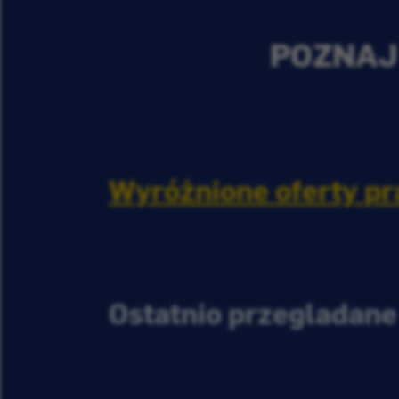
POZNAJ 
Wyróżnione oferty pr
Ostatnio przeglądane