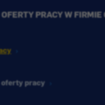
OFERTY PRACY W FIRMIE
acy
 oferty pracy