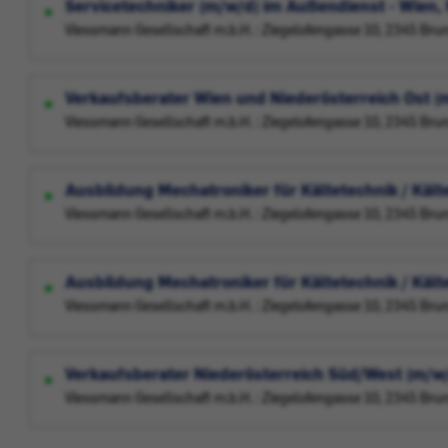
Servicetechniker (m/w/d) im Außendienst - Wien,
Viessmann Gesellschaft m.b.H. : Ziegelofengasse 10, 2345 Bru
Verkaufsberater Wien und Niederösterreich Ost (
Viessmann Gesellschaft m.b.H. : Ziegelofengasse 10, 2345 Bru
Ausbildung Mechatroniker für Kältetechnik / Kält
Viessmann Gesellschaft m.b.H. : Ziegelofengasse 10, 2345 Bru
Ausbildung Mechatroniker für Kältetechnik / Kält
Viessmann Gesellschaft m.b.H. : Ziegelofengasse 10, 2345 Bru
Verkaufsberater Niederösterreich Süd/West (m/w
Viessmann Gesellschaft m.b.H. : Ziegelofengasse 10, 2345 Bru