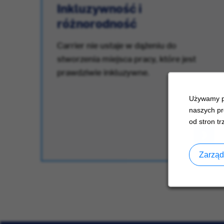
Inkluzywność i
różnorodność
.
Carrier nie ustaje w dążeniu do
stworzenia miejsca pracy, które jest
prawdziwie inkluzywne.
Używamy pl
naszych pr
od stron tr
Zarząd