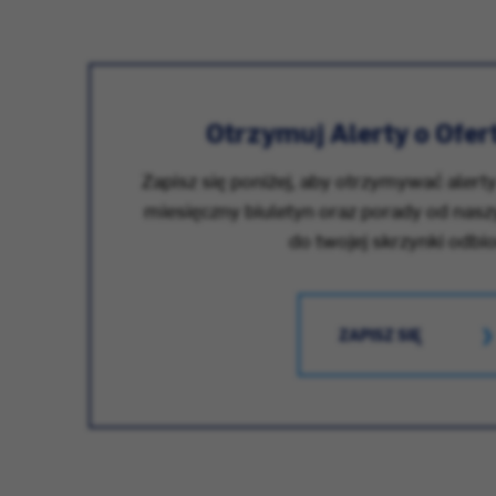
Otrzymuj Alerty o Ofer
Zapisz się poniżej, aby otrzymywać alerty
miesięczny biuletyn oraz porady od nas
do twojej skrzynki odbio
ZAPISZ SIĘ