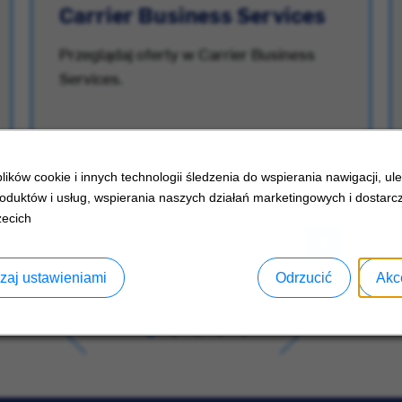
Carrier Business Services
Przeglądaj oferty w Carrier Business
Services.
ików cookie i innych technologii śledzenia do wspierania nawigacji, ul
oduktów i usług, wspierania naszych działań marketingowych i dostarcz
zecich
zaj ustawieniami
Odrzucić
Akc