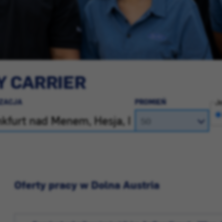
Y CARRIER
IZACJA
PROMIEŃ
Je
Oferty pracy w Dolna Austria