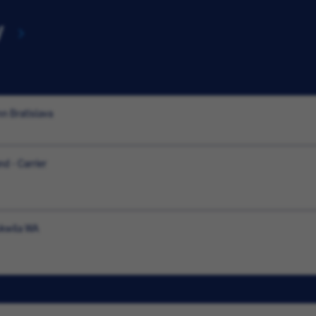
y
nn Bratislava
d - Carrier
ukwila WA