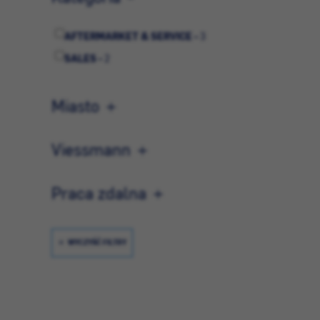
AFTERMARKET & SERVICE -
3
SALES -
2
Miasto
Viessmann
Praca zdalna
WYCZYŚĆ FILTRY