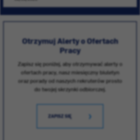
Otrzymuj Alerty o Ofertach
Pracy
Zapisz się poniżej, aby otrzymywać alerty o
ofertach pracy, nasz miesięczny biuletyn
oraz porady od naszych rekruterów prosto
do twojej skrzynki odbiorczej.
ZAPISZ SIĘ