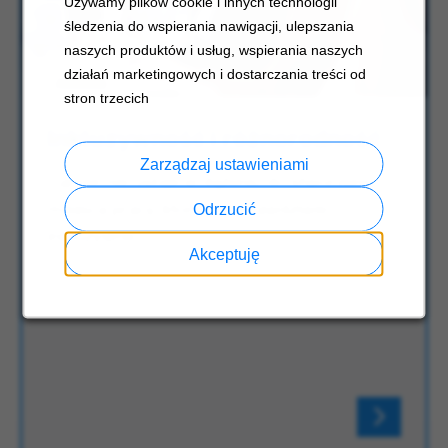
Używamy plików cookie i innych technologii
śledzenia do wspierania nawigacji, ulepszania
naszych produktów i usług, wspierania naszych
działań marketingowych i dostarczania treści od
stron trzecich
Inkluzywność i różnorodność
Zarządzaj ustawieniami
Carrier nie ustaje w dążeniu do stworzenia
miejsca pracy, które jest prawdziwie
Odrzucić
inkluzywne.
Akceptuję