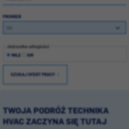
PROMIEŃ
Jednostka odległości
MILE
KM
SZUKAJ OFERT PRACY
TWOJA PODRÓŻ TECHNIKA
HVAC ZACZYNA SIĘ TUTAJ