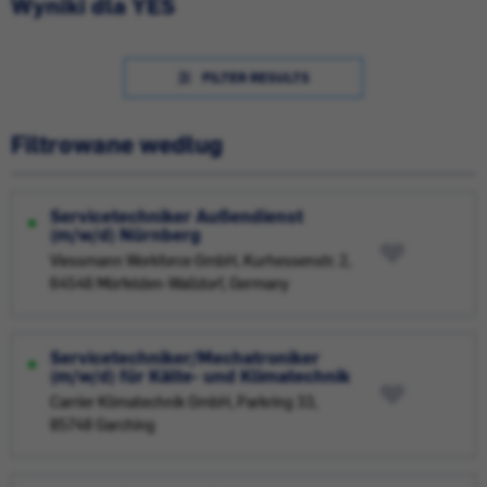
Wyniki dla YES
FILTER RESULTS
Filtrowane według
Servicetechniker Außendienst
(m/w/d) Nürnberg
Viessmann Workforce GmbH, Kurhessenstr. 2,
64546 Mörfelden-Walldorf, Germany
Servicetechniker/Mechatroniker
(m/w/d) für Kälte- und Klimatechnik
Carrier Klimatechnik GmbH, Parkring 33,
85748 Garching