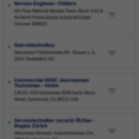
Service Engineer- Chillers
4th Floor National Olympia Tower, Block-3,A3 &
A4 North Phase,Guindy Industrial Estate
Chennai- 600032
Szervíztechnikus
Viessmann Fűtéstechnika Kft : Süssen u. 3.,
2045 Törökbálint, HU
Commercial HVAC Journeyman
Technician – Union
CAC32: CCS-Centennial, 8100 South Akron
Street, Centennial, CO, 80112 USA
Servicetechniker (m/w/d) Öl/Gas -
Region Zürich
Viessmann Schweiz: Industriestrasse 124,