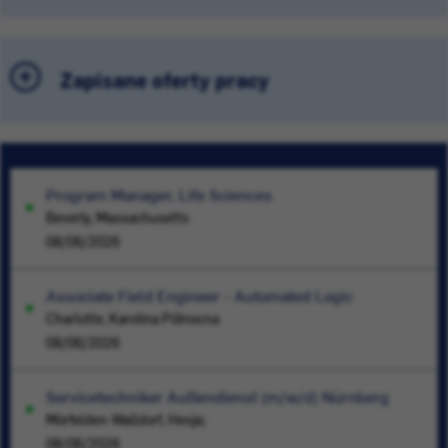
Zapisane oferty pracy
Program Manager, Life Sciences
Beverly, Massachusetts
08/06/2026
Associate Field Engineer - Automated Logic
Charlotte, Karolina Północna
08/06/2026
Servicetechniker Außendienst (m/w/d) Nürnberg
Mörfelden-Walldorf, Hesja;
08/06/2026