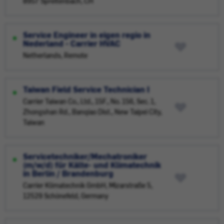
8957 Spreitenbach, CH
Service Engineer in eigen regio in
Nederland - Carrier HVAC
Netherlands, Remote
Taiwan Field Service Technician I
Carrier Taiwan Co., Ltd., 15F., No. 156, Sec. 1,
Zhongshan Rd., Banqiao Dist., New Taipei City,
Taiwan
Servicetechniker/Mechatroniker
(m/w/d) für Kälte- und Klimatechnik
in Berlin / Brandenburg
Carrier Klimatechnik GmbH, Mizarstraße 5,
12529 Schönefeld, Germany