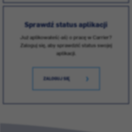
Sprawdź status aplikacji
Już aplikowałeś(-aś) o pracę w Carrier?
Zaloguj się, aby sprawdzić status swojej
aplikacji.
ZALOGUJ SIĘ