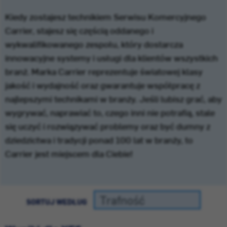
Kiedy zostajesz technikiem Serwisu Komercyjnego
Carrier, stajesz się częścią oddanego i
wykwalifikowanego zespołu, który dostarcza
innowacyjne systemy i usługi dla klientów wszystkich
branż. Marka Carrier reprezentuje światowej klasy
jakość i wydajność oraz gwarantuje współpracę z
najlepszymi technikami w branży. Jeśli lubisz grać, aby
wygrywać, naprawiać to, czego inni nie potrafią, stale
się uczyć i rozwiązywać problemy oraz być dumny z
dziedzictwa i tradycji ponad 100 lat w branży, to
Carrier jest miejscem dla Ciebie!
SORTUJ WEDŁUG