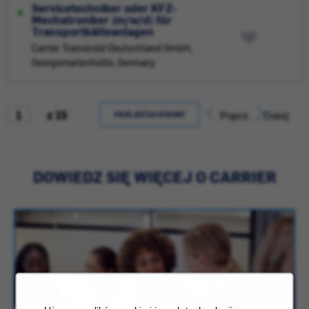
Servicetechniker oder KFZ-
Mechatroniker (m/w/d) für
Transportkälteanlagen
Carrier Transicold Deutschland GmbH,
Georgsmarienhütte, Germany
z 15
Poprz.
Dalej
PRZEJDŹ DO STRONY
DOWIEDZ SIĘ WIĘCEJ O CARRIER