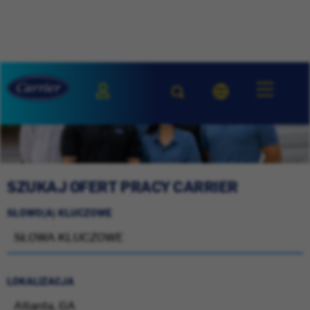
SZUKAJ OFERT PRACY CARRIER
SŁOWO(A) KLUCZOWE
LOKALIZACJA