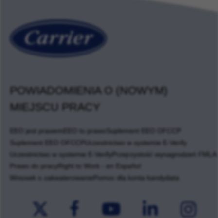
POWIADOMIENIA O (NOWYM)
MIEJSCU PRACY
EEO jest prawem
EEO to prawo
Suplement EEO OFCCP
Suplement EEO OFCCP
Uczestnictwo w systemie E-Verify
Uczestnictwo w systemie E-Verify
Przejrzystość wynagrodzeń FMLA
Prawo do pracy
Right to Work - en Español
Wniosek o zakwaterowanie
Pomoc dla konta kandydata