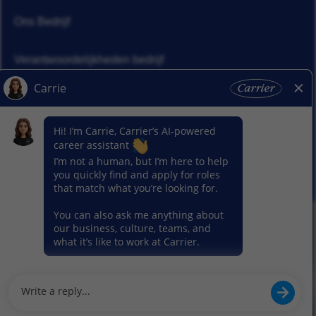
Ons Bedrijf
Verantwoordelijkheden bedrijf
Nieuws
Ons segment
© 2026 Carrier. Carrier. Alle rechten voorbehouden.
Privacybeleid
Sitemap
Gebruiksvoorwaarden
Cookie voorkeur