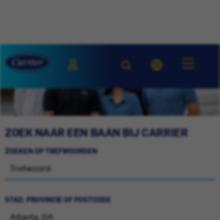
ZOEK NAAR EEN BAAN BIJ CARRIER
ZOEKEN OP TREFWOORDEN
STAD, PROVINCIE OF POSTCODE