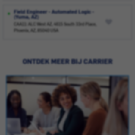
Field Engineer - Automated Logic -
(Yuma, AZ)
CAA11: ALC West AZ, 4615 South 33rd Place,
Phoenix, AZ, 85040 USA
ONTDEK MEER BIJ CARRIER