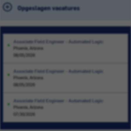
Opgeslagen vacatures
Associate Field Engineer - Automated Logic
Phoenix, Arizona
08/05/2026
Associate Field Engineer - Automated Logic
Phoenix, Arizona
08/05/2026
Associate Field Engineer - Automated Logic
Phoenix, Arizona
07/30/2026