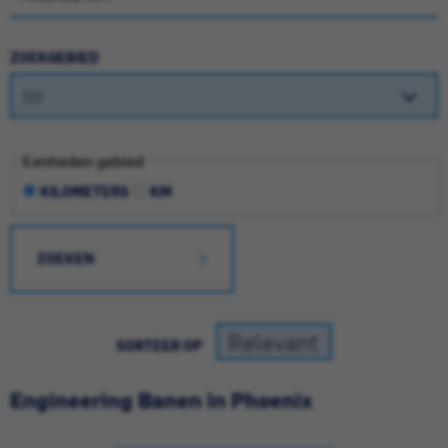
ZOEKGEBIED
Eenheden gebied
KILOMETERS
KM
ZOEKEN
SORTEER OP
Engineering Banen in Phoenix