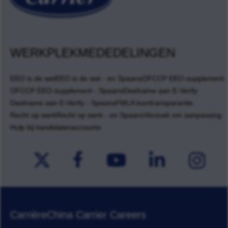
WERKPLEKMEDEDELINGEN
EEO is de wet
EEO is de wet - en Spaans
OFCCP EEO-supplement
OFCCP EEO-supplement - Spaans
Deelname aan E-Verify
Deelname aan E-Verify - Spaans
FMLA loontransparantie
Recht op werk
Recht op werk - en Spaans
Verzoek om aanpassing
Hulp bij kandidatenaccounts
Carrière
China Carrier Careers