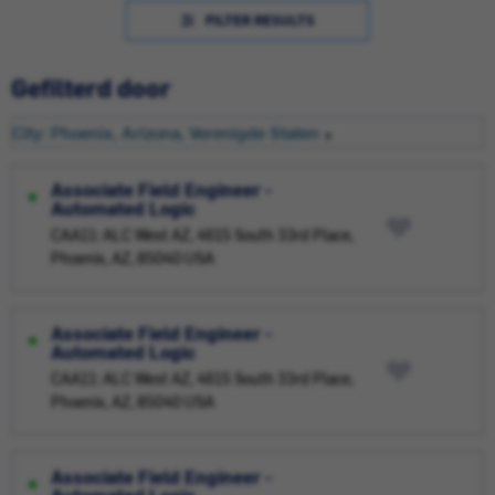
FILTER RESULTS
Gefilterd door
City: Phoenix, Arizona, Verenigde Staten
Associate Field Engineer -
Automated Logic
CAA11: ALC West AZ, 4615 South 33rd Place,
Phoenix, AZ, 85040 USA
Associate Field Engineer -
Automated Logic
CAA11: ALC West AZ, 4615 South 33rd Place,
Phoenix, AZ, 85040 USA
Associate Field Engineer -