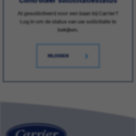
Al gesolliciteerd voor een baan bij Carrier?
Log in om de status van uw sollicitatie te
bekijken.
INLOGGEN