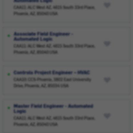
Automated Logic
CAA11: ALC West AZ, 4615 South 33rd Place,
Phoenix, AZ, 85040 USA
Associate Field Engineer -
Automated Logic
CAA11: ALC West AZ, 4615 South 33rd Place,
Phoenix, AZ, 85040 USA
Controls Project Engineer – HVAC
CAA10: CCS-Phoenix, 3802 East University
Drive, Phoenix, AZ, 85034 USA
Master Field Engineer - Automated
Logic
CAA11: ALC West AZ, 4615 South 33rd Place,
Phoenix, AZ, 85040 USA