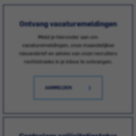
Ontvang vacaturemeldingen
Meld je hieronder aan om
vacaturemeldingen, onze maandelijkse
nieuwsbrief en advies van onze recruiters
rechtstreeks in je inbox te ontvangen.
AANMELDEN
Controleer sollicitatiestatus