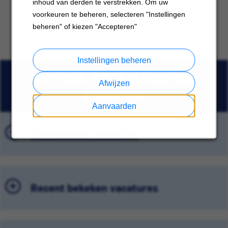
inhoud van derden te verstrekken. Om uw
voorkeuren te beheren, selecteren "Instellingen
beheren" of kiezen "Accepteren"
Instellingen beheren
ONTDEK VACATURES BIJ
Afwijzen
CARRIER
Aanvaarden
Aanbevolen vacatures
Recent bekeken vacatures