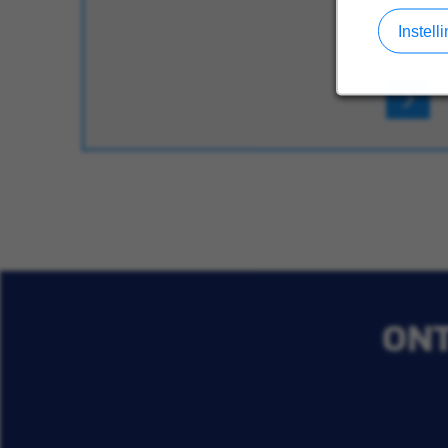
Instel
ONT