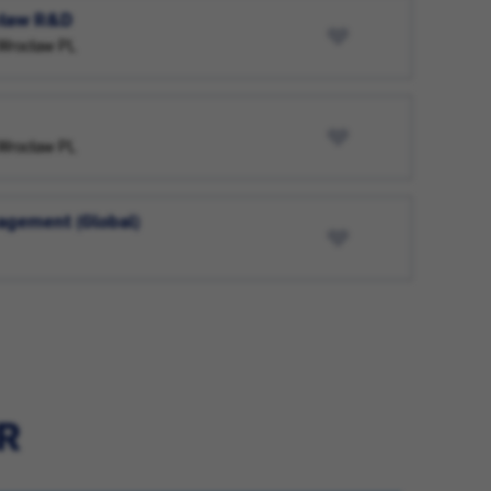
cław R&D
7 Wrocław PL
7 Wrocław PL
agement (Global)
R