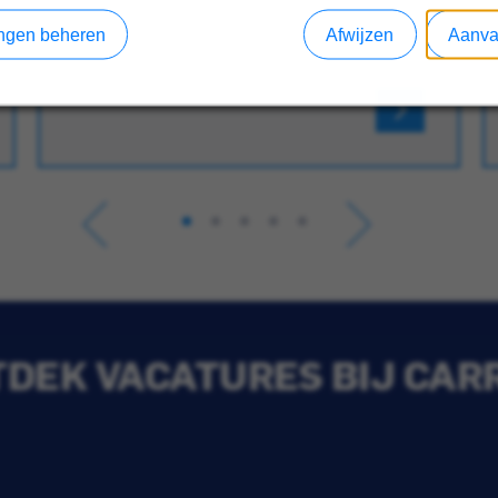
lingen beheren
Afwijzen
Aanva
DEK VACATURES BIJ CAR