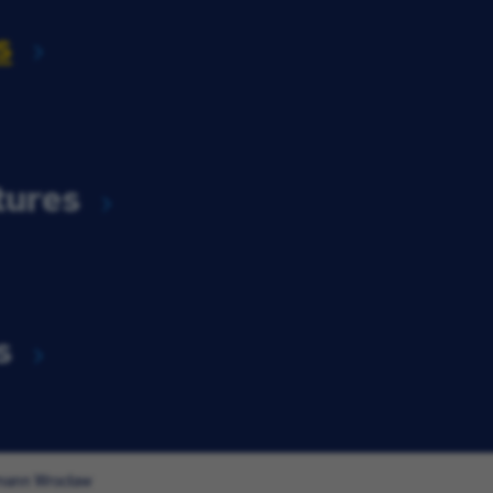
s
tures
s
ssmann Wrocław