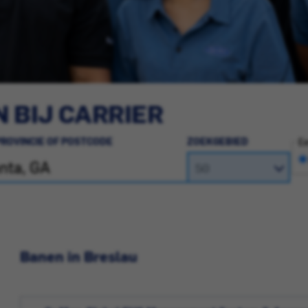
 BIJ CARRIER
PROVINCIE OF POSTCODE
ZOEKGEBIED
Ee
Banen in Breslau