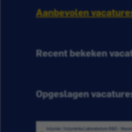
Aanbevolen vacature
Recent bekeken vaca
Opgeslagen vacature
Inżynier / Inżynierka Laboratorium R&D - Vie