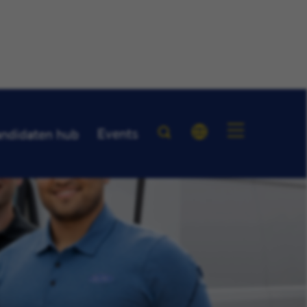
Events
ndidaten hub