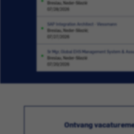
Breslau, Neder-Silezië
07/28/2026
SAP Integration Architect - Viessmann
Breslau, Neder-Silezië;
07/27/2026
Sr Mgr, Global EHS Management System & Ass
Breslau, Neder-Silezië
07/20/2026
Ontvang vacatureme