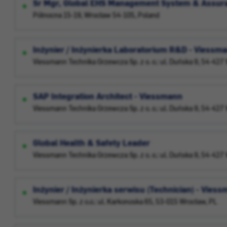
Sr Mgr, Global EHS Management System & Assur
Północna 15-19, Wrocław 54-105, Poland
Inżynier / Inżynierka Laboratorium R&D - Viess
Viessmann Technika Grzewcza Sp. z o. o.: ul. Duńska 9, 54-42
SAP Integration Architect - Viessmann
Viessmann Technika Grzewcza Sp. z o. o.: ul. Duńska 9, 54-42
Global Health & Safety Leader
Viessmann Technika Grzewcza Sp. z o. o.: ul. Duńska 9, 54-42
Inżynier / Inżynierka serwisu (Technician) - Vie
Viessmann Sp. z o.o.: ul. Karkonoska 65, 53-015 Wrocław, PL