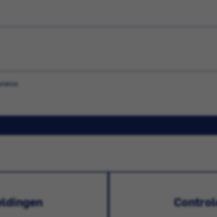
urance
ldingen
Controle