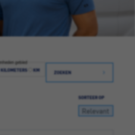
nheden gebied
KILOMETERS
KM
ZOEKEN
SORTEER OP