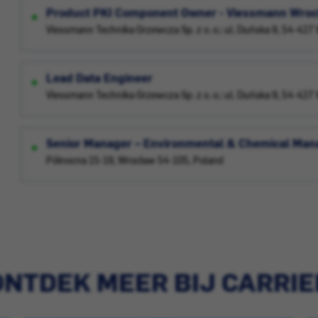
Product PKI Component Owner - Viessmann Wro
Viessmann Technika Grzewcza Sp. z o. o.: ul. Duńska 9, 54-42
Lead Data Engineer
Viessmann Technika Grzewcza Sp. z o. o.: ul. Duńska 9, 54-42
Senior Manager – Environmental & Chemical Man
Północna 15-19, Wrocław 54-105, Poland
ONTDEK MEER BIJ CARRIE