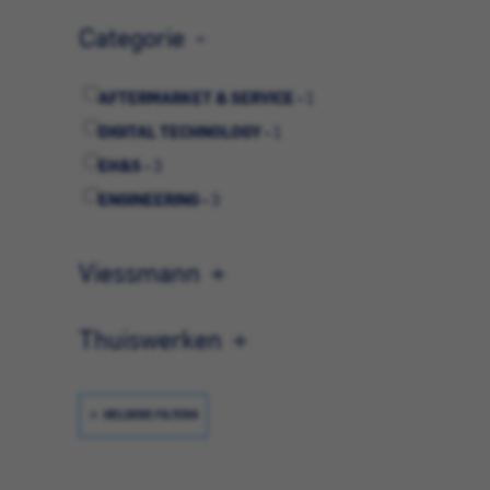
Categorie
AFTERMARKET & SERVICE -
1
DIGITAL TECHNOLOGY -
1
EH&S -
3
ENGINEERING -
3
Viessmann
Thuiswerken
HELDERE FILTERS