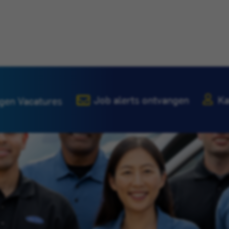
Job alerts ontvangen
Ka
gen Vacatures