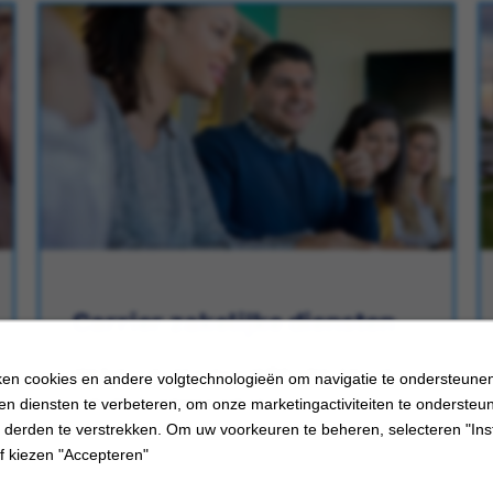
Carrier zakelijke diensten
Verken carriere mogelijkheden binnen
en cookies en andere volgtechnologieën om navigatie te ondersteune
Carrier business services.
en diensten te verbeteren, om onze marketingactiviteiten te ondersteu
 derden te verstrekken. Om uw voorkeuren te beheren, selecteren "Inst
f kiezen "Accepteren"