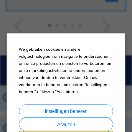
We gebruiken cookies en andere
volgtechnologieën om navigatie te ondersteunen,
ONTDEK VACATURES BIJ
om onze producten en diensten te verbeteren, om
onze marketingactiviteiten te ondersteunen en
CARRIER
inhoud van derden te verstrekken. Om uw
voorkeuren te beheren, selecteren "Instellingen
beheren" of kiezen "Accepteren"
Aanbevolen vacatures
Instellingen beheren
Afwijzen
Recent bekeken vacatures