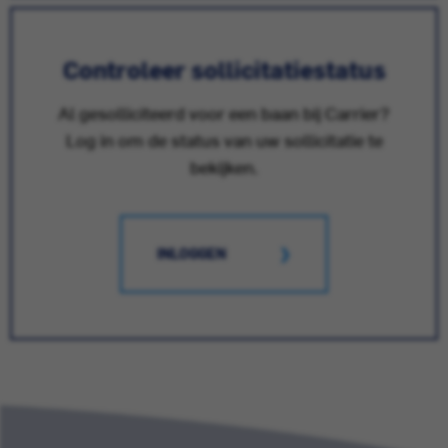
Controleer sollicitatiestatus
Al gesolliciteerd voor een baan bij Carrier?
Log in om de status van uw sollicitatie te
bekijken.
INLOGGEN