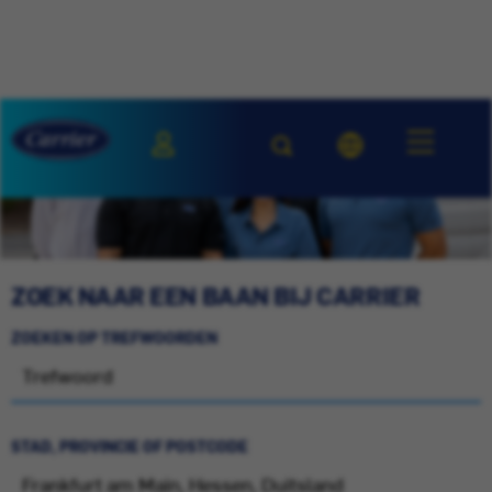
ZOEK NAAR EEN BAAN BIJ CARRIER
ZOEKEN OP TREFWOORDEN
STAD, PROVINCIE OF POSTCODE