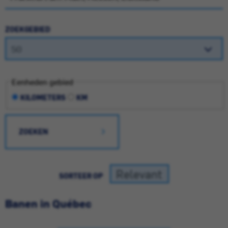
ZOEKGEBIED
Eenheden gebied
KILOMETERS
KM
ZOEKEN
SORTEER OP
Banen in Québec