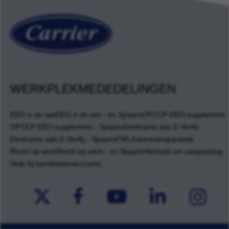
WERKPLEKMEDEDELINGEN
EEO is de wet
EEO is de wet - en Spaans
OFCCP EEO-supplement
OFCCP EEO-supplement - Spaans
Deelname aan E-Verify
Deelname aan E-Verify - Spaans
FMLA loontransparantie
Recht op werk
Recht op werk - en Spaans
Verzoek om aanpassing
Hulp bij kandidatenaccounts