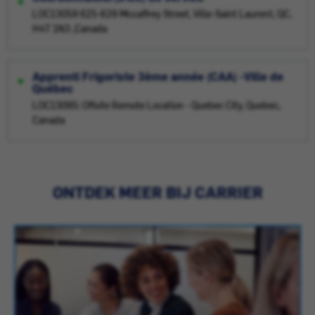
LOC13059 625-629 Mccaffrey Street, Ville-Saint Laurent, QC,
H4T 1N3 ,Canada
Apprenti Frigoriste 3ème année (CAA) -Ville de
Québec
LOC13095: Offsite Remote Location - Quebec City, Quebec,
Canada
ONTDEK MEER BIJ CARRIER