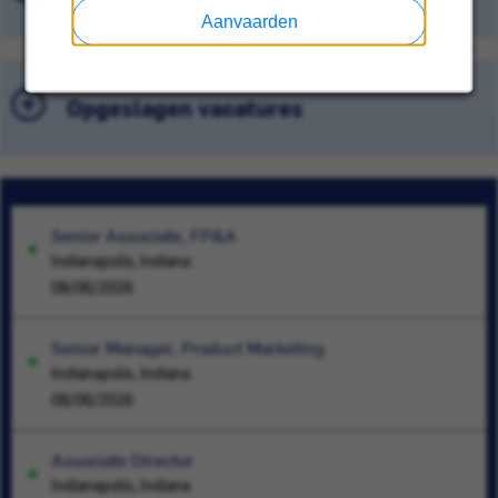
Aanvaarden
Opgeslagen vacatures
Senior Associate, FP&A
Indianapolis, Indiana
08/06/2026
Senior Manager, Product Marketing
Indianapolis, Indiana
08/06/2026
Associate Director
Indianapolis, Indiana