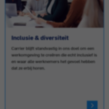
Inclusie & diversiteit
Carrier blijft standvastig in ons doel om een
werkomgeving te creëren die echt inclusief is
en waar alle werknemers het gevoel hebben
dat ze erbij horen.