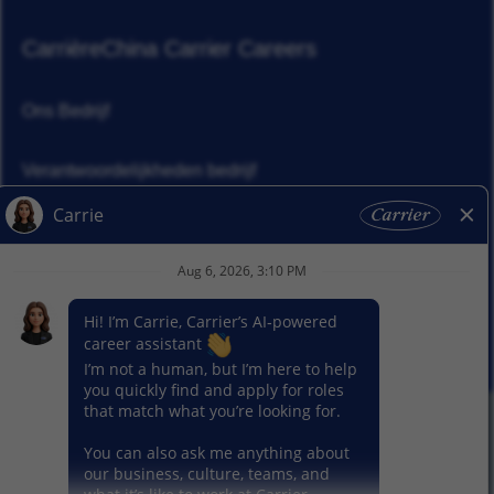
Carrière
China Carrier Careers
Ons Bedrijf
Verantwoordelijkheden bedrijf
Nieuws
Ons segment
© 2026 Carrier. Carrier. Alle rechten voorbehouden.
Privacybeleid
Sitemap