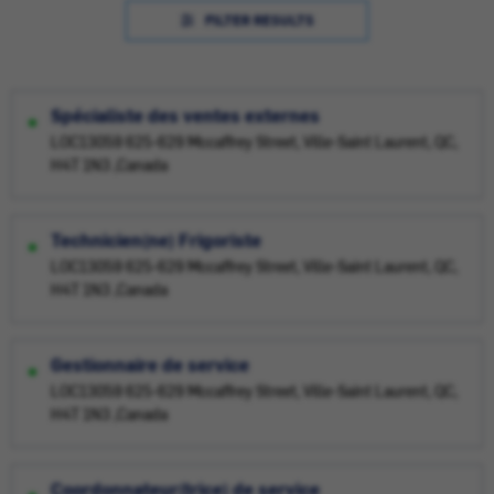
FILTER RESULTS
Spécialiste des ventes externes
LOC13059 625-629 Mccaffrey Street, Ville-Saint Laurent, QC,
H4T 1N3 ,Canada
Technicien(ne) Frigoriste
LOC13059 625-629 Mccaffrey Street, Ville-Saint Laurent, QC,
H4T 1N3 ,Canada
Gestionnaire de service
LOC13059 625-629 Mccaffrey Street, Ville-Saint Laurent, QC,
H4T 1N3 ,Canada
Coordonnateur(trice) de service