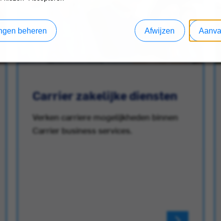
lingen beheren
Afwijzen
Aanva
Carrier zakelijke diensten
Verken carriere mogelijkheden binnen
Carrier business services.