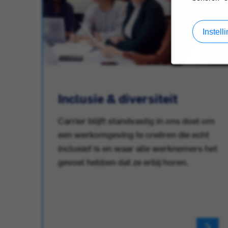
Instel
Inclusie & diversiteit
Carrier blijft standvastig in ons doel om
een werkomgeving te creëren die echt
r.
inclusief is en waar alle werknemers het
gevoel hebben dat ze erbij horen.