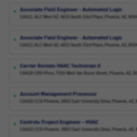
Associate Field Engineer - Automated Logic
CAA11: ALC West AZ, 4615 South 33rd Place, Phoenix, AZ, 85
Associate Field Engineer - Automated Logic
CAA11: ALC West AZ, 4615 South 33rd Place, Phoenix, AZ, 85
Carrier Rentals HVAC Technician II
CAA19: CRS-Phnx, 7016 West Van Buren Street, Phoenix, AZ, 
Account Management Processor
CAA10: CCS-Phoenix, 3802 East University Drive, Phoenix, AZ
Controls Project Engineer – HVAC
CAA10: CCS-Phoenix, 3802 East University Drive, Phoenix, AZ