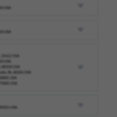
040 USA
040 USA
L, 33412 USA
040 USA
O, 80216 USA
polis, IN, 46204 USA
, 60001 USA
, 75001 USA
, 85034 USA