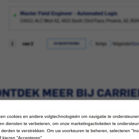
Master Field Engineer - Automated Logic
CAA11: ALC West AZ, 4615 South 33rd Place, Phoenix, AZ, 85
van 2
Vorige
Volgende
Alle
GA NAAR PAGINA
ONTDEK MEER BIJ CARRIE
en cookies en andere volgtechnologieën om navigatie te ondersteune
en diensten te verbeteren, om onze marketingactiviteiten te ondersteu
 derden te verstrekken. Om uw voorkeuren te beheren, selecteren "Inst
f kiezen "Accepteren"