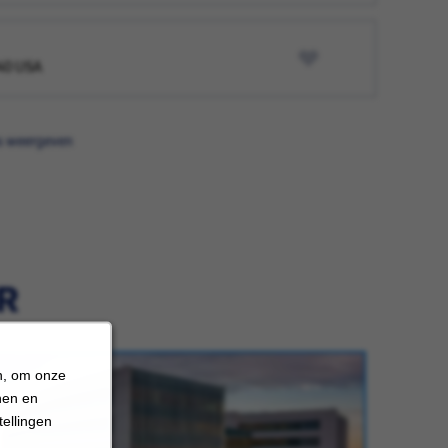
040 USA
s weergeven
R
n, om onze
nen en
ellingen