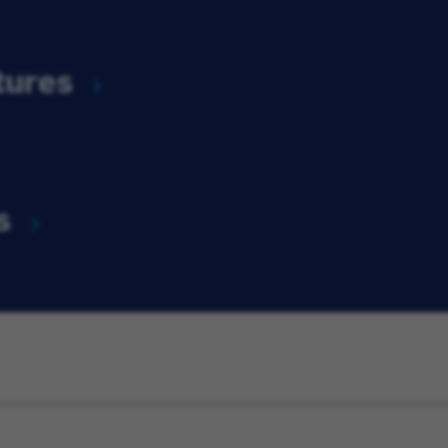
tures
s