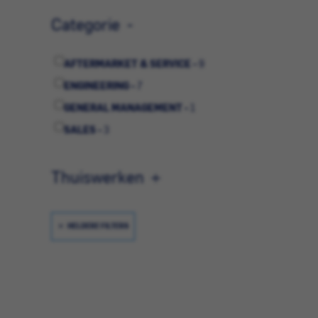
Categorie
AFTERMARKET & SERVICE -
9
ENGINEERING -
7
GENERAL MANAGEMENT -
1
SALES -
3
Thuiswerken
HELDERE FILTERS