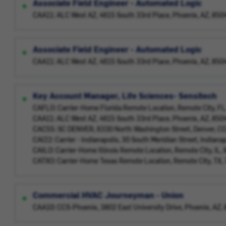
Associate Field Engineer - Automated Logic
CAA11: ALC West AZ, 4615 South 33rd Place, Phoenix, AZ, 85
Associate Field Engineer - Automated Logic
CAA11: ALC West AZ, 4615 South 33rd Place, Phoenix, AZ, 85
Key Account Manager, Life Sciences- Sensitech
CAFLO: Carrier-Home Florida Remote Location, Remote City, F
CAA11: ALC West AZ, 4615 South 33rd Place, Phoenix, AZ, 85
CAC55: SC DENVER, 6330 North Washington Street, Denver, C
CAI22: Carrier - Indianapolis, 30 South Meridian Street, Indiana
CAILO: Carrier-Home Illinois Remote Location, Remote City, IL
CATXO: Carrier-Home Texas Remote Location, Remote City, TX
Commercial HVAC Journeyman - Union
CAA10: CCS-Phoenix, 3802 East University Drive, Phoenix, AZ