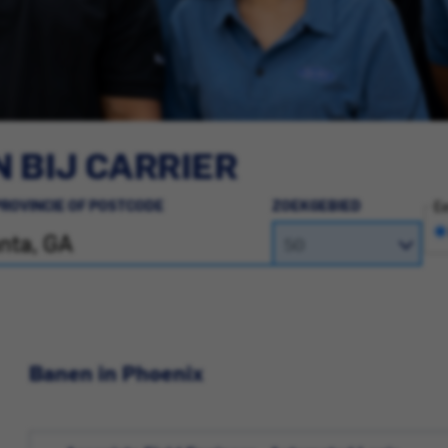
 BIJ CARRIER
PROVINCIE OF POSTCODE
ZOEKGEBIED
Ee
Banen in Phoenix