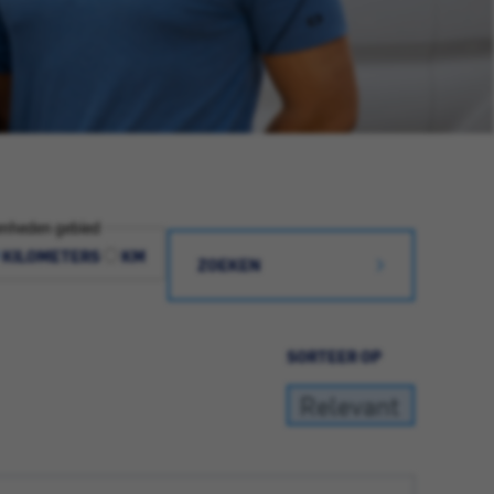
nheden gebied
KILOMETERS
KM
ZOEKEN
SORTEER OP