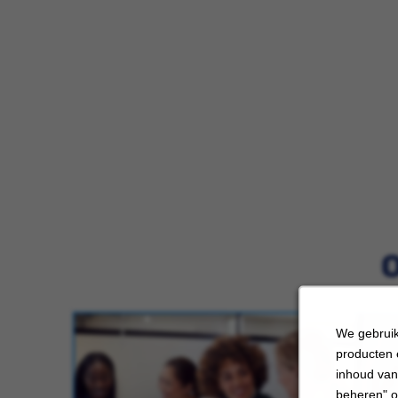
We gebruik
producten 
inhoud van
beheren" o