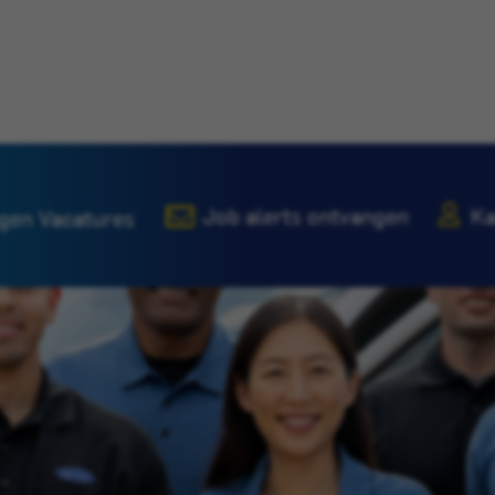
Job alerts ontvangen
Ka
gen Vacatures