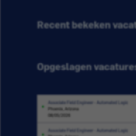
Recent bekeken vaca
Opgeslagen vacature
Associate Field Engineer - Automated Logic
Phoenix, Arizona
08/05/2026
Associate Field Engineer - Automated Logic