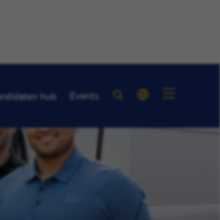
Events
ndidaten hub