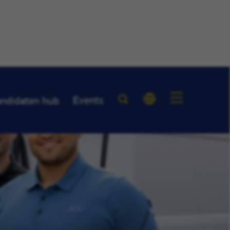
Events
ndidaten hub