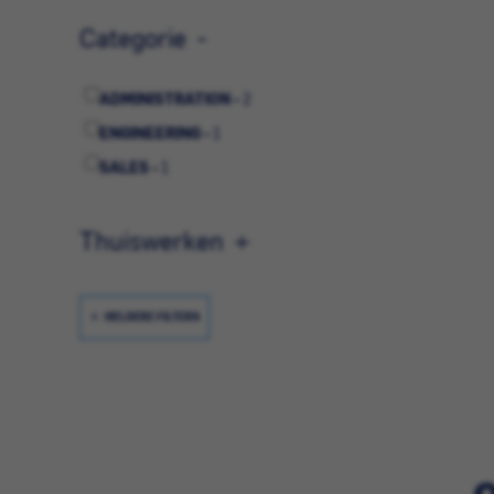
Categorie
ADMINISTRATION -
2
ENGINEERING -
1
SALES -
1
Thuiswerken
HELDERE FILTERS