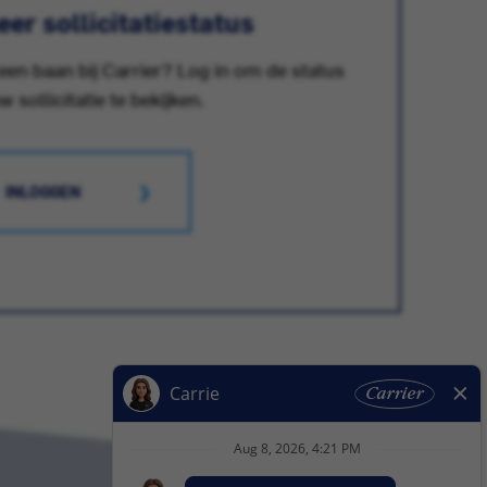
er sollicitatiestatus
 een baan bij Carrier? Log in om de status
w sollicitatie te bekijken.
INLOGGEN