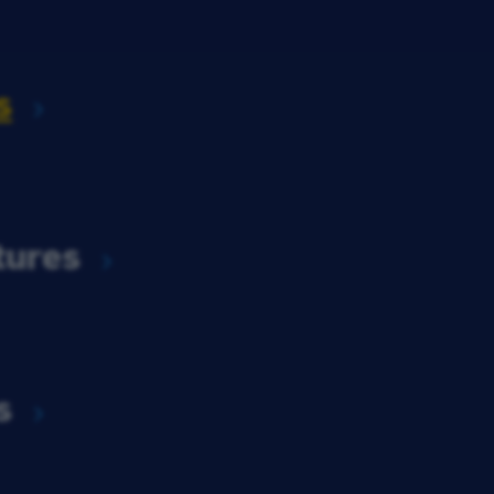
s
tures
s