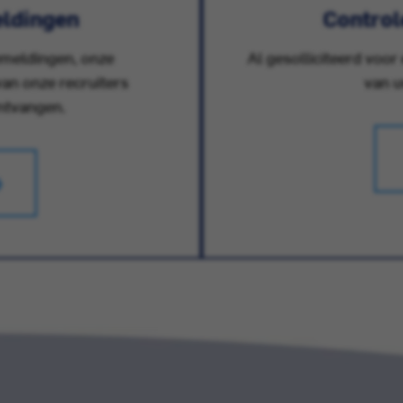
ldingen
Controle
emeldingen, onze
Al gesolliciteerd voor
an onze recruiters
van u
ontvangen.