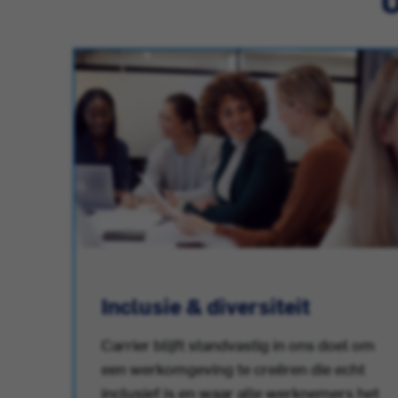
Inclusie & diversiteit
Carrier blijft standvastig in ons doel om
een werkomgeving te creëren die echt
r.
inclusief is en waar alle werknemers het