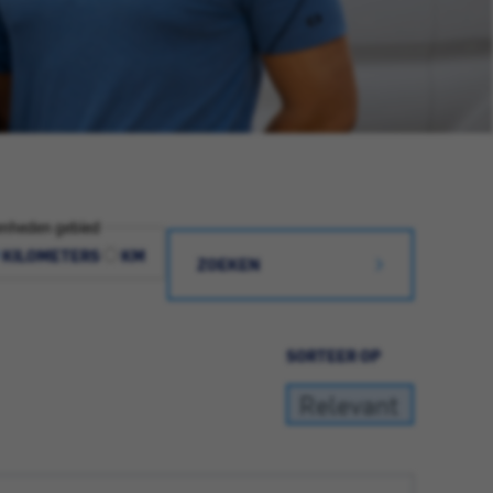
nheden gebied
KILOMETERS
KM
ZOEKEN
SORTEER OP