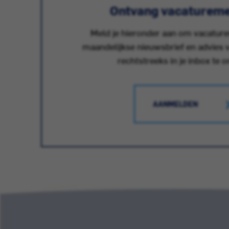
Ontvang vacatureme
Meld je hieronder aan om vacatur
maandelijkse nieuwsbrief en advies v
rechtstreeks in je inbox te 
AANMELDEN