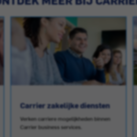
Carrier zakelijke diensten
Verken carriere mogelijkheden binnen
Carrier business services.