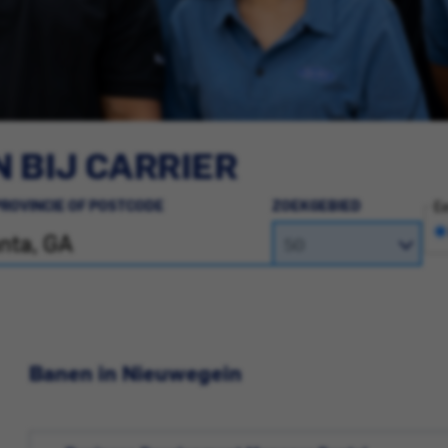
 BIJ CARRIER
PROVINCIE OF POSTCODE
ZOEKGEBIED
Ee
Banen in Nieuwegein