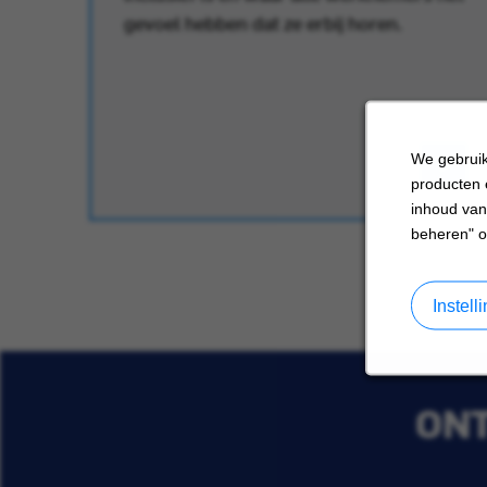
gevoel hebben dat ze erbij horen.
We gebruik
producten 
inhoud van
beheren" o
Instel
ONT