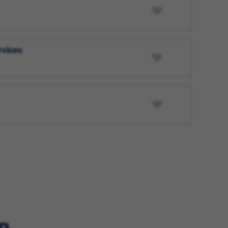
rvices
R