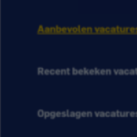
Aanbevolen vacature
Recent bekeken vaca
Opgeslagen vacature