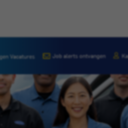
Job alerts ontvangen
Ka
gen Vacatures