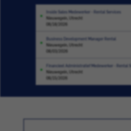
Inside Sales Medewerker - Rental Services
Nieuwegein, Utrecht
06/18/2026
Business Development Manager Rental
Nieuwegein, Utrecht
08/03/2026
Financieel Administratief Medewerker - Rental 
Nieuwegein, Utrecht
06/15/2026