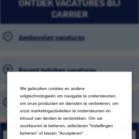
ONTDEK VACATURES BIJ
CARRIER
Aanbevolen vacatures
Recent bekeken vacatures
We gebruiken cookies en andere
volgtechnologieën om navigatie te ondersteunen,
Opgeslagen vacatures
om onze producten en diensten te verbeteren, om
onze marketingactiviteiten te ondersteunen en
inhoud van derden te verstrekken. Om uw
voorkeuren te beheren, selecteren "Instellingen
beheren" of kiezen "Accepteren"
Technical Engineer