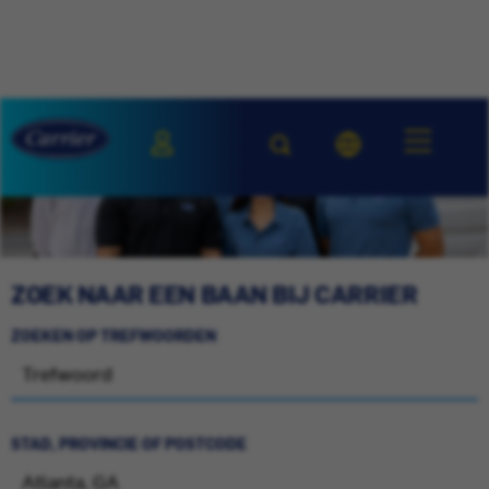
ZOEK NAAR EEN BAAN BIJ CARRIER
ZOEKEN OP TREFWOORDEN
STAD, PROVINCIE OF POSTCODE