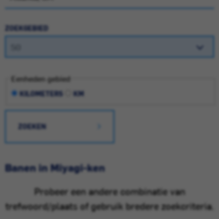
ZOEKGEBIED
Eenheden gebied
KILOMETERS
KM
ZOEKEN
Banen in Miyagi-ken
Probeer een andere combinatie van
trefwoord/plaats of gebruik bredere zoekcriteria.