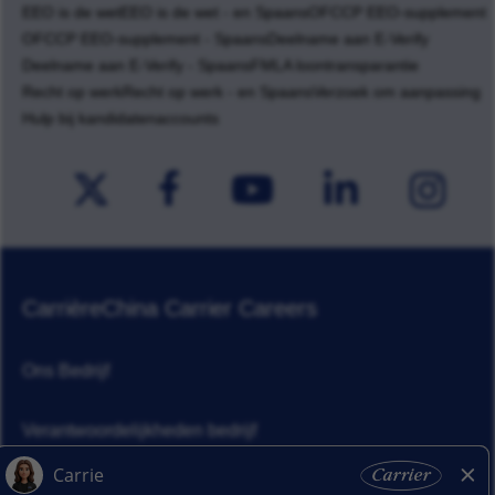
EEO is de wet
EEO is de wet - en Spaans
OFCCP EEO-supplement
OFCCP EEO-supplement - Spaans
Deelname aan E-Verify
Deelname aan E-Verify - Spaans
FMLA loontransparantie
Recht op werk
Recht op werk - en Spaans
Verzoek om aanpassing
Hulp bij kandidatenaccounts
Carrière
China Carrier Careers
Ons Bedrijf
Verantwoordelijkheden bedrijf
Nieuws