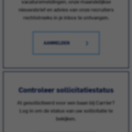
vacaturemeldingen, onze maandelijkse
nieuwsbrief en advies van onze recruiters
rechtstreeks in je inbox te ontvangen.
AANMELDEN
Controleer sollicitatiestatus
Al gesolliciteerd voor een baan bij Carrier?
Log in om de status van uw sollicitatie te
bekijken.