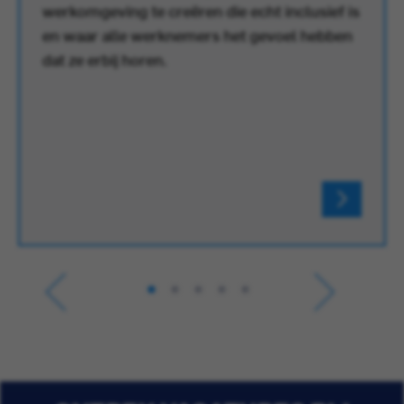
werkomgeving te creëren die echt inclusief is
en waar alle werknemers het gevoel hebben
dat ze erbij horen.