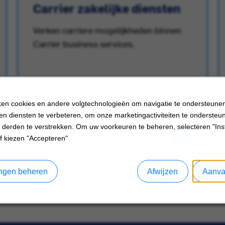
Carrier zakelijke diensten
Verken carriere mogelijkheden binnen
Carrier business services.
en cookies en andere volgtechnologieën om navigatie te ondersteune
en diensten te verbeteren, om onze marketingactiviteiten te ondersteu
 derden te verstrekken. Om uw voorkeuren te beheren, selecteren "Inst
f kiezen "Accepteren"
lingen beheren
Afwijzen
Aanva