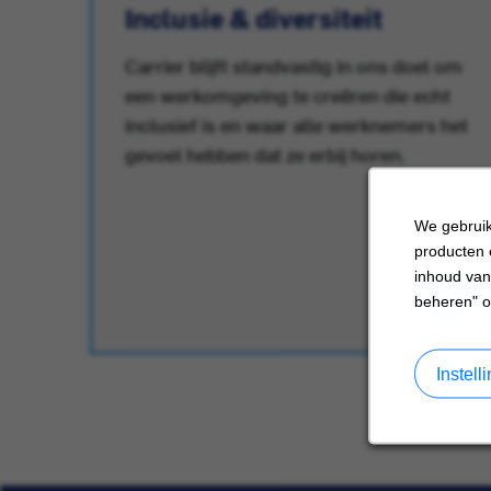
Inclusie & diversiteit
Carrier blijft standvastig in ons doel om
een werkomgeving te creëren die echt
r.
inclusief is en waar alle werknemers het
gevoel hebben dat ze erbij horen.
We gebruik
producten 
inhoud van
beheren" o
Instel