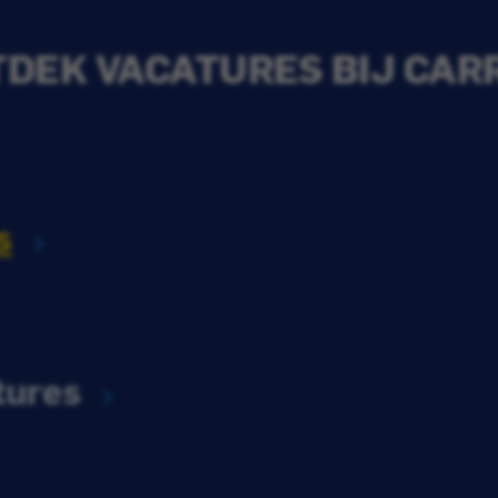
DEK VACATURES BIJ CAR
s
tures