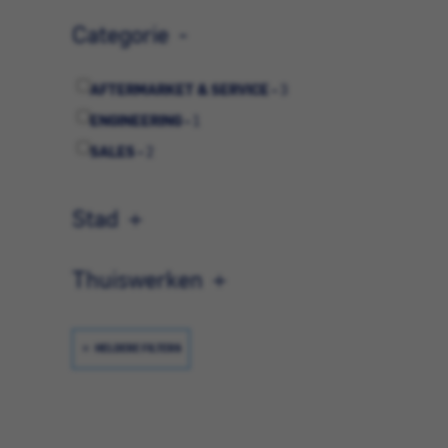
Categorie
AFTERMARKET & SERVICE -
3
ENGINEERING -
1
SALES -
2
Stad
Thuiswerken
HELDERE FILTERS