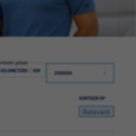
nheden gebied
KILOMETERS
KM
ZOEKEN
SORTEER OP