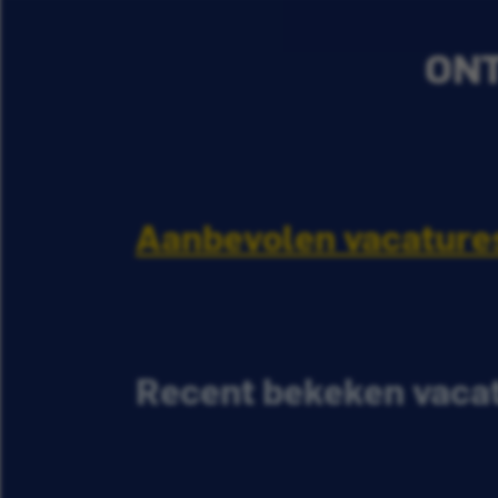
ONT
Aanbevolen vacature
Recent bekeken vaca