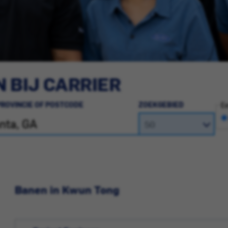
 BIJ CARRIER
PROVINCIE OF POSTCODE
ZOEKGEBIED
Ee
Banen in Kwun Tong