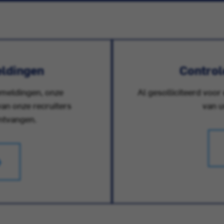
ldingen
Controle
emeldingen, onze
Al gesolliciteerd voor
an onze recruiters
van u
ontvangen.