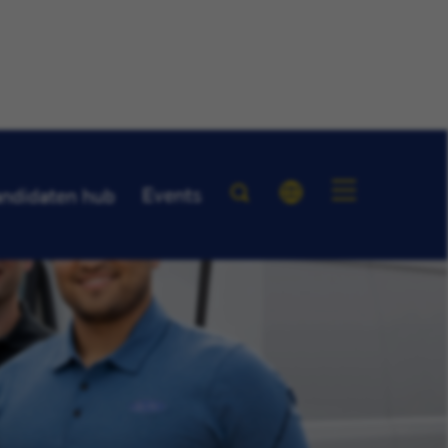
Events
ndidaten hub