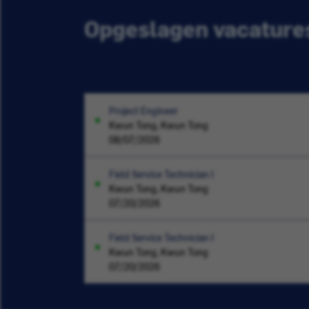
Opgeslagen vacature
Project Engineer
Kwun Tong, Kwun Tong
08/07/2026
Field Service Technician I
Kwun Tong, Kwun Tong
07/20/2026
Field Service Technician I
Kwun Tong, Kwun Tong
07/20/2026