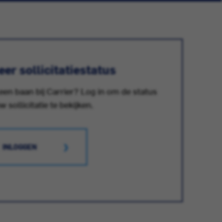
er sollicitatiestatus
 een baan bij Carrier? Log in om de status
w sollicitatie te bekijken.
INLOGGEN