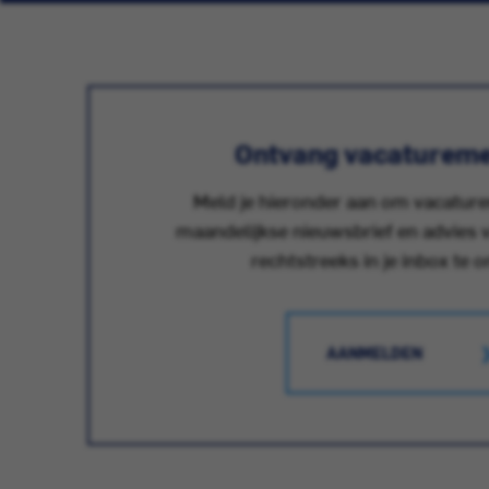
Ontvang vacatureme
Meld je hieronder aan om vacatur
maandelijkse nieuwsbrief en advies v
rechtstreeks in je inbox te 
AANMELDEN