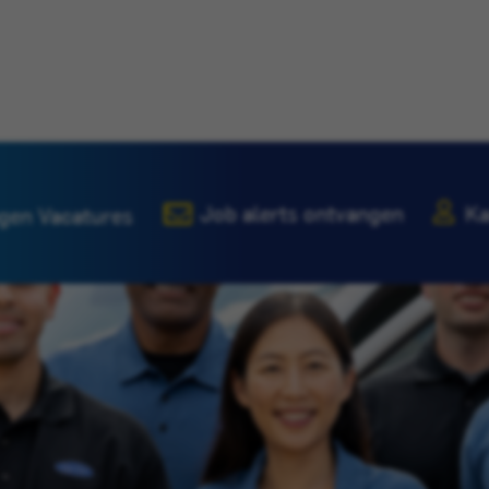
Job alerts ontvangen
Ka
gen Vacatures