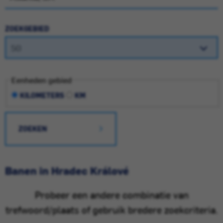
ZOEKGEBIED
Eenheden gebied
KILOMETERS
KM
ZOEKEN
Banen in Hradec Králové
Probeer een andere combinatie van
trefwoord/plaats of gebruik bredere zoekcriteria.