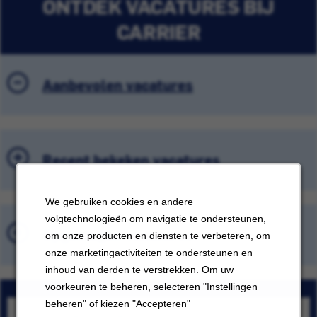
ONTDEK VACATURES BIJ
CARRIER
Aanbevolen vacatures
Recent bekeken vacatures
We gebruiken cookies en andere
volgtechnologieën om navigatie te ondersteunen,
Opgeslagen vacatures
om onze producten en diensten te verbeteren, om
onze marketingactiviteiten te ondersteunen en
inhoud van derden te verstrekken. Om uw
voorkeuren te beheren, selecteren "Instellingen
beheren" of kiezen "Accepteren"
Technical Engineer