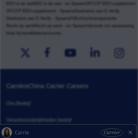
EEO is de wet
EEO is de wet - en Spaans
OFCCP EEO-supplement
OFCCP EEO-supplement - Spaans
Deelname aan E-Verify
Deelname aan E-Verify - Spaans
FMLA loontransparantie
Recht op werk
Recht op werk - en Spaans
Verzoek om aanpassing
Hulp bij kandidatenaccounts
Carrière
China Carrier Careers
Ons Bedrijf
Verantwoordelijkheden bedrijf
Nieuws