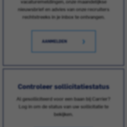
vacaturemeldingen, onze maandelijkse
nieuwsbrief en advies van onze recruiters
rechtstreeks in je inbox te ontvangen.
AANMELDEN
Controleer sollicitatiestatus
Al gesolliciteerd voor een baan bij Carrier?
Log in om de status van uw sollicitatie te
bekijken.