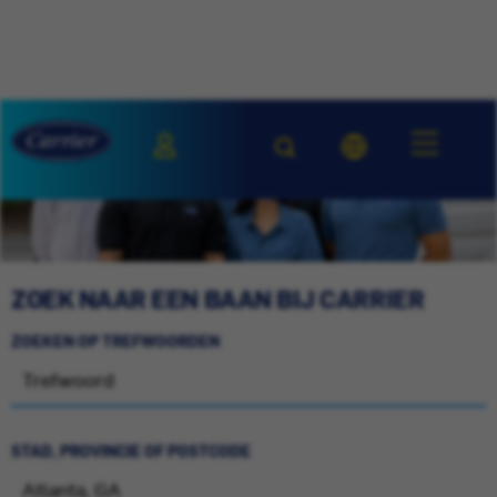
ZOEK NAAR EEN BAAN BIJ CARRIER
ZOEKEN OP TREFWOORDEN
STAD, PROVINCIE OF POSTCODE