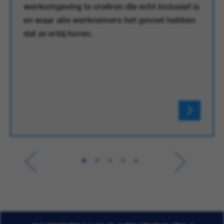
werkomgeving te creëren die echt inclusief is
en waar alle werknemers het gevoel hebben
dat ze erbij horen.