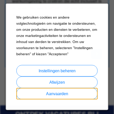
werkomgeving te creëren die echt inclusief is
en waar alle werknemers het gevoel hebben
dat ze erbij horen.
We gebruiken cookies en andere
volgtechnologieën om navigatie te ondersteunen,
om onze producten en diensten te verbeteren, om
onze marketingactiviteiten te ondersteunen en
inhoud van derden te verstrekken. Om uw
voorkeuren te beheren, selecteren "Instellingen
beheren" of kiezen "Accepteren"
Instellingen beheren
Afwijzen
Aanvaarden
ONTDEK VACATURES BIJ