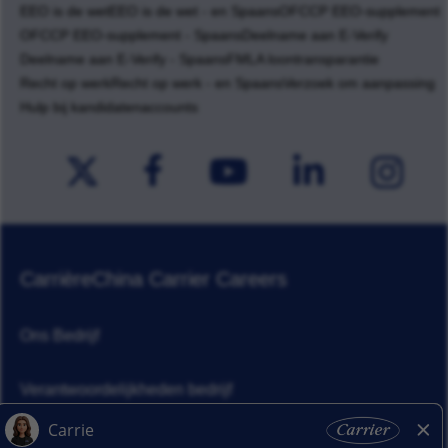
EEO is de wet
EEO is de wet - en Spaans
OFCCP EEO-supplement
OFCCP EEO-supplement - Spaans
Deelname aan E-Verify
Deelname aan E-Verify - Spaans
FMLA loontransparantie
Recht op werk
Recht op werk - en Spaans
Verzoek om aanpassing
Hulp bij kandidatenaccounts
Carrière
China Carrier Careers
Ons Bedrijf
Verantwoordelijkheden bedrijf
Nieuws