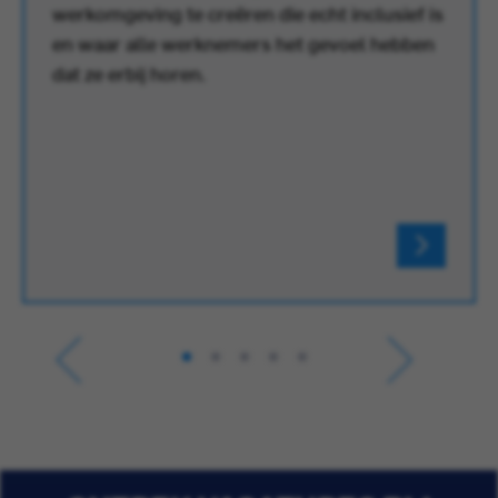
werkomgeving te creëren die echt inclusief is
en waar alle werknemers het gevoel hebben
dat ze erbij horen.