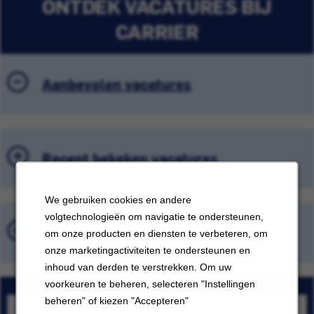
ONTDEK VACATURES BIJ
CARRIER
Aanbevolen vacatures
Recent bekeken vacatures
We gebruiken cookies en andere
volgtechnologieën om navigatie te ondersteunen,
Opgeslagen vacatures
om onze producten en diensten te verbeteren, om
onze marketingactiviteiten te ondersteunen en
inhoud van derden te verstrekken. Om uw
voorkeuren te beheren, selecteren "Instellingen
beheren" of kiezen "Accepteren"
Técnico Mantenimiento