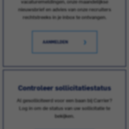
vacaturemeldingen, onze maandelijkse
nieuwsbrief en advies van onze recruiters
rechtstreeks in je inbox te ontvangen.
AANMELDEN
Controleer sollicitatiestatus
Al gesolliciteerd voor een baan bij Carrier?
Log in om de status van uw sollicitatie te
bekijken.