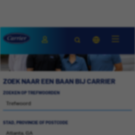
ZOEK NAAR EEN BAAN BIJ CARRIER
ZOEKEN OP TREFWOORDEN
STAD, PROVINCIE OF POSTCODE