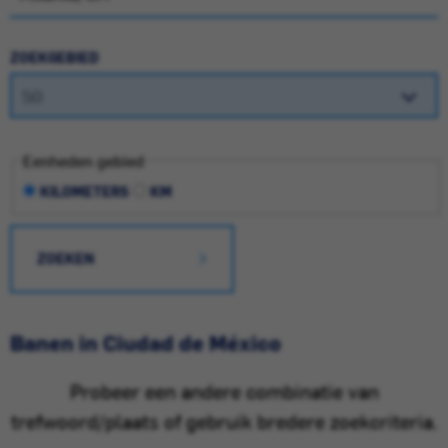
ZOEKGEBIED
Eenheden gebied
KILOMETERS
KM
ZOEKEN
Banen in Ciudad de México
Probeer een andere combinatie van
trefwoord/plaats of gebruik bredere zoekcriteria.