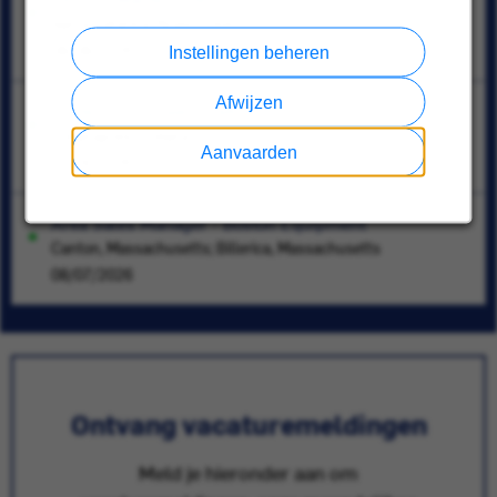
Santa Catarina, Nuevo León
08/08/2026
Instellingen beheren
Afwijzen
Systems Engineer- HVAC
Indianapolis, Indiana
Aanvaarden
07/16/2026
Area Sales Manager - Boston Equipment
Canton, Massachusetts; Billerica, Massachusetts
08/07/2026
Ontvang vacaturemeldingen
Meld je hieronder aan om