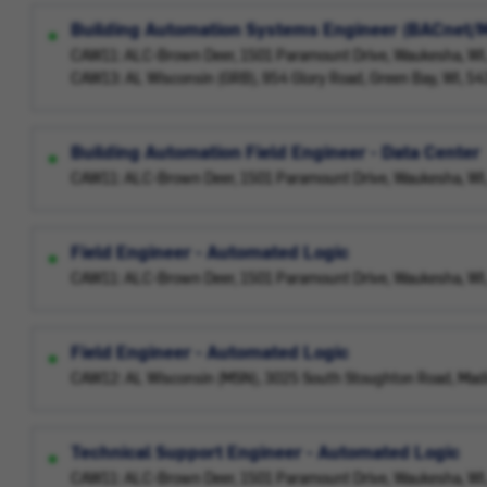
Building Automation Systems Engineer (BACnet/
CAW11: ALC-Brown Deer, 1501 Paramount Drive, Waukesha, WI
CAW13: AL Wisconsin (GRB), 954 Glory Road, Green Bay, WI, 5
Building Automation Field Engineer - Data Center
CAW11: ALC-Brown Deer, 1501 Paramount Drive, Waukesha, WI
Field Engineer - Automated Logic
CAW11: ALC-Brown Deer, 1501 Paramount Drive, Waukesha, WI
Field Engineer - Automated Logic
CAW12: AL Wisconsin (MSN), 3025 South Stoughton Road, Mad
Technical Support Engineer - Automated Logic
CAW11: ALC-Brown Deer, 1501 Paramount Drive, Waukesha, WI