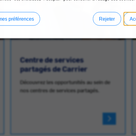
mes préférences
Rejeter
Ac
Centre de services
partagés de Carrier
Découvrez les opportunités au sein de
nos centres de services partagés.