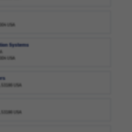
4304 USA
ation Systems
SA
4304 USA
ers
, 53186 USA
, 53186 USA