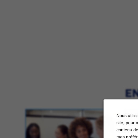
EN
Nous utilis
site, pour 
contenu de
mes préfér