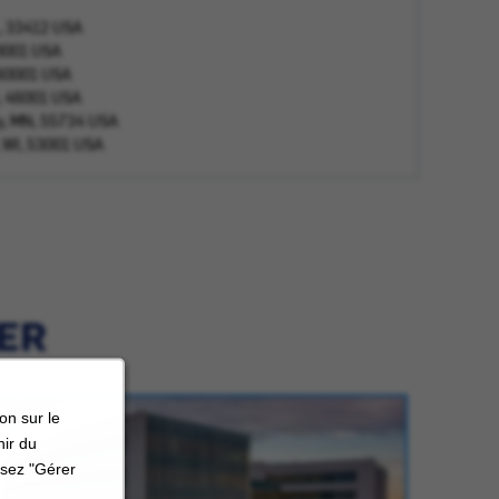
L, 33412 USA
50001 USA
, 60001 USA
N, 46001 USA
y, MN, 55734 USA
, WI, 53001 USA
IER
on sur le
nir du
ssez "Gérer