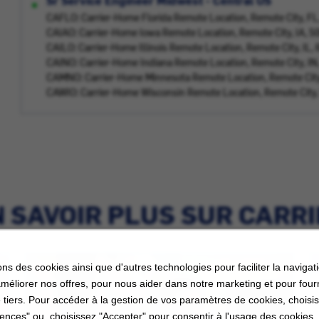
Sr Service Engineer Midwest - Central US
CAFLO: Carrier-Home Florida Remote Location, Remote City, F
CAIAO: Carrier-Home Iowa Remote Location, Remote City, IA, 
CAILO: Carrier-Home Illinois Remote Location, Remote City, IL
CAINO: Carrier-Home Indiana Remote Location, Remote City, I
CAMNO: Carrier-Home Minnesota Remote Location, Remote Cit
CAWIO: Carrier-Home Wisconsin Remote Location, Remote City
 SAVOIR PLUS SUR CARR
ons des cookies ainsi que d'autres technologies pour faciliter la navigati
améliorer nos offres, pour nous aider dans notre marketing et pour four
 tiers. Pour accéder à la gestion de vos paramètres de cookies, choisi
ences" ou, choisissez "Accepter" pour consentir à l'usage des cookies.