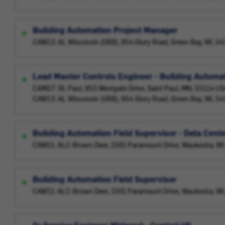
Building Automation Project Manager
CAW13: AL Wisconsin (GRB), 954 Glory Road, Green Bay, WI, 5
Lead Master Controls Engineer - Building Autom
CAM27: St. Paul, 953 Westgate Drive, Saint Paul, MN, 55114 U
CAW13: AL Wisconsin (GRB), 954 Glory Road, Green Bay, WI, 5
Building Automation Field Supervisor - Data Cent
CAW11: ALC-Brown Deer, 1501 Paramount Drive, Waukesha, WI
Building Automation Field Supervisor
CAW11: ALC-Brown Deer, 1501 Paramount Drive, Waukesha, WI