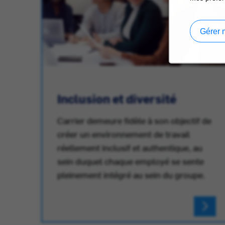
Gérer 
Inclusion et diversité
Carrier demeure fidèle à son objectif de
créer un environnement de travail
réellement inclusif et authentique, au
au
sein duquel chaque employé se sente
pleinement intégré au sein du groupe.