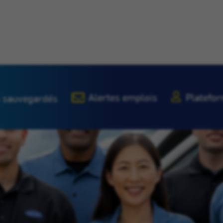
Alertes emplois
Platefor
 sauvegardés