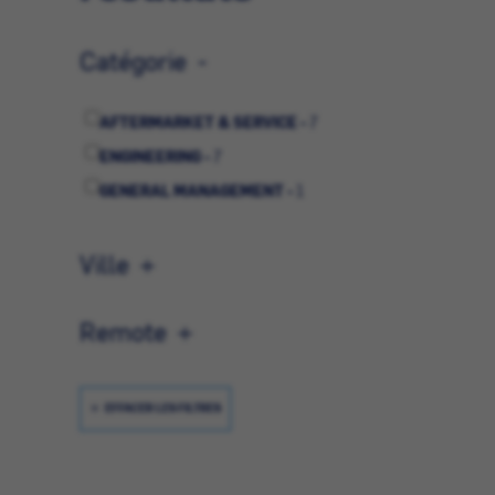
Catégorie
AFTERMARKET & SERVICE -
7
ENGINEERING -
7
GENERAL MANAGEMENT -
1
Ville
Remote
EFFACER LES FILTRES