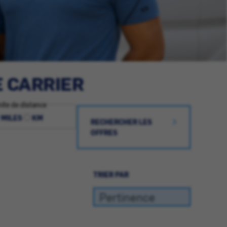
E CARRIER
ite de distance
MILES
KM
RECHERCHER LES
OFFRES
TRIER PAR