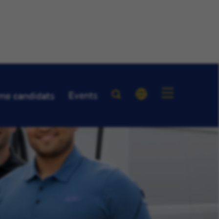
Events
me candidats