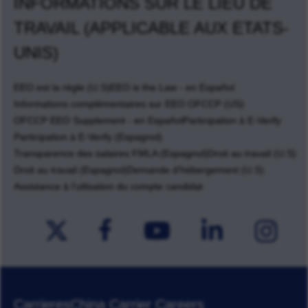
INFORMATIONS SUR LE LIEU DE
TRAVAIL (APPLICABLE AUX ETATS-
UNIS)
EEO est la règle (U.S)
EEO is the Law - en Español
Informations complémentaires sur EEO OFCCP (US)
OFCCP EEO Supplement - en Español
Participation à E-Verify
Participation à E-Verify (Espagnol)
Transparence des salaires FMLA (Espagnol)
Droit au travail (U.S)
Droit au travail (Espagnol)
Demande d'hébergement (U.S)
Assistance à l'utlisation du compte candidat
Carrieres
China Carrier Careers