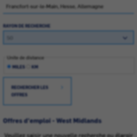
RAYON DE RECHERCHE
Unite de distance
MILES
KM
RECHERCHER LES
OFFRES
Offres d'emploi - West Midlands
Veuillez saisir une nouvelle recherche ou élargir