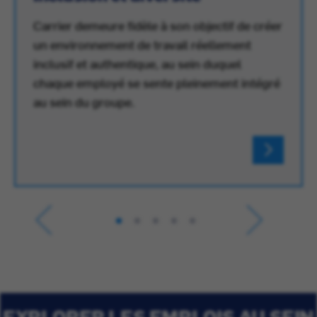
Carrier demeure fidèle à son objectif de créer
un environnement de travail réellement
inclusif et authentique, au sein duquel
chaque employé se sente pleinement intégré
au sein du groupe.
EXPLORER LES EMPLOIS AU SEIN