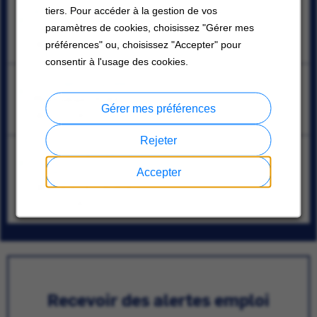
Area Sales Manager - Boston Equipment
tiers. Pour accéder à la gestion de vos
Canton, Massachusetts; Billerica, Massachusetts
paramètres de cookies, choisissez "Gérer mes
08/07/2026
préférences" ou, choisissez "Accepter" pour
consentir à l'usage des cookies.
Sr. Project Engineer
Mississauga, Ontario
Gérer mes préférences
08/07/2026
Rejeter
Commercial HVAC Apprentice Service Technician –
Union
Accepter
Oklahoma City, Oklahoma
07/31/2026
Recevoir des alertes emploi