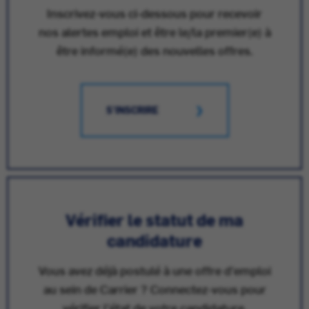
Inscrivez-vous ci-dessous pour recevoir
nos alertes emploi et être le/la premier(e) à
être informé(e) des nouvelles offres.
S'INSCRIRE
Vérifier le statut de ma
candidature
Vous avez déjà postulé à une offre d'emploi
au sein de Carrier ? Connectez-vous pour
vérifier l'état de votre candidature.