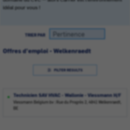
idéal pour vous !
TRIER PAR
Offres d'emploi - Welkenraedt
FILTER RESULTS
Technicien SAV HVAC - Wallonie - Viessmann H/F
Viessmann Belgium bv : Rue du Progrès 2, 4841 Welkenraedt,
BE