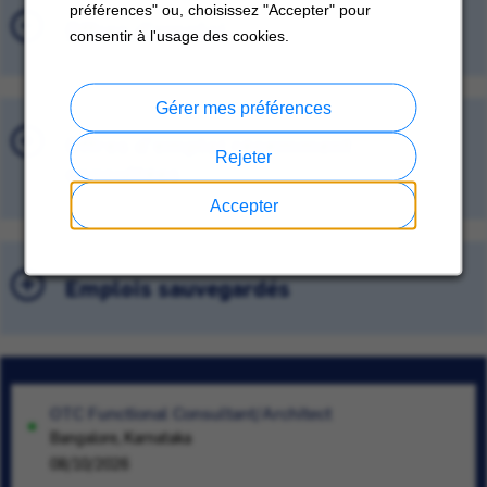
préférences" ou, choisissez "Accepter" pour
Offres d'emploi
consentir à l'usage des cookies.
Gérer mes préférences
Offres d'emploi récemment
Rejeter
consultées
Accepter
Emplois sauvegardés
OTC Functional Consultant/Architect
Bangalore, Karnataka
08/10/2026