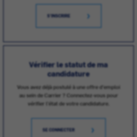
S'INSCRIRE
Vérifier le statut de ma
candidature
Vous avez déjà postulé à une offre d'emploi
au sein de Carrier ? Connectez-vous pour
vérifier l'état de votre candidature.
SE CONNECTER