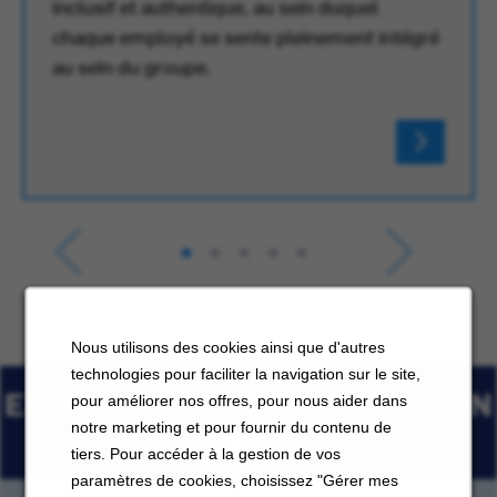
inclusif et authentique, au sein duquel
chaque employé se sente pleinement intégré
au sein du groupe.
Nous utilisons des cookies ainsi que d'autres
technologies pour faciliter la navigation sur le site,
EXPLORER LES EMPLOIS AU SEIN
pour améliorer nos offres, pour nous aider dans
notre marketing et pour fournir du contenu de
DE CARRIER
tiers. Pour accéder à la gestion de vos
paramètres de cookies, choisissez "Gérer mes