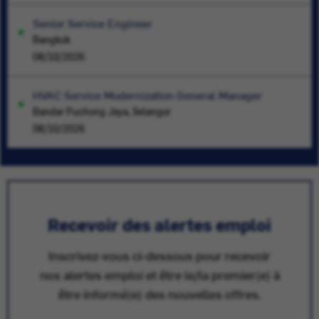
Senior Service Engineer
Bangkok
08/10/2026
HVAC Service Modernization General Manager
Bandar Puchong Jaya, Selangor
08/10/2026
Recevoir des alertes emploi
Inscrivez-vous ci-dessous pour recevoir
nos alertes emploi et être le/la premier(e) à
être informé(e) des nouvelles offres.