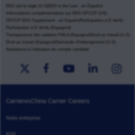
EEO est la règle (U.S)
EEO is the Law - en Español
Informations complémentaires sur EEO OFCCP (US)
OFCCP EEO Supplement - en Español
Participation à E-Verify
Participation à E-Verify (Espagnol)
Transparence des salaires FMLA (Espagnol)
Droit au travail (U.S)
Droit au travail (Espagnol)
Demande d'hébergement (U.S)
Assistance à l'utlisation du compte candidat
Carrieres
China Carrier Careers
Notre entreprise
RSE