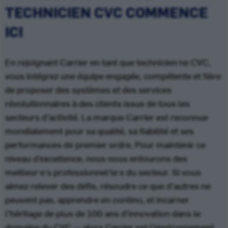
TECHNICIEN CVC COMMENCE
ICI
En rejoignant Carrier en tant que technicien·ne CVC,
vous intégrez une équipe engagée, compétente et fière
de proposer des systèmes et des services
révolutionnaires à des clients issus de tous les
secteurs d’activité. La marque Carrier est reconnue
mondialement pour sa qualité, sa fiabilité et ses
performances de premier ordre. Pour maintenir ce
niveau d’excellence, nous nous entourons des
meilleur·e·s professionnel·le·s du secteur. Si vous
aimez relever des défis, résoudre ce que d’autres ne
peuvent pas, apprendre en continu, et incarner
l’héritage de plus de 100 ans d’innovation dans le
domaine du CVC — alors Carrier est l’environnement