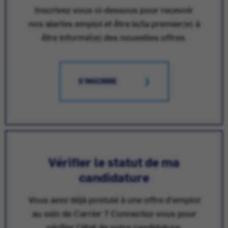
Inscrivez-vous ci-dessous pour recevoir
nos alertes emploi et être le/la premier(e) à
être informé(e) des nouvelles offres.
S'INSCRIRE
Vérifier le statut de ma
candidature
Vous avez déjà postulé à une offre d'emploi
au sein de Carrier ? Connectez-vous pour
vérifier l'état de votre candidature.