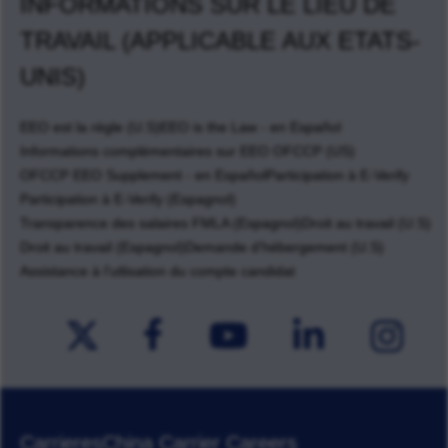
INFORMATIONS SUR LE LIEU DE
TRAVAIL (APPLICABLE AUX ETATS-
UNIS)
EEO est la règle (U.S)
EEO is the Law - en Español
Informations complémentaires sur EEO OFCCP (US)
OFCCP EEO Supplement - en Español
Participation à E-Verify
Participation à E-Verify (Espagnol)
Transparence des salaires FMLA (Espagnol)
Droit au travail (U.S)
Droit au travail (Espagnol)
Demande d'hébergement (U.S)
Assistance à l'utlisation du compte candidat
Carrieres
China Carrier Careers