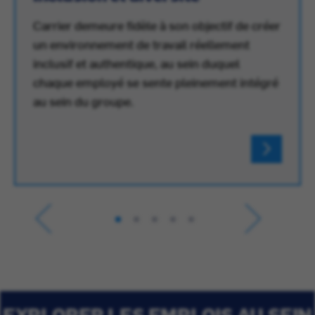
Carrier demeure fidèle à son objectif de créer
un environnement de travail réellement
inclusif et authentique, au sein duquel
chaque employé se sente pleinement intégré
au sein du groupe.
EXPLORER LES EMPLOIS AU SEIN