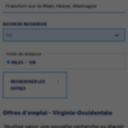
RAYON DE RECHERCHE
Unite de distance
MILES
KM
RECHERCHER LES
OFFRES
Offres d'emploi - Virginie-Occidentale
Veuillez saisir une nouvelle recherche ou élargir