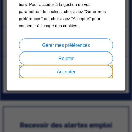
Area Sales Manager - Boston Equipment
tiers. Pour accéder à la gestion de vos
Canton, Massachusetts; Billerica, Massachusetts
paramètres de cookies, choisissez "Gérer mes
08/07/2026
préférences" ou, choisissez "Accepter" pour
consentir à l'usage des cookies.
Sr. Project Engineer
Mississauga, Ontario
Gérer mes préférences
08/07/2026
Rejeter
Commercial HVAC Apprentice Service Technician –
Union
Accepter
Oklahoma City, Oklahoma
07/31/2026
Recevoir des alertes emploi