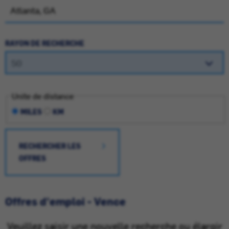
RAYON DE RECHERCHE
Unite de distance
MILES
KM
RECHERCHER LES
OFFRES
Offres d'emploi - Vence
Veuillez saisir une nouvelle recherche ou élargir