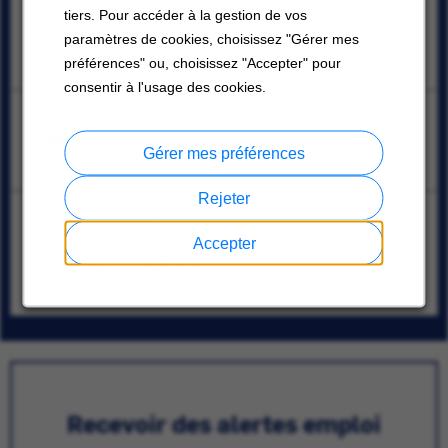
Area Sales Manager - Boston Equipment
tiers. Pour accéder à la gestion de vos
Canton, Massachusetts; Billerica, Massachusetts
paramètres de cookies, choisissez "Gérer mes
08/07/2026
préférences" ou, choisissez "Accepter" pour
consentir à l'usage des cookies.
Sr. Project Engineer
Mississauga, Ontario
Gérer mes préférences
08/07/2026
Rejeter
Commercial HVAC Apprentice Service Technician –
Union
Accepter
Oklahoma City, Oklahoma
07/31/2026
Recevoir des alertes emploi