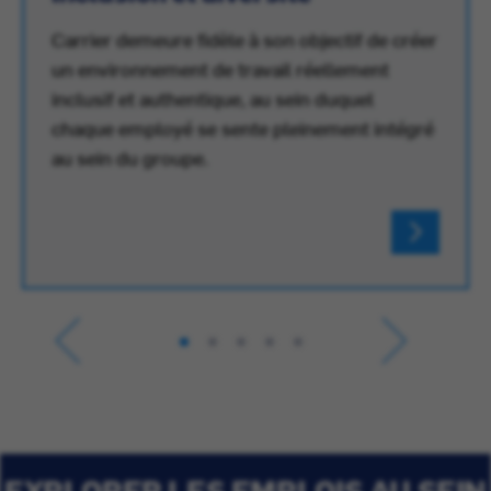
Carrier demeure fidèle à son objectif de créer
un environnement de travail réellement
inclusif et authentique, au sein duquel
chaque employé se sente pleinement intégré
au sein du groupe.
EXPLORER LES EMPLOIS AU SEIN