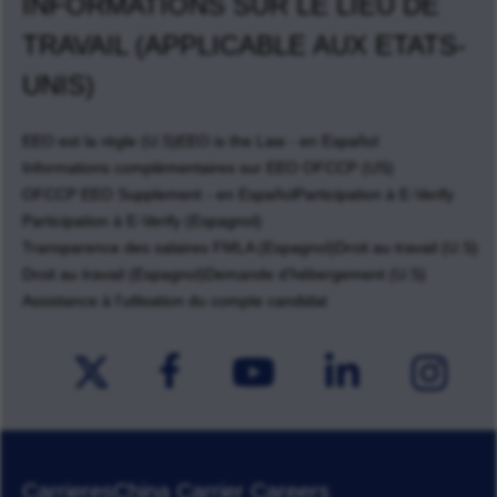
INFORMATIONS SUR LE LIEU DE
TRAVAIL (APPLICABLE AUX ETATS-
UNIS)
EEO est la règle (U.S)
EEO is the Law - en Español
Informations complémentaires sur EEO OFCCP (US)
OFCCP EEO Supplement - en Español
Participation à E-Verify
Participation à E-Verify (Espagnol)
Transparence des salaires FMLA (Espagnol)
Droit au travail (U.S)
Droit au travail (Espagnol)
Demande d'hébergement (U.S)
Assistance à l'utlisation du compte candidat
Carrieres
China Carrier Careers