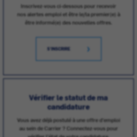
Inscrivez-vous ci-dessous pour recevoir
nos alertes emploi et être le/la premier(e) à
être informé(e) des nouvelles offres.
S'INSCRIRE
Vérifier le statut de ma
candidature
Vous avez déjà postulé à une offre d'emploi
au sein de Carrier ? Connectez-vous pour
vérifier l'état de votre candidature.