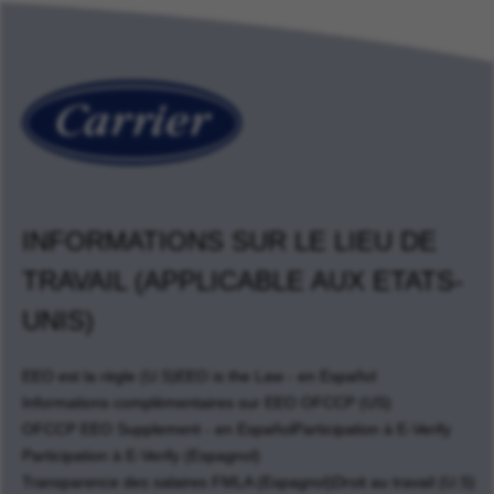
INFORMATIONS SUR LE LIEU DE
TRAVAIL (APPLICABLE AUX ETATS-
UNIS)
EEO est la règle (U.S)
EEO is the Law - en Español
Informations complémentaires sur EEO OFCCP (US)
OFCCP EEO Supplement - en Español
Participation à E-Verify
Participation à E-Verify (Espagnol)
Transparence des salaires FMLA (Espagnol)
Droit au travail (U.S)