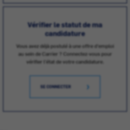
Vérifier le statut de ma
candidature
Vous avez déjà postulé à une offre d'emploi
au sein de Carrier ? Connectez-vous pour
vérifier l'état de votre candidature.
SE CONNECTER