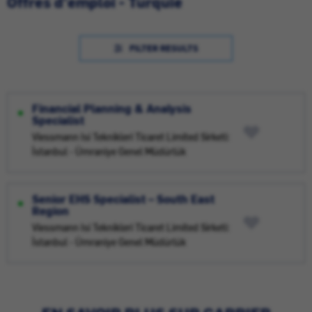
Offres d'emploi - Turquie
FILTER RESULTS
Financial Planning & Analysis
Specialist
Viessmann Isi Teknikleri Ticaret Limited Sirketi:
İstanbul - Ümraniye Genel Müdürlük
Senior EHS Specialist – South East
Region
Viessmann Isi Teknikleri Ticaret Limited Sirketi:
İstanbul - Ümraniye Genel Müdürlük