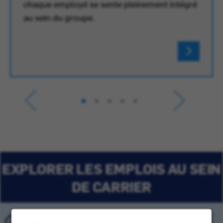
chaque employé se sente pleinement intégré
au sein du groupe.
EXPLORER LES EMPLOIS AU SEIN
DE CARRIER