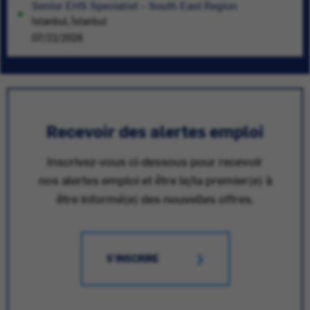
Senior EHS Specialist – South East Region
Istanbul, İstanbul
07/22/2026
Recevoir des alertes emploi
Inscrivez-vous ci-dessous pour recevoir
nos alertes emploi et être le/la premier(e) à
être informé(e) des nouvelles offres.
S'INSCRIRE