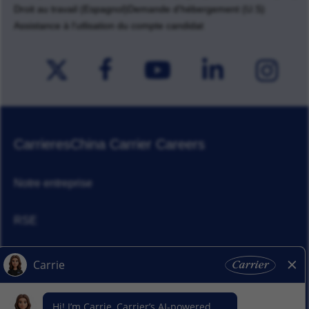
Droit au travail (Espagnol)
Demande d'hébergement (U.S)
Assistance à l'utlisation du compte candidat
Carrieres
China Carrier Careers
Notre entreprise
RSE
Actualités
Nos activitiés