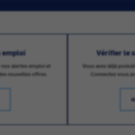
s emploi
Vérifier le
 nos alertes emploi et
Vous avez déjà postulé
des nouvelles offres.
Connectez-vous pour
S