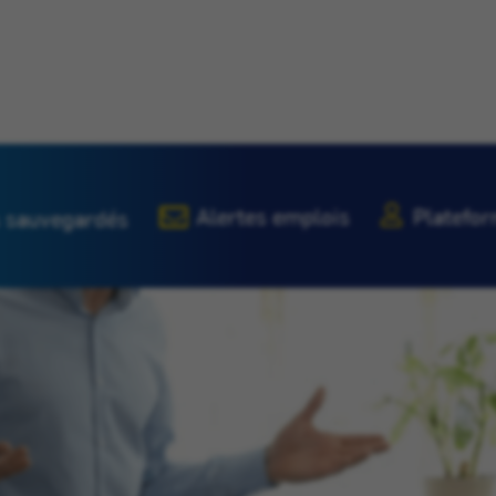
Alertes emplois
Platefor
 sauvegardés