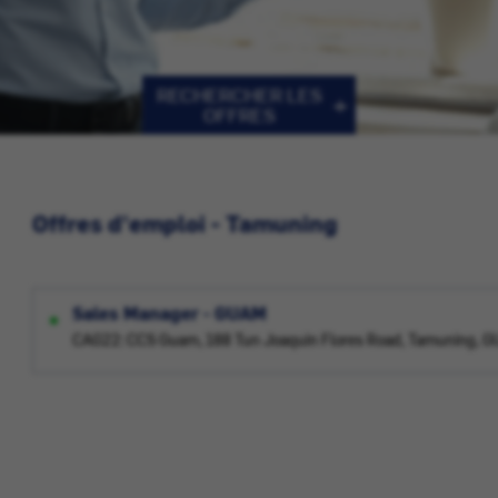
RECHERCHER LES
OFFRES
Offres d'emploi - Tamuning
Sales Manager - GUAM
CAG22: CCS Guam, 188 Tun Joaquin Flores Road, Tamuning, G