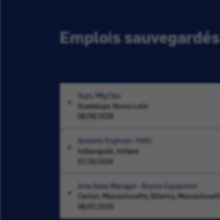
Emplois sauvegardés
Supv, Mfg/Ops
Guadalupe, Nuevo León
08/08/2026
Systems Engineer- HVAC
Indianapolis, Indiana
07/16/2026
Area Sales Manager - Boston Equipment
Canton, Massachusetts; Billerica, Massachuset
08/07/2026