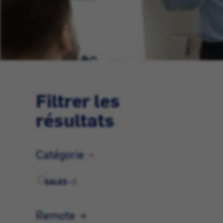
Filtrer les
résultats
Catégorie
SALES -
1
Remote