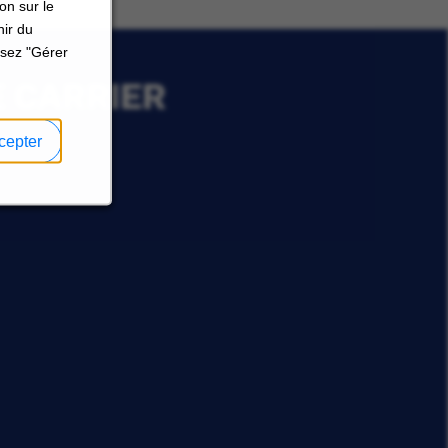
on sur le
nir du
ssez "Gérer
E CARRIER
cepter