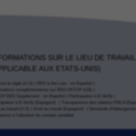
FORMATIONS SUR LE LIEU DE TRAVAIL
PPLICABLE AUX ETATS-UNIS)
st la règle (U.S)
EEO is the Law - en Español
rmations complémentaires sur EEO OFCCP (US)
P EEO Supplement - en Español
Participation à E-Verify
cipation à E-Verify (Espagnol)
Transparence des salaires FMLA (Esp
 au travail (U.S)
Droit au travail (Espagnol)
Demande d'hébergemen
tance à l'utlisation du compte candidat