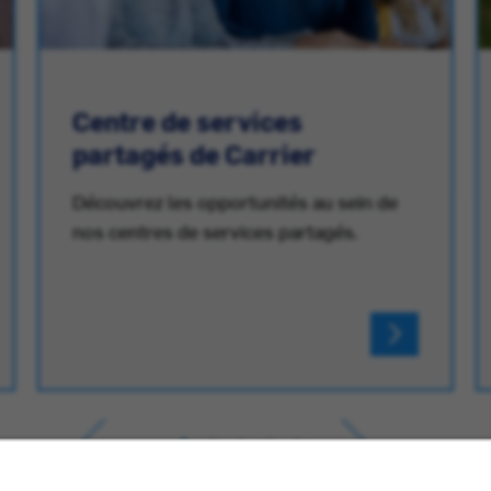
Centre de services
partagés de Carrier
Découvrez les opportunités au sein de
nos centres de services partagés.