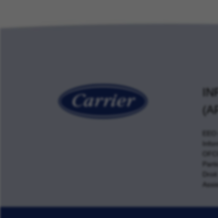
IN
(A
EEO e
Info
OFCC
Parti
Droit
Assis