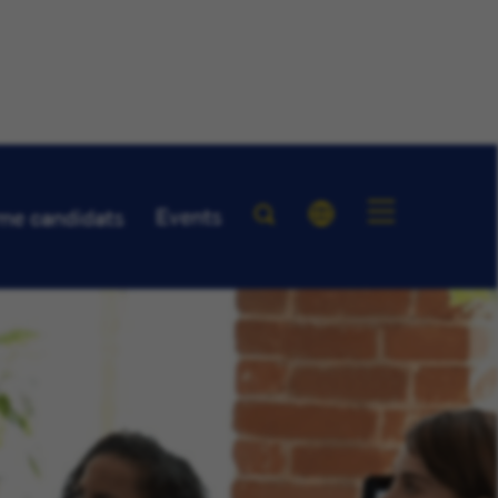
Events
me candidats