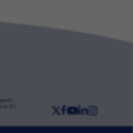
agnol)
t (U.S)