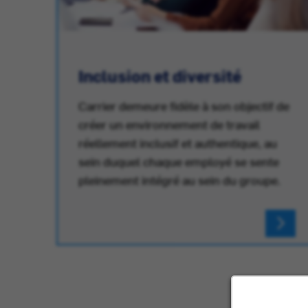
Inclusion et diversité
Carrier demeure fidèle à son objectif de
créer un environnement de travail
réellement inclusif et authentique, au
au
sein duquel chaque employé se sente
pleinement intégré au sein du groupe.