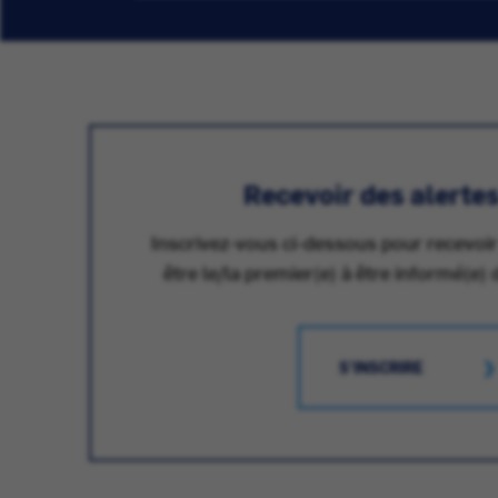
Recevoir des alerte
Inscrivez-vous ci-dessous pour recevoir
être le/la premier(e) à être informé(e) 
S'INSCRIRE