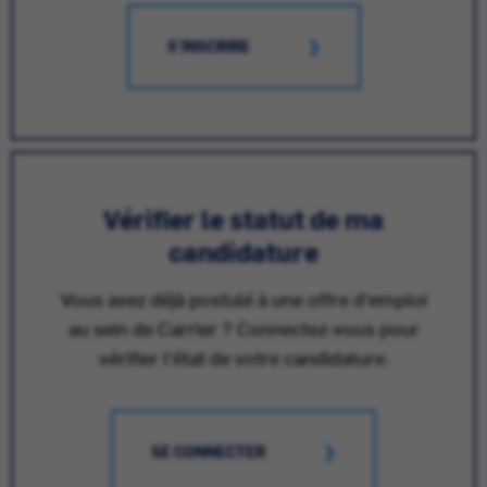
S'INSCRIRE
Vérifier le statut de ma
candidature
Vous avez déjà postulé à une offre d'emploi
au sein de Carrier ? Connectez-vous pour
vérifier l'état de votre candidature.
SE CONNECTER