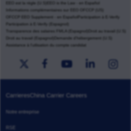
EEO est la règle (U.S)
EEO is the Law - en Español
Informations complémentaires sur EEO OFCCP (US)
OFCCP EEO Supplement - en Español
Participation à E-Verify
Participation à E-Verify (Espagnol)
Transparence des salaires FMLA (Espagnol)
Droit au travail (U.S)
Droit au travail (Espagnol)
Demande d'hébergement (U.S)
Assistance à l'utlisation du compte candidat
Carrieres
China Carrier Careers
Notre entreprise
RSE