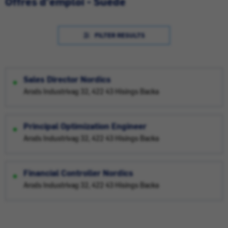
Offres d'emploi - Suède
FILTER RESULTS
Sales Director Nordics
Arods Industrivag 32, 422 43 Hisings Backa
Principal Optimization Engineer
Arods Industrivag 32, 422 43 Hisings Backa
Financial Controller Nordics
Arods Industrivag 32, 422 43 Hisings Backa