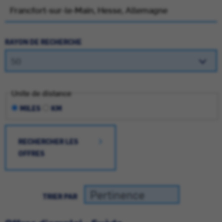
RAYON DE RECHERCHE
Unite de distance
MILES
KM
RECHERCHER LES
OFFRES
TRIER PAR