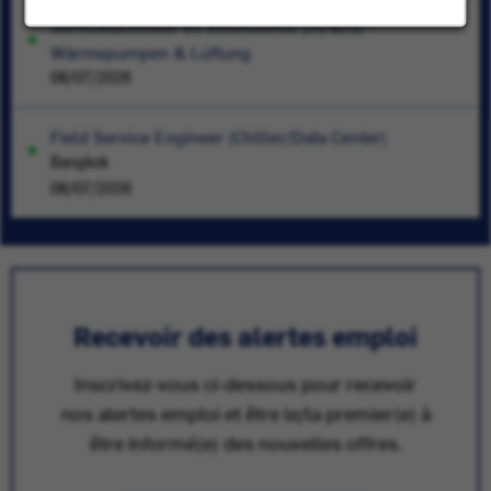
Servicetechniker im Innendienst (m/w/d) -
Wärmepumpen & Lüftung
08/07/2026
Field Service Engineer (Chiller/Data Center)
Bangkok
08/07/2026
Recevoir des alertes emploi
Inscrivez-vous ci-dessous pour recevoir
nos alertes emploi et être le/la premier(e) à
être informé(e) des nouvelles offres.