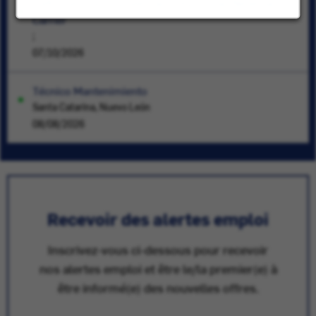
HVAC Service Engineer- alle regio's van Nederland -
Carrier
;
07/10/2026
Técnico Mantenimiento
Santa Catarina, Nuevo León
08/08/2026
Recevoir des alertes emploi
Inscrivez-vous ci-dessous pour recevoir
nos alertes emploi et être le/la premier(e) à
être informé(e) des nouvelles offres.