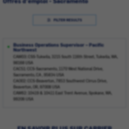
Offres d'emploi - Sacramento
FILTER RESULTS
Business Operations Supervisor – Pacific
Northwest
CAW03: CSS-Tukwila, 3215 South 116th Street, Tukwila, WA,
98168 USA
CAC51: CCS-Sacramento, 1170 West National Drive,
Sacramento, CA , 95834 USA
CAO02: CCS-Beaverton, 7853 Southwest Cirrus Drive,
Beaverton, OR, 97008 USA
CAW62: 10419 & 10411 East Trent Avenue, Spokane, WA,
99206 USA
EN SAVOIR PLUS SUR CARRIER