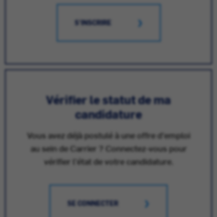
S'INSCRIRE
Vérifier le statut de ma
candidature
Vous avez déjà postulé à une offre d'emploi
au sein de Carrier ? Connectez-vous pour
vérifier l'état de votre candidature.
SE CONNECTER