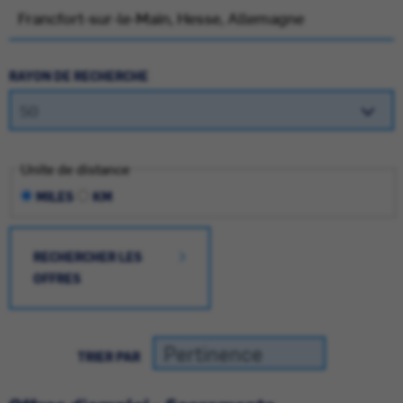
RAYON DE RECHERCHE
Unite de distance
MILES
KM
RECHERCHER LES
OFFRES
TRIER PAR