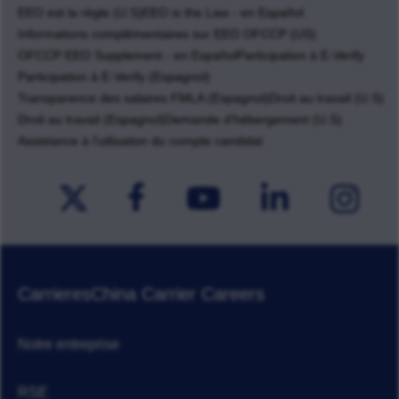
EEO est la règle (U.S)
EEO is the Law - en Español
Informations complémentaires sur EEO OFCCP (US)
OFCCP EEO Supplement - en Español
Participation à E-Verify
Participation à E-Verify (Espagnol)
Transparence des salaires FMLA (Espagnol)
Droit au travail (U.S)
Droit au travail (Espagnol)
Demande d'hébergement (U.S)
Assistance à l'utlisation du compte candidat
Carrieres
China Carrier Careers
Notre entreprise
RSE