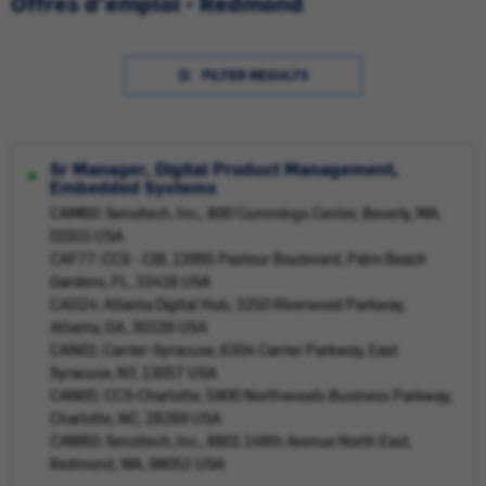
Offres d'emploi - Redmond
FILTER RESULTS
Sr Manager, Digital Product Management,
Embedded Systems
CAM60: Sensitech, Inc., 800 Cummings Center, Beverly, MA,
01915 USA
CAF77: CCS - CIB, 13995 Pasteur Boulevard, Palm Beach
Gardens, FL, 33418 USA
CAG24: Atlanta Digital Hub, 3350 Riverwood Parkway,
Atlanta, GA, 30339 USA
CAN01: Carrier-Syracuse, 6304 Carrier Parkway, East
Syracuse, NY, 13057 USA
CAN05: CCS-Charlotte, 5900 Northwoods Business Parkway,
Charlotte, NC, 28269 USA
CAW60: Sensitech, Inc., 8801 148th Avenue North East,
Redmond, WA, 98052 USA