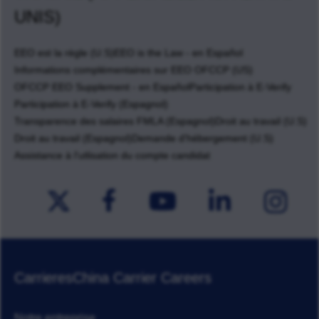
UNIS)
EEO est la règle (U.S)
EEO is the Law - en Español
Informations complémentaires sur EEO OFCCP (US)
OFCCP EEO Supplement - en Español
Participation à E-Verify
Participation à E-Verify (Espagnol)
Transparence des salaires FMLA (Espagnol)
Droit au travail (U.S)
Droit au travail (Espagnol)
Demande d'hébergement (U.S)
Assistance à l'utlisation du compte candidat
Carrieres
China Carrier Careers
Notre entreprise