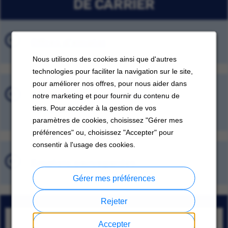
DE CARRIER
Offres d'emploi
Nous utilisons des cookies ainsi que d'autres
technologies pour faciliter la navigation sur le site,
pour améliorer nos offres, pour nous aider dans
Offres d'emploi récemment
notre marketing et pour fournir du contenu de
consultées
tiers. Pour accéder à la gestion de vos
paramètres de cookies, choisissez "Gérer mes
préférences" ou, choisissez "Accepter" pour
consentir à l'usage des cookies.
Emplois sauvegardés
Gérer mes préférences
Rejeter
Sr Assoc, Svc Contract&Wnty
Accepter