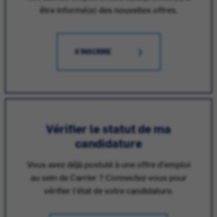
être informé(e) des nouvelles offres.
S'INSCRIRE
Vérifier le statut de ma
candidature
Vous avez déjà postulé à une offre d'emploi
au sein de Carrier ? Connectez-vous pour
vérifier l'état de votre candidature.