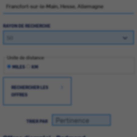
RAYON DE RECHERCHE
Unite de distance
MILES
KM
RECHERCHER LES
OFFRES
TRIER PAR