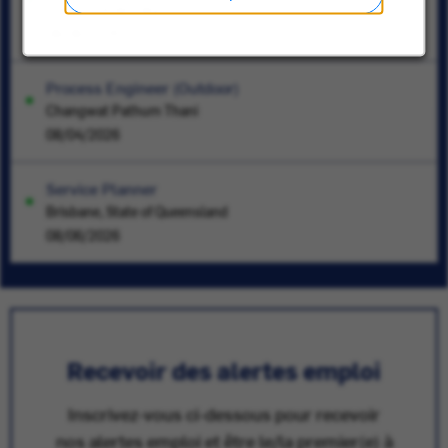
Préfecture de Tokyo
08/06/2026
Process Engineer (Outdoor)
Changwat Pathum Thani
08/04/2026
Service Planner
Brisbane, State of Queensland
08/06/2026
Recevoir des alertes emploi
Inscrivez-vous ci-dessous pour recevoir
nos alertes emploi et être le/la premier(e) à