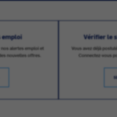
s emploi
Vérifier le
 nos alertes emploi et
Vous avez déjà postulé
des nouvelles offres.
Connectez-vous pour
S