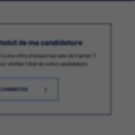
 statut de ma candidature
 à une offre d'emploi au sein de Carrier ?
 vérifier l'état de votre candidature.
E CONNECTER