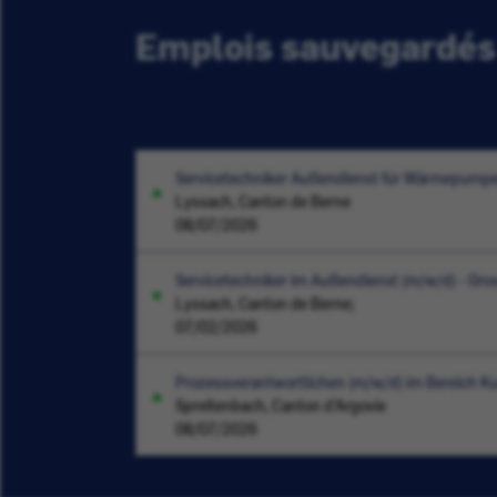
Emplois sauvegardés
Servicetechniker Außendienst für Wärmepumpe
Lyssach, Canton de Berne
08/07/2026
Servicetechniker im Außendienst (m/w/d) - G
Lyssach, Canton de Berne;
07/02/2026
Prozessverantwortlichen (m/w/d) im Bereich K
Spreitenbach, Canton d’Argovie
08/07/2026