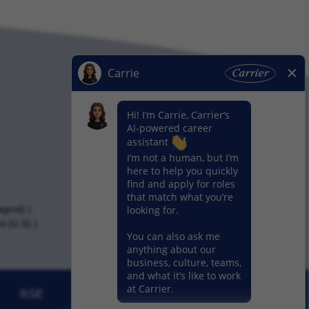
agnol)
t (U.S)
RSE
Actualités
Nos activitiés