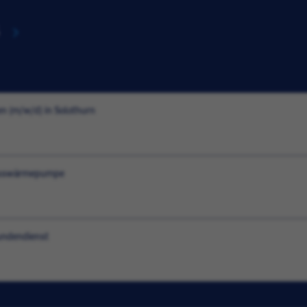
n (m/w/d) in Solothurn
rosswärmepumpe
undendienst