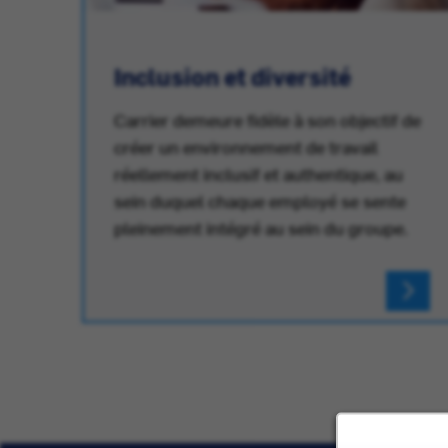
Inclusion et diversité
Carrier demeure fidèle à son objectif de
créer un environnement de travail
réellement inclusif et authentique, au
au
sein duquel chaque employé se sente
pleinement intégré au sein du groupe.