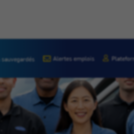
Alertes emplois
Platefor
 sauvegardés