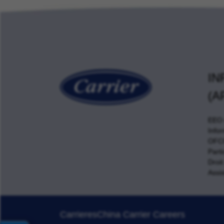
IN
(A
EEO e
Info
OFCC
Parti
Droit
Assis
Carrieres
China Carrier Careers