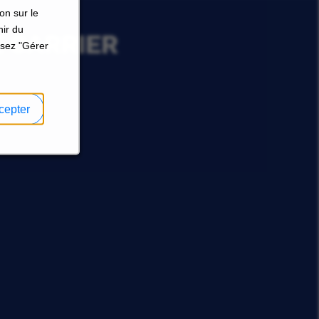
on sur le
nir du
E CARRIER
ssez "Gérer
cepter