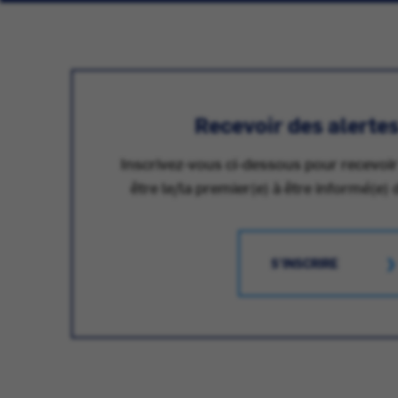
Recevoir des alerte
Inscrivez-vous ci-dessous pour recevoir
être le/la premier(e) à être informé(e) 
S'INSCRIRE