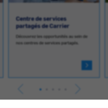
Centre de services
partagés de Carrier
Découvrez les opportunités au sein de
nos centres de services partagés.