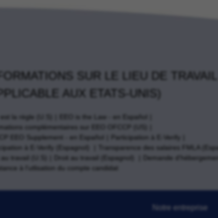
FORMATIONS SUR LE LIEU DE TRAVAIL
PPLICABLE AUX ETATS-UNIS)
st la règle (U.S)
EEO is the Law - en Español
rmations complémentaires sur EEO OFCCP (US)
P EEO Supplement - en Español
Participation à E-Verify
cipation à E-Verify (Espagnol)
Transparence des salaires FMLA (Esp
 au travail (U.S)
Droit au travail (Espagnol)
Demande d'hébergemen
tance à l'utlisation du compte candidat
Notre entreprise