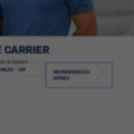
E CARRIER
ite de distance
MILES
KM
RECHERCHER LES
OFFRES