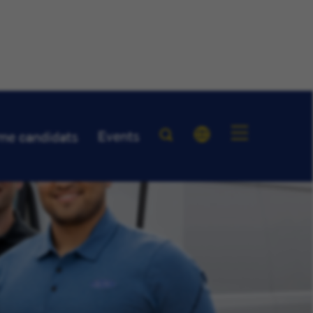
Events
me candidats