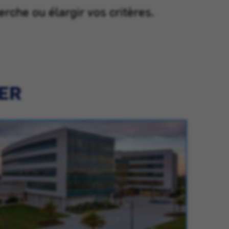
erche ou élargir vos critères.
IER