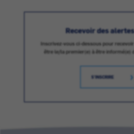
Recevoir des alerte
Inscrivez-vous ci-dessous pour recevoir
être le/la premier(e) à être informé(e) 
S'INSCRIRE