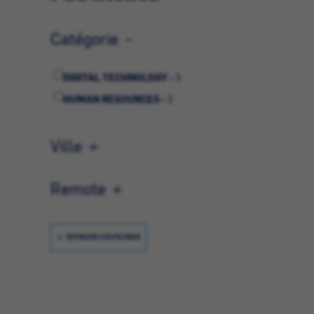
Catégorie
DIGITAL TECHNOLOGY -
3
HUMAN RESOURCES -
2
Ville
Remote
EFFACER LES FILTRES