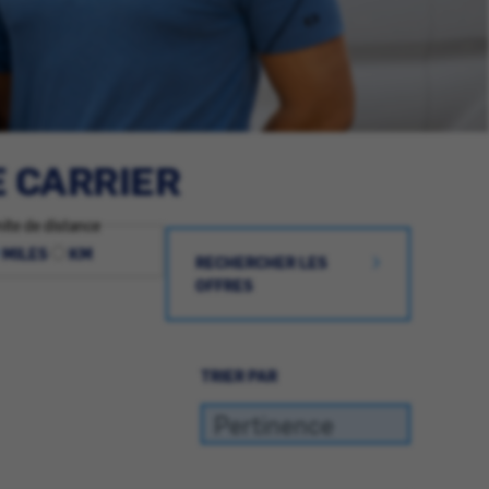
E CARRIER
ite de distance
MILES
KM
RECHERCHER LES
OFFRES
TRIER PAR