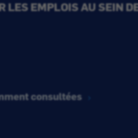
 LES EMPLOIS AU SEIN D
emment consultées