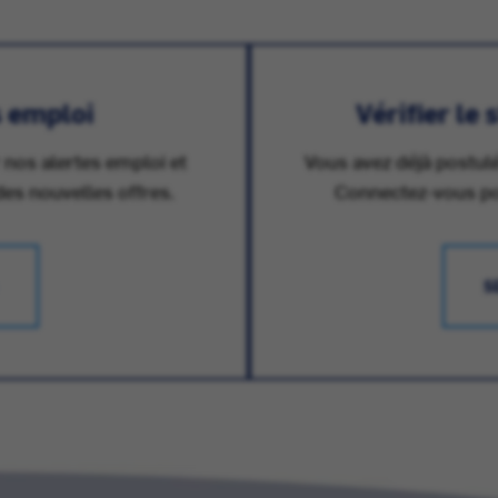
s emploi
Vérifier le
 nos alertes emploi et
Vous avez déjà postulé
des nouvelles offres.
Connectez-vous pour
S