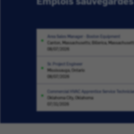
Emplois sauvegardés
Area Sales Manager - Boston Equipment
Canton, Massachusetts; Billerica, Massachuset
08/07/2026
Sr. Project Engineer
Mississauga, Ontario
08/07/2026
Commercial HVAC Apprentice Service Technicia
Oklahoma City, Oklahoma
07/31/2026