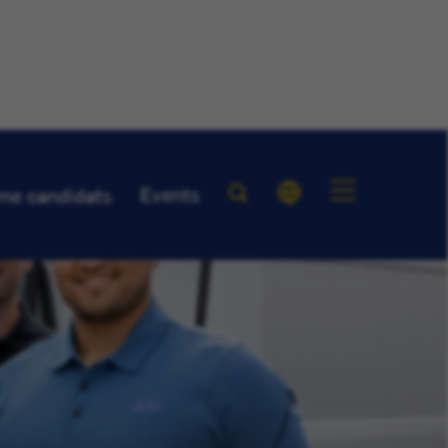
Events
me candidats