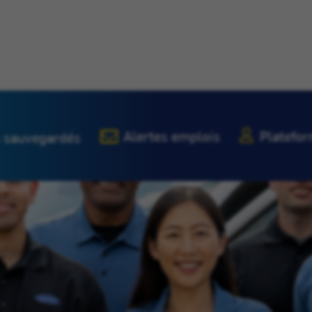
Alertes emplois
Platefor
 sauvegardés