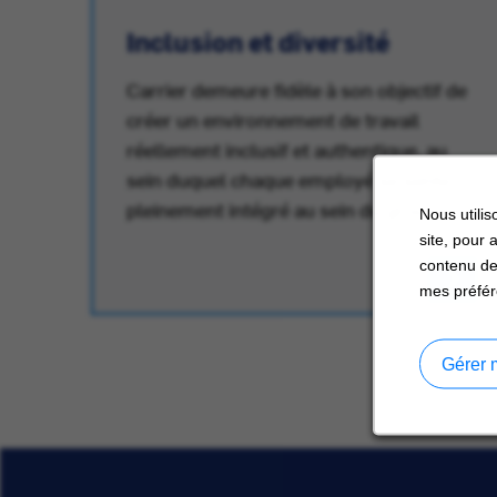
Inclusion et diversité
Carrier demeure fidèle à son objectif de
créer un environnement de travail
réellement inclusif et authentique, au
au
sein duquel chaque employé se sente
pleinement intégré au sein du groupe.
Nous utilis
site, pour 
contenu de
mes préfér
Gérer 