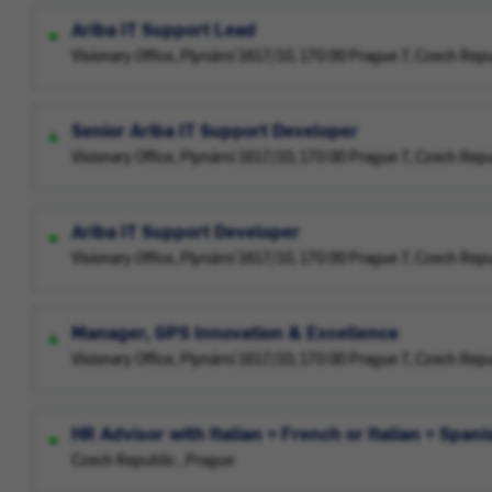
Ariba IT Support Lead
Visionary Office, Plynární 1617/10, 170 00 Prague 7, Czech Rep
Senior Ariba IT Support Developer
Visionary Office, Plynární 1617/10, 170 00 Prague 7, Czech Rep
Ariba IT Support Developer
Visionary Office, Plynární 1617/10, 170 00 Prague 7, Czech Rep
Manager, GPS Innovation & Excellence
Visionary Office, Plynární 1617/10, 170 00 Prague 7, Czech Rep
HR Advisor with Italian + French or Italian + Spani
Czech Republic , Prague