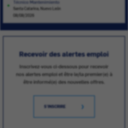
Técnico Mantenimiento
Santa Catarina, Nuevo León
08/08/2026
Recevoir des alertes emploi
Inscrivez-vous ci-dessous pour recevoir
nos alertes emploi et être le/la premier(e) à
être informé(e) des nouvelles offres.
S'INSCRIRE