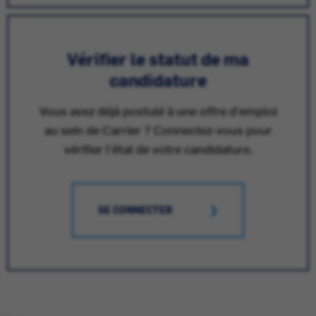
Vérifier le statut de ma
candidature
Vous avez déjà postulé à une offre d'emploi
au sein de Carrier ? Connectez-vous pour
vérifier l'état de votre candidature.
SE CONNECTER