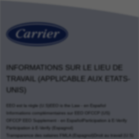
INFORMATIONS SUR LE LIEU DE
TRAVAIL (APPLICABLE AUX ETATS-
UNIS)
EEO est la règle (U.S)
EEO is the Law - en Español
Informations complémentaires sur EEO OFCCP (US)
OFCCP EEO Supplement - en Español
Participation à E-Verify
Participation à E-Verify (Espagnol)
Transparence des salaires FMLA (Espagnol)
Droit au travail (U.S)