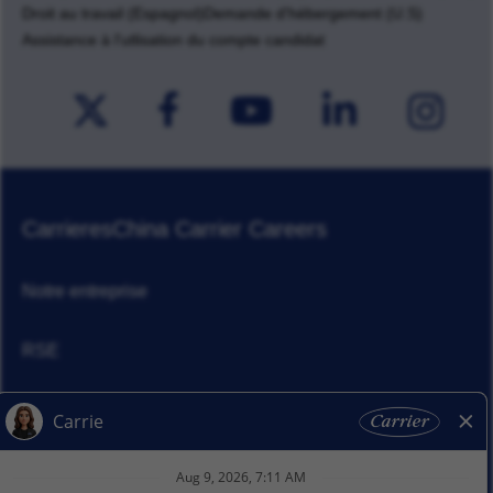
Droit au travail (Espagnol)
Demande d'hébergement (U.S)
Assistance à l'utlisation du compte candidat
Carrieres
China Carrier Careers
Notre entreprise
RSE
Actualités
Nos activitiés