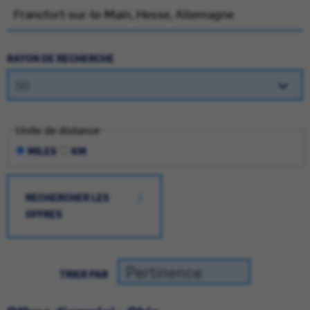
RAYON DE RECHERCHE
Unite de distance
MILES
KM
RECHERCHER LES
OFFRES
TRIER PAR