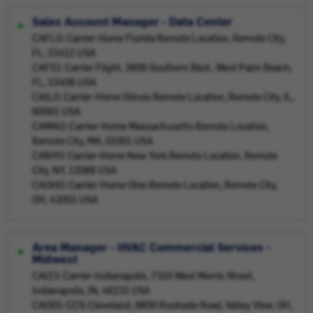
Sales Account Manager - Data Center
CAFLO: Carrier-Home Florida Remote Location, Remote City,
FL, 33412 USA
CAF51: Carrier Flight, 3800 Southern Blvd., West Palm Beach,
FL, 33406 USA
CAILO: Carrier-Home Illinois Remote Location, Remote City, IL,
60001 USA
CAMAO: Carrier-Home Massachusetts Remote Location,
Remote City, MA, 01001 USA
CANYO: Carrier-Home New York Remote Location, Remote
City, NY, 13088 USA
CAOHO: Carrier-Home Ohio Remote Location, Remote City,
OH, 43001 USA
Area Manager - HVAC Commercial Services -
Midwest
CAI23: Carrier-Indianapolis, 7310 West Morris Street,
Indianapolis, IN, 46231 USA
CAO05: CCS-Cleveland, 9800 Rockside Road, Valley View, OH,