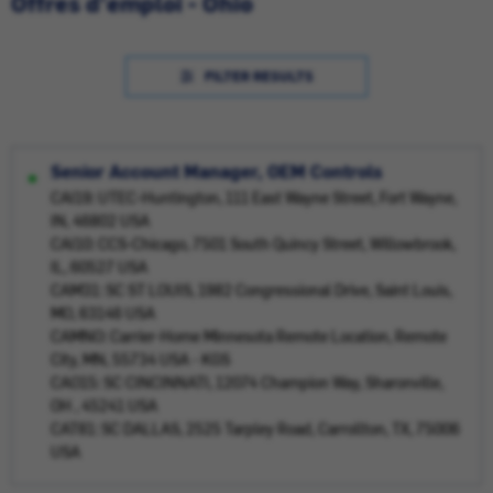
Offres d'emploi - Ohio
FILTER RESULTS
Senior Account Manager, OEM Controls
CAI19: UTEC-Huntington, 111 East Wayne Street, Fort Wayne,
IN, 46802 USA
CAI10: CCS-Chicago, 7501 South Quincy Street, Willowbrook,
IL, 60527 USA
CAM31: SC ST LOUIS, 1982 Congressional Drive, Saint Louis,
MO, 63146 USA
CAMNO: Carrier-Home Minnesota Remote Location, Remote
City, MN, 55734 USA - KGS
CAO15: SC CINCINNATI, 12074 Champion Way, Sharonville,
OH , 45241 USA
CAT81: SC DALLAS, 2525 Tarpley Road, Carrollton, TX, 75006
USA