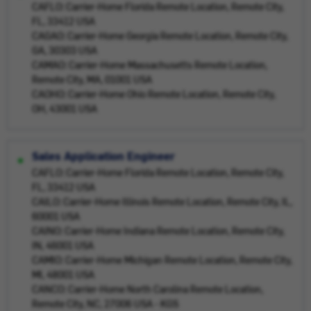
CAFLO: Carrier-Home Florida Remote Location, Remote City,
FL, 33412 USA
CAGAO: Carrier-Home Georgia Remote Location, Remote City,
GA, 30303 USA
CAMAO: Carrier-Home Massachusetts Remote Location,
Remote City, MA, 01001 USA
CAOHO: Carrier-Home Ohio Remote Location, Remote City,
OH, 43001 USA
Sales Application Engineer
CAFLO: Carrier-Home Florida Remote Location, Remote City,
FL, 33412 USA
CAILO: Carrier-Home Illinois Remote Location, Remote City, IL,
60001 USA
CAINO: Carrier-Home Indiana Remote Location, Remote City,
IN, 46001 USA
CAMIO: Carrier-Home Michigan Remote Location, Remote City,
MI, 48001 USA
CANCO: Carrier-Home North Carolina Remote Location,
Remote City, NC, 27006 USA - KGS