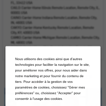
FL, 33412 USA
CAILO: Carrier-Home Illinois Remote Location, Remote City, IL,
60001 USA
CAINO: Carrier-Home Indiana Remote Location, Remote City,
IN, 46001 USA
CAKYO: Carrier-Home Kentucky Remote Location, Remote
City, KY, 40003 USA
CAMIO: Carrier-Home Michigan Remote Location, Remote City,
MI, 48001 USA
CAOHO: Carrier-Home Ohio Remote Location, Remote City,
OH, 43001 USA
Nous utilisons des cookies ainsi que d'autres
technologies pour faciliter la navigation sur le site,
pour améliorer nos offres, pour nous aider dans
EN SAVOIR PLUS SUR CARRIER
notre marketing et pour fournir du contenu de
tiers. Pour accéder à la gestion de vos
paramètres de cookies, choisissez "Gérer mes
préférences" ou, choisissez "Accepter" pour
consentir à l'usage des cookies.