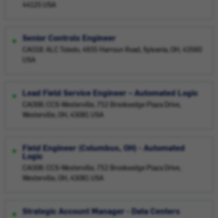
44125 USA
Senior Controls Engineer
CAO18: ALC Toledo, 4935 Harroun Road, Sylvania, OH, 43560
USA
Lead Field Service Engineer – Automated Logic
CAO06: CCS-Westerville, 752 Brooksedge Plaza Drive,
Westerville, OH, 43081 USA
Field Engineer (Columbus, OH) - Automated
Logic
CAO06: CCS-Westerville, 752 Brooksedge Plaza Drive,
Westerville, OH, 43081 USA
Strategic Account Manager - Data Centers