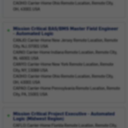
CAOHO: Carrier-Home Ohio Remote Location, Remote City,
OH, 43001 USA
Mission Critical BAS/BMS Master Field Engineer
- Automated Logic
CANJO: Carrier-Home New Jersey Remote Location, Remote
City, NJ, 07001 USA
CAINO: Carrier-Home Indiana Remote Location, Remote City,
IN, 46001 USA
CANYO: Carrier-Home New York Remote Location, Remote
City, NY, 13088 USA
CAOHO: Carrier-Home Ohio Remote Location, Remote City,
OH, 43001 USA
CAPAO: Carrier-Home Pennsylvania Remote Location, Remote
City, PA, 15001 USA
Mission Critical Project Executive - Automated
Logic (Midwest Region)
CAFLO: Carrier-Home Florida Remote Location, Remote City,