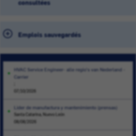
consultées
Emplois sauvegardés
HVAC Service Engineer- alle regio's van Nederland -
Carrier
;
07/10/2026
Lider de manufactura y mantenimiento (prensas)
Santa Catarina, Nuevo León
08/08/2026