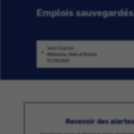
Emplois sauvegardés
Sales Engineer
Melbourne, State of Victoria
07/16/2026
Recevoir des alerte
Inscrivez-vous ci-dessous pour recevoir