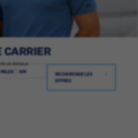
E CARRIER
ite de distance
MILES
KM
RECHERCHER LES
OFFRES