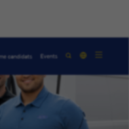
Events
me candidats