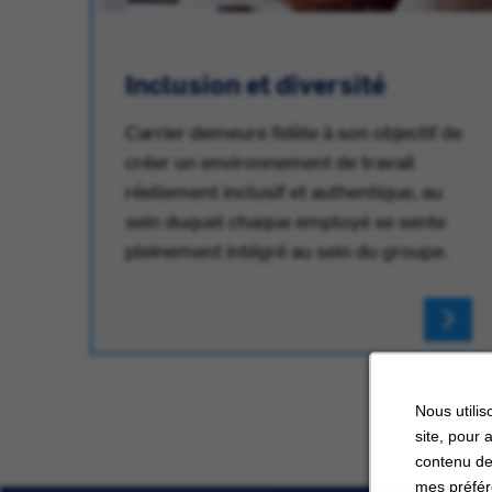
Inclusion et diversité
Carrier demeure fidèle à son objectif de
créer un environnement de travail
réellement inclusif et authentique, au
au
sein duquel chaque employé se sente
pleinement intégré au sein du groupe.
Nous utilis
site, pour 
contenu de
mes préfér