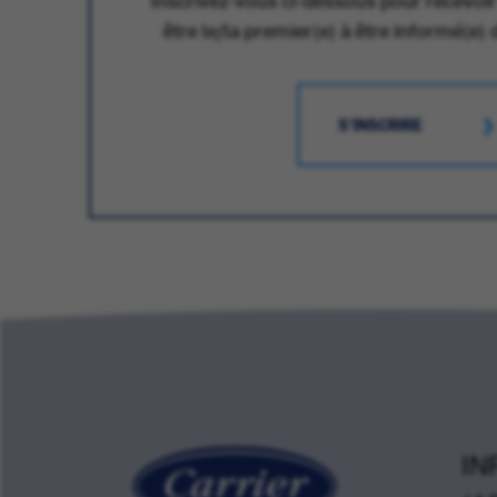
être le/la premier(e) à être informé(e) 
S'INSCRIRE
IN