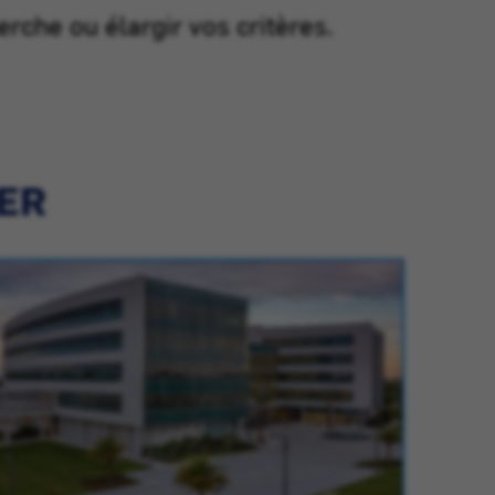
erche ou élargir vos critères.
IER