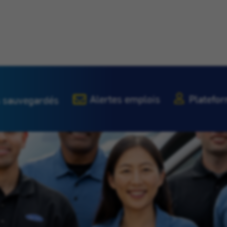
Alertes emplois
Platefor
 sauvegardés