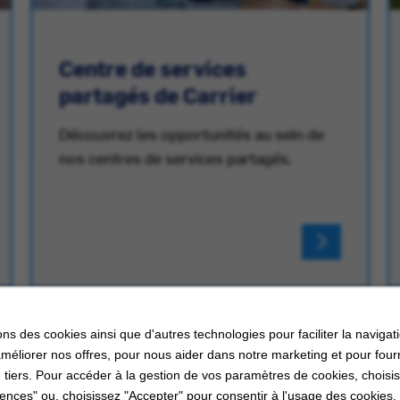
Centre de services
partagés de Carrier
Découvrez les opportunités au sein de
nos centres de services partagés.
ons des cookies ainsi que d'autres technologies pour faciliter la navigati
améliorer nos offres, pour nous aider dans notre marketing et pour four
 tiers. Pour accéder à la gestion de vos paramètres de cookies, choisi
ences" ou, choisissez "Accepter" pour consentir à l'usage des cookies.