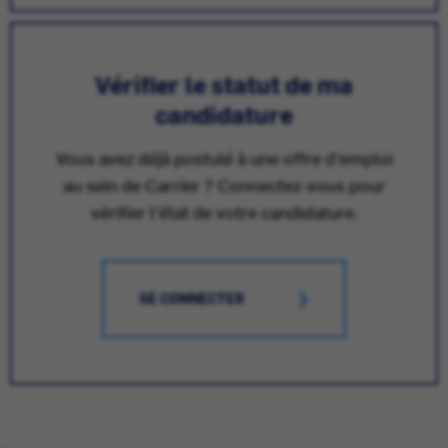
Vérifier le statut de ma
candidature
Vous avez déjà postulé à une offre d'emploi
au sein de Carrier ? Connectez-vous pour
vérifier l'état de votre candidature.
SE CONNECTER