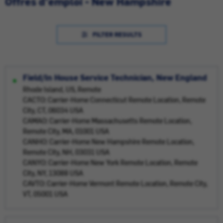
Offres d'emploi - New Hampshire
FILTER RESULTS
Field/In House Service Technician, New England
Rhode Island, US, Remote
CACTO: Carrier-Home Connecticut Remote Location, Remote
City, CT, 06034 USA
CAMAO: Carrier-Home Massachusetts Remote Location,
Remote City, MA, 01001 USA
CANHO: Carrier-Home New Hampshire Remote Location,
Remote City, NH, 03031 USA
CANYO: Carrier-Home New York Remote Location, Remote
City, NY, 13088 USA
CAVTO: Carrier-Home Vermont Remote Location, Remote City,
VT, 05001 USA