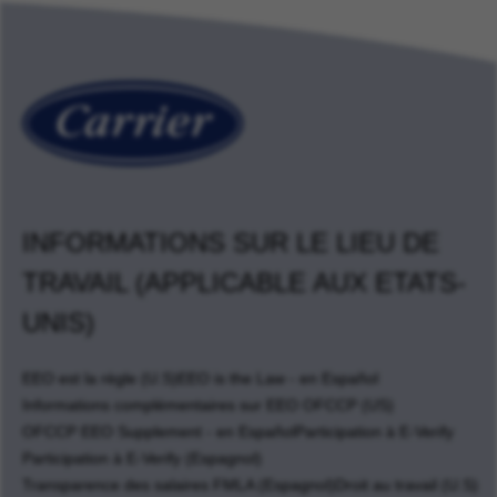
INFORMATIONS SUR LE LIEU DE
TRAVAIL (APPLICABLE AUX ETATS-
UNIS)
EEO est la règle (U.S)
EEO is the Law - en Español
Informations complémentaires sur EEO OFCCP (US)
OFCCP EEO Supplement - en Español
Participation à E-Verify
Participation à E-Verify (Espagnol)
Transparence des salaires FMLA (Espagnol)
Droit au travail (U.S)