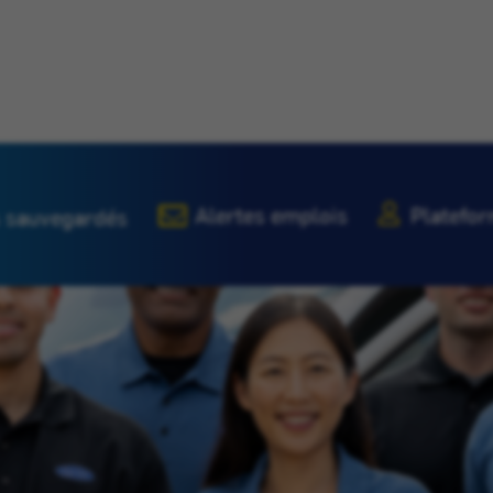
Alertes emplois
Platefor
 sauvegardés