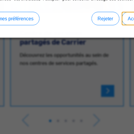
mes préférences
Rejeter
Ac
Centre de services
partagés de Carrier
Découvrez les opportunités au sein de
nos centres de services partagés.