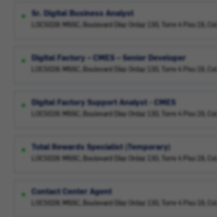
Sr. Digital Business Analyst
LOC5028: MSSC, Boulevard Díaz Ordaz 130, Torre 4 Piso 19, Col.
Digital Factory – CMES – Senior Developer
LOC5028: MSSC, Boulevard Díaz Ordaz 130, Torre 4 Piso 19, Col.
Digital Factory Support Analyst - CMES
LOC5028: MSSC, Boulevard Díaz Ordaz 130, Torre 4 Piso 19, Col.
Total Rewards Specialist (Temporary)
LOC5028: MSSC, Boulevard Díaz Ordaz 130, Torre 4 Piso 19, Col.
Contact Center Agent
LOC5028: MSSC, Boulevard Díaz Ordaz 130, Torre 4 Piso 19, Col.