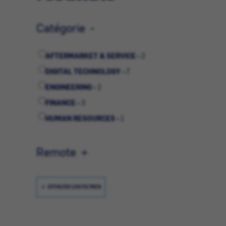
Catégorie
AFTERMARKET & SERVICE -
2
DIGITAL TECHNOLOGY -
7
ENGINEERING -
2
FINANCE -
3
HUMAN RESOURCES -
1
Remote
EFFACER LES FILTRES