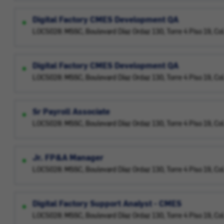
Digital Factory CMES Development QA
LOC5028: MSSC, Boulevard Díaz Ordaz 130, Torre 4 Piso 19, Col.
Digital Factory CMES Development QA
LOC5028: MSSC, Boulevard Díaz Ordaz 130, Torre 4 Piso 19, Col.
Sr Payroll Associate
LOC5028: MSSC, Boulevard Díaz Ordaz 130, Torre 4 Piso 19, Col.
Jr. FP&A Manager
LOC5028: MSSC, Boulevard Díaz Ordaz 130, Torre 4 Piso 19, Col.
Digital Factory Support Analyst - CMES
LOC5028: MSSC, Boulevard Díaz Ordaz 130, Torre 4 Piso 19, Col.