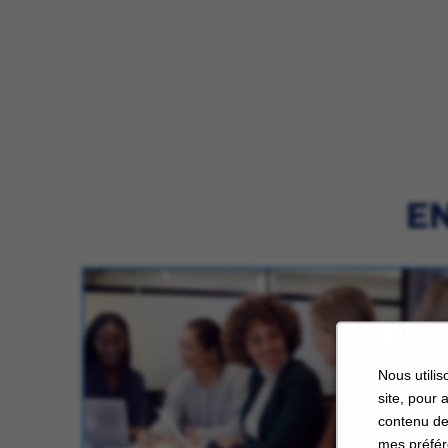
EN
Nous utilis
site, pour 
contenu de
mes préfér