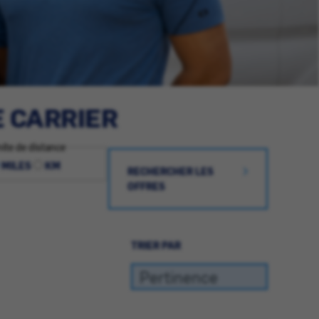
E CARRIER
ite de distance
MILES
KM
RECHERCHER LES
OFFRES
TRIER PAR