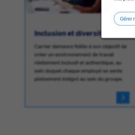
Gérer 
Inclusion et diversité
Carrier demeure fidèle à son objectif de
créer un environnement de travail
réellement inclusif et authentique, au
au
sein duquel chaque employé se sente
pleinement intégré au sein du groupe.