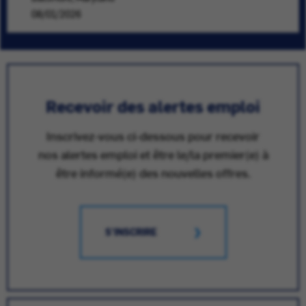
08/01/2026
Recevoir des alertes emploi
Inscrivez-vous ci-dessous pour recevoir
nos alertes emploi et être le/la premier(e) à
être informé(e) des nouvelles offres.
S'INSCRIRE