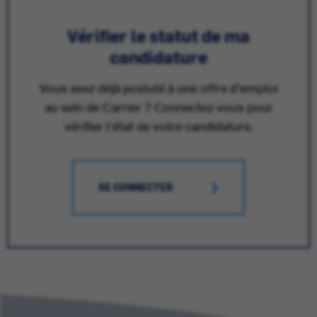
Vérifier le statut de ma
candidature
Vous avez déjà postulé à une offre d'emploi
au sein de Carrier ? Connectez-vous pour
vérifier l'état de votre candidature.
SE CONNECTER