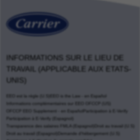
INFORMATIONS SUR LE LIEU DE
TRAVAIL (APPLICABLE AUX ETATS-
UNIS)
EEO est la règle (U.S)
EEO is the Law - en Español
Informations complémentaires sur EEO OFCCP (US)
OFCCP EEO Supplement - en Español
Participation à E-Verify
Participation à E-Verify (Espagnol)
Transparence des salaires FMLA (Espagnol)
Droit au travail (U.S)
Droit au travail (Espagnol)
Demande d'hébergement (U.S)