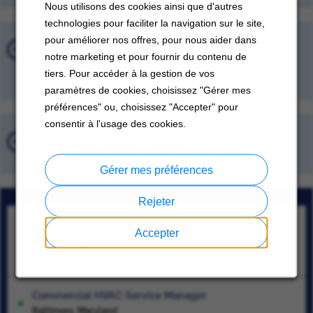
Nous utilisons des cookies ainsi que d'autres
technologies pour faciliter la navigation sur le site,
pour améliorer nos offres, pour nous aider dans
Offres d'emploi récemment
notre marketing et pour fournir du contenu de
consultées
tiers. Pour accéder à la gestion de vos
paramètres de cookies, choisissez "Gérer mes
préférences" ou, choisissez "Accepter" pour
consentir à l'usage des cookies.
Emplois sauvegardés
Gérer mes préférences
Rejeter
Controls Field Engineer
Accepter
Baltimore, Maryland
08/06/2026
Commercial HVAC Service Manager
Baltimore, Maryland