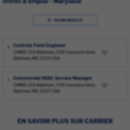
Offres d'emploi - Maryland
FILTER RESULTS
Controls Field Engineer
CAM05: CCS-Baltimore, 3701 Commerce Drive,
Baltimore, MD, 21227 USA
Commercial HVAC Service Manager
CAM05: CCS-Baltimore, 3701 Commerce Drive,
Baltimore, MD, 21227 USA
EN SAVOIR PLUS SUR CARRIER