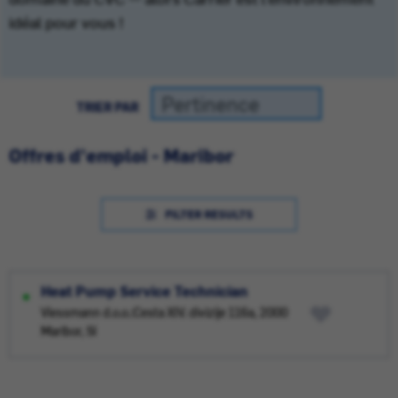
idéal pour vous !
TRIER PAR
Offres d'emploi - Maribor
FILTER RESULTS
Heat Pump Service Technician
Viessmann d.o.o.:Cesta XIV. divizije 116a, 2000
Maribor, SI