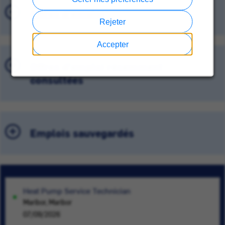
Offres d'emploi
Rejeter
Accepter
Offres d'emploi récemment
consultées
Emplois sauvegardés
Heat Pump Service Technician
Maribor, Maribor
07/09/2026