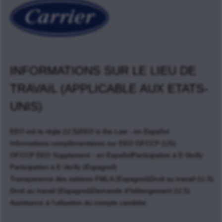
INFORMATIONS SUR LE LIEU DE
TRAVAIL (APPLICABLE AUX ETATS-
UNIS)
EEO est la règle (U.S)
EEO is the Law - en Español
Informations complémentaires sur EEO OFCCP (US)
OFCCP EEO Supplement - en Español
Participation à E-Verify
Participation à E-Verify (Espagnol)
Transparence des salaires FMLA (Espagnol)
Droit au travail (U.S)
Droit au travail (Espagnol)
Demande d'hébergement (U.S)
Assistance à l'utlisation du compte candidat