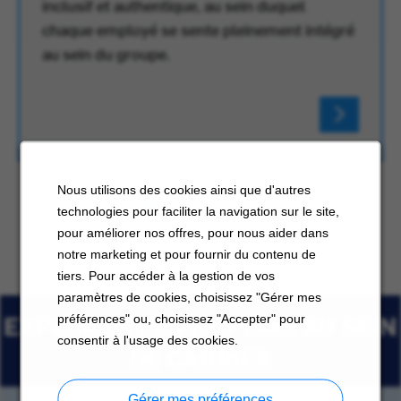
inclusif et authentique, au sein duquel
chaque employé se sente pleinement intégré
au sein du groupe.
Nous utilisons des cookies ainsi que d'autres
technologies pour faciliter la navigation sur le site,
pour améliorer nos offres, pour nous aider dans
notre marketing et pour fournir du contenu de
tiers. Pour accéder à la gestion de vos
paramètres de cookies, choisissez "Gérer mes
EXPLORER LES EMPLOIS AU SEIN
préférences" ou, choisissez "Accepter" pour
consentir à l'usage des cookies.
DE CARRIER
Gérer mes préférences