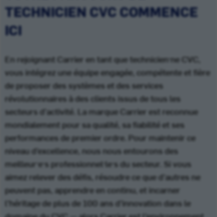
TECHNICIEN CVC COMMENCE
ICI
En rejoignant Carrier en tant que technicien·ne CVC,
vous intégrez une équipe engagée, compétente et fière
de proposer des systèmes et des services
révolutionnaires à des clients issus de tous les
secteurs d’activité. La marque Carrier est reconnue
mondialement pour sa qualité, sa fiabilité et ses
performances de premier ordre. Pour maintenir ce
niveau d’excellence, nous nous entourons des
meilleur·e·s professionnel·le·s du secteur. Si vous
aimez relever des défis, résoudre ce que d’autres ne
peuvent pas, apprendre en continu, et incarner
l’héritage de plus de 100 ans d’innovation dans le
domaine du CVC — alors Carrier est l’environnement