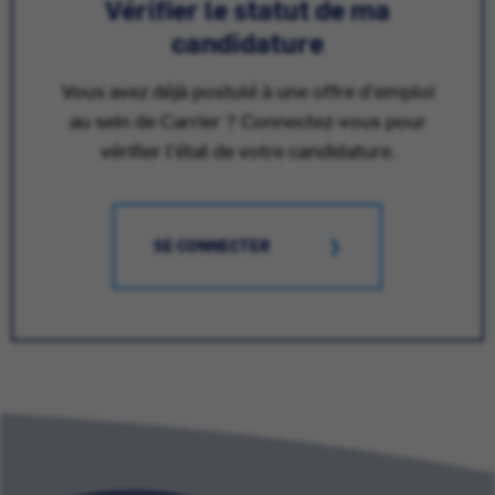
Vérifier le statut de ma
candidature
Vous avez déjà postulé à une offre d'emploi
au sein de Carrier ? Connectez-vous pour
vérifier l'état de votre candidature.
SE CONNECTER