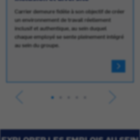
Carrier demeure fidèle à son objectif de créer
un environnement de travail réellement
inclusif et authentique, au sein duquel
chaque employé se sente pleinement intégré
au sein du groupe.
EXPLORER LES EMPLOIS AU SEIN