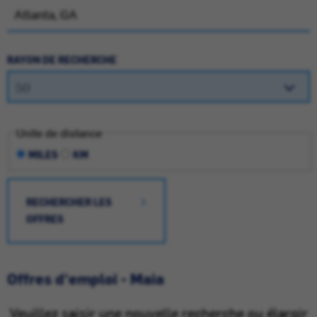
RAYON DE RECHERCHE
Unite de distance
MILES
KM
RECHERCHER LES
OFFRES
Offres d'emploi - Maia
Veuillez saisir une nouvelle recherche ou élargir