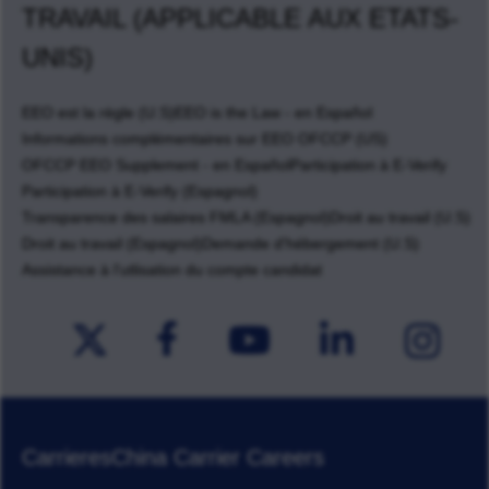
TRAVAIL (APPLICABLE AUX ETATS-
UNIS)
EEO est la règle (U.S)
EEO is the Law - en Español
Informations complémentaires sur EEO OFCCP (US)
OFCCP EEO Supplement - en Español
Participation à E-Verify
Participation à E-Verify (Espagnol)
Transparence des salaires FMLA (Espagnol)
Droit au travail (U.S)
Droit au travail (Espagnol)
Demande d'hébergement (U.S)
Assistance à l'utlisation du compte candidat
Carrieres
China Carrier Careers