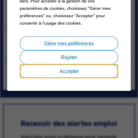
tiers. Pour accéder à la gestion de vos
Embedded Firmware Engineer
paramètres de cookies, choisissez "Gérer mes
Matosinhos, Distrito do Porto
préférences" ou, choisissez "Accepter" pour
08/04/2026
consentir à l'usage des cookies.
Logistics Operator
Matosinhos, Distrito do Porto
Gérer mes préférences
07/29/2026
Rejeter
Branch Manager
Accepter
Porto, Distrito do Porto
07/20/2026
Recevoir des alertes emploi
Inscrivez-vous ci-dessous pour recevoir