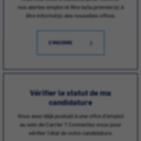
nos alertes emploi et être le/la premier(e) à
être informé(e) des nouvelles offres.
S'INSCRIRE
Vérifier le statut de ma
candidature
Vous avez déjà postulé à une offre d'emploi
au sein de Carrier ? Connectez-vous pour
vérifier l'état de votre candidature.