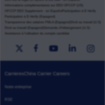
Informations complémentaires sur EEO OFCCP (US)
OFCCP EEO Supplement - en Español
Participation à E-Verify
Participation à E-Verify (Espagnol)
Transparence des salaires FMLA (Espagnol)
Droit au travail (U.S)
Droit au travail (Espagnol)
Demande d'hébergement (U.S)
Assistance à l'utlisation du compte candidat
Carrieres
China Carrier Careers
Notre entreprise
RSE