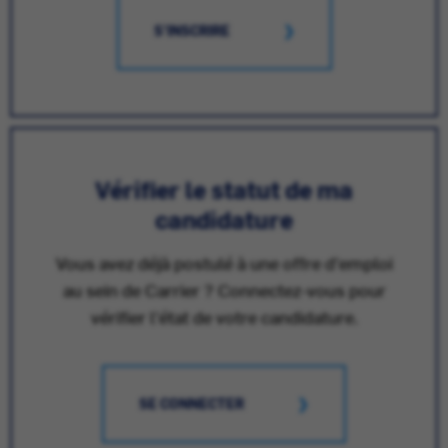
S'INSCRIRE
Vérifier le statut de ma
candidature
Vous avez déjà postulé à une offre d'emploi
au sein de Carrier ? Connectez-vous pour
vérifier l'état de votre candidature.
SE CONNECTER