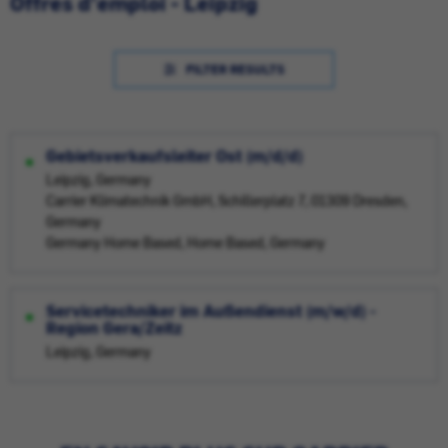
Offres d'emploi - Leipzig
FILTER RESULTS
Gebietsverkaufsleiter Ost (m/d/d)
Leipzig, Germany
Carrier Klimatechnik GmbH, Schillerplatz 7, 01309 Dresden,
Germany
Germany Home Based, Home Based, Germany
Servicetechniker im Außendienst (m/w/d) -
Region Gera/Zeitz
Leipzig, Germany