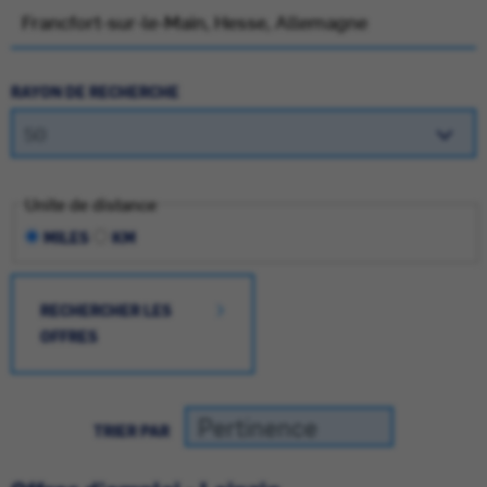
RAYON DE RECHERCHE
Unite de distance
MILES
KM
RECHERCHER LES
OFFRES
TRIER PAR