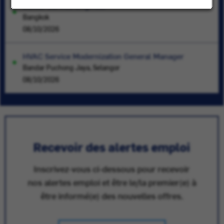
Senior Service Engineer
Bangkok
08/10/2026
HVAC Service Modernization General Manager
Bandar Puchong Jaya, Selangor
08/10/2026
Recevoir des alertes emploi
Inscrivez-vous ci-dessous pour recevoir
nos alertes emploi et être le/la premier(e) à
être informé(e) des nouvelles offres.