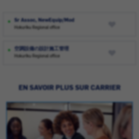
Sr Assoc, NewEquip/Mod
Hokuriku Regional office
空調設備の設計施工管理
Hokuriku Regional office
EN SAVOIR PLUS SUR CARRIER