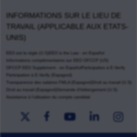
INFORMATIONS SUR LE LIEU DE
TRAVAIL (APPLICABLE AUX ETATS-
UNIS)
EEO est la règle (U.S)
EEO is the Law - en Español
Informations complémentaires sur EEO OFCCP (US)
OFCCP EEO Supplement - en Español
Participation à E-Verify
Participation à E-Verify (Espagnol)
Transparence des salaires FMLA (Espagnol)
Droit au travail (U.S)
Droit au travail (Espagnol)
Demande d'hébergement (U.S)
Assistance à l'utlisation du compte candidat