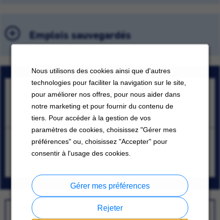
Emplois sauvegardés
Nous utilisons des cookies ainsi que d'autres
technologies pour faciliter la navigation sur le site,
Sr Assoc, NewEquip/Mod
pour améliorer nos offres, pour nous aider dans
Kanazawa, Ishikawa-ken
notre marketing et pour fournir du contenu de
07/28/2026
tiers. Pour accéder à la gestion de vos
paramètres de cookies, choisissez "Gérer mes
空調設備の設計施工管理
préférences" ou, choisissez "Accepter" pour
Kanazawa, Ishikawa-ken
consentir à l'usage des cookies.
07/31/2026
Gérer mes préférences
Rejeter