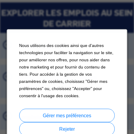
EXPLORER LES EMPLOIS AU SEIN
DE CARRIER
Offres d'emploi
Nous utilisons des cookies ainsi que d'autres
technologies pour faciliter la navigation sur le site,
pour améliorer nos offres, pour nous aider dans
notre marketing et pour fournir du contenu de
tiers. Pour accéder à la gestion de vos
Offres d'emploi récemment
paramètres de cookies, choisissez "Gérer mes
consultées
préférences" ou, choisissez "Accepter" pour
consentir à l'usage des cookies.
Emplois sauvegardés
Gérer mes préférences
Rejeter