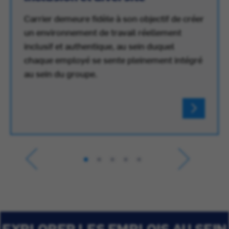
Carrier demeure fidèle à son objectif de créer
un environnement de travail réellement
inclusif et authentique, au sein duquel
chaque employé se sente pleinement intégré
au sein du groupe.
EXPLORER LES EMPLOIS AU SEIN