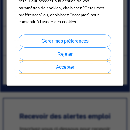
tiers. Pour accéder à la gestion de vos
OTC Functional Consultant/Architect
paramètres de cookies, choisissez "Gérer mes
Bangalore, Karnataka
préférences" ou, choisissez "Accepter" pour
08/10/2026
consentir à l'usage des cookies.
Senior Service Engineer
Bangkok
Gérer mes préférences
08/10/2026
Rejeter
HVAC Service Modernization General Manager
Accepter
Bandar Puchong Jaya, Selangor
08/10/2026
Recevoir des alertes emploi
Inscrivez-vous ci-dessous pour recevoir