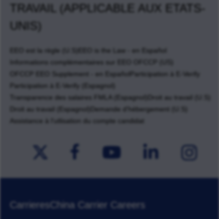
TRAVAIL (APPLICABLE AUX ETATS-
UNIS)
EEO est la règle (U.S)
EEO is the Law - en Español
Informations complémentaires sur EEO OFCCP (US)
OFCCP EEO Supplement - en Español
Participation à E-Verify
Participation à E-Verify (Espagnol)
Transparence des salaires FMLA (Espagnol)
Droit au travail (U.S)
Droit au travail (Espagnol)
Demande d'hébergement (U.S)
Assistance à l'utlisation du compte candidat
Carrieres
China Carrier Careers