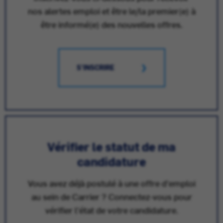
nos alertes emploi et être le/la premier(e) à
être informé(e) des nouvelles offres.
S'INSCRIRE
Vérifier le statut de ma
candidature
Vous avez déjà postulé à une offre d'emploi
au sein de Carrier ? Connectez-vous pour
vérifier l'état de votre candidature.