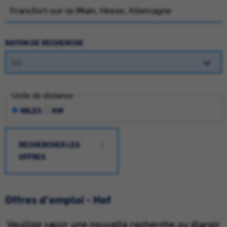
RAYON DE RECHERCHE
Unite de distance
MILES
KM
RECHERCHER LES
OFFRES
Offres d'emploi - Hof
Veuillez saisir une nouvelle recherche ou élargir